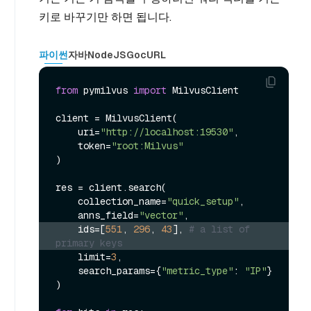
키로 바꾸기만 하면 됩니다.
파이썬
자바
NodeJS
Go
cURL
from
 pymilvus 
import
 MilvusClient

client = MilvusClient(

    uri=
"http://localhost:19530"
,

    token=
"root:Milvus"
)

res = client.search(

    collection_name=
"quick_setup"
,

    anns_field=
"vector"
    ids=[
551
, 
296
, 
43
], 
# a list of 
primary keys
    limit=
3
,

    search_params={
"metric_type"
: 
"IP"
}

)
