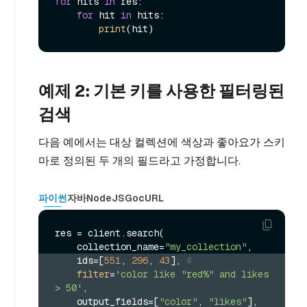
for
 hits 
in
 res:

for
 hit 
in
 hits:

print
예제 2: 기본 키를 사용한 필터링된
검색
다음 예에서는 대상 컬렉션에 색상과 좋아요가 스키
마로 정의된 두 개의 필드라고 가정합니다.
파이썬
자바
NodeJS
Go
cURL
res = client.search(

    collection_name=
"my_collection"
    ids=[
551
, 
296
, 
43
], 
#
filter
=
'color like "red%" and likes 
> 50'
,
    output_fields=[
"color"
, 
"likes"
],