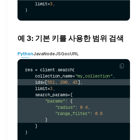
    limit=
3
,

예 3: 기본 키를 사용한 범위 검색
Python
Java
NodeJS
Go
cURL
res = client.search(

    collection_name=
"my_collection"
    ids=[
551
, 
296
, 
43
],
    limit=
3
,

"params"
: {
"radius"
: 
0.4
,
"range_filter"
: 
0.6
        }
    }
