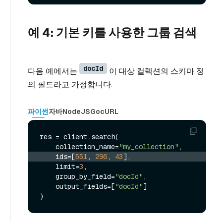
예 4: 기본 키를 사용한 그룹 검색
docId
다음 예에서는
이 대상 컬렉션의 스키마 정
의 필드라고 가정합니다.
파이썬
자바
NodeJS
Go
cURL
res = client.search(

    collection_name=
"my_collection"
    ids=[
551
, 
296
, 
43
],
    limit=
3
,

    group_by_field=
"docId"
,

    output_fields=[
"docId"
]
