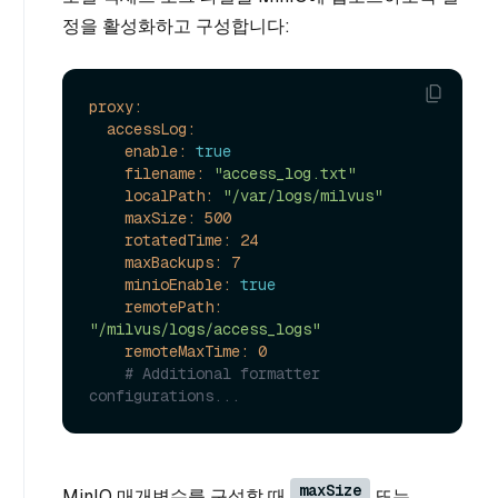
정을 활성화하고 구성합니다:
proxy:
accessLog:
enable:
true
filename:
"access_log.txt"
localPath:
"/var/logs/milvus"
maxSize:
500
rotatedTime:
24
maxBackups:
7
minioEnable:
true
remotePath:
"/milvus/logs/access_logs"
remoteMaxTime:
0
# Additional formatter 
configurations...
maxSize
MinIO 매개변수를 구성할 때
또는