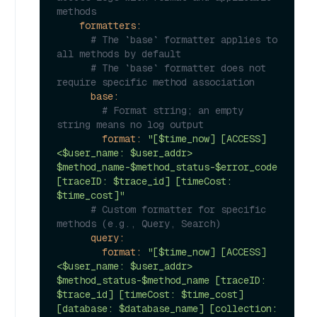
methods
formatters:
# The `base` formatter applies to 
all methods by default
# The `base` formatter does not 
require specific method association
base:
# Format string; an empty 
string means no log output
format:
"[$time_now] [ACCESS] 
<$user_name: $user_addr> 
$method_name-$method_status-$error_code 
[traceID: $trace_id] [timeCost: 
$time_cost]"
# Custom formatter for specific 
methods (e.g., Query, Search)
query:
format:
"[$time_now] [ACCESS] 
<$user_name: $user_addr> 
$method_status-$method_name [traceID: 
$trace_id] [timeCost: $time_cost] 
[database: $database_name] [collection: 