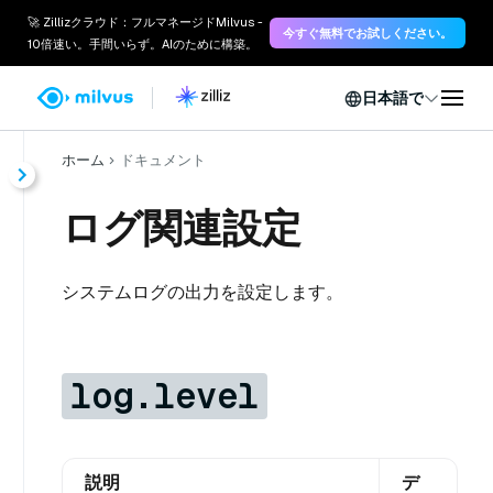
🚀 Zillizクラウド：フルマネージドMilvus -
今すぐ無料でお試しください。
10倍速い。手間いらず。AIのために構築。
日本語で
ホーム
ドキュメント
ログ関連設定
システムログの出力を設定します。
log.level
説明
デ