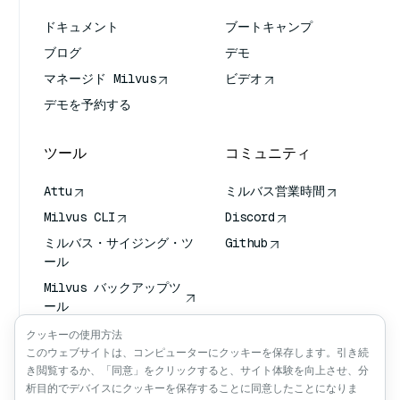
ドキュメント
ブートキャンプ
ブログ
デモ
マネージド Milvus
ビデオ
デモを予約する
ツール
コミュニティ
Attu
ミルバス営業時間
Milvus CLI
Discord
ミルバス・サイジング・ツ
Github
ール
Milvus バックアップツ
ール
ベクトル転送サービス
クッキーの使用方法
(VTS)
このウェブサイトは、コンピューターにクッキーを保存します。引き続
き閲覧するか、「同意」をクリックすると、サイト体験を向上させ、分
ディープ・サーチャー
析目的でデバイスにクッキーを保存することに同意したことになりま