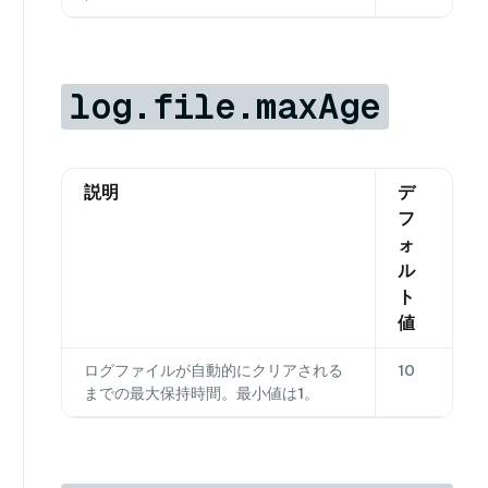
log.file.maxAge
説明
デ
フ
ォ
ル
ト
値
ログファイルが自動的にクリアされる
10
までの最大保持時間。最小値は1。