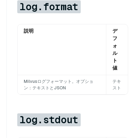
log.format
説明
デ
フ
ォ
ル
ト
値
Milvusログフォーマット。オプショ
テキ
ン：テキストとJSON
スト
log.stdout