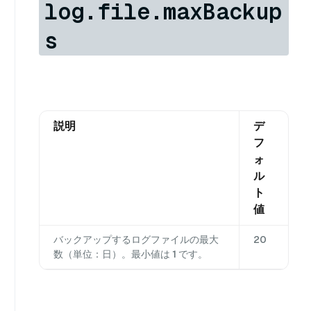
log.file.maxBackup
s
説明
デ
フ
ォ
ル
ト
値
バックアップするログファイルの最大
20
数（単位：日）。最小値は 1 です。