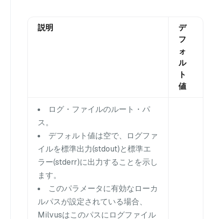
説明
デ
フ
ォ
ル
ト
値
ログ・ファイルのルート・パ
ス。
デフォルト値は空で、ログファ
イルを標準出力(stdout)と標準エ
ラー(stderr)に出力することを示し
ます。
このパラメータに有効なローカ
ルパスが設定されている場合、
Milvusはこのパスにログファイル