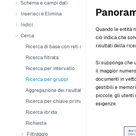
Schema e campi dati
Panoram
Inserisci e Elimina
Indici
Quando le entità n
Cerca
ciò indica che son
risultati della rice
Ricerca di base con reti neurali artificiali (ANN)
Ricerca filtrata
Si supponga che u
Ricerca per intervallo
il maggior numero
documenti in vetto
Ricerca per gruppi
gestibili e memori
Aggregazione dei risultati di ricerca
piccole, gli utenti
Ricerca per chiave primaria
esigenze.
Ricerca ibrida
Richiesta
Filtraggio