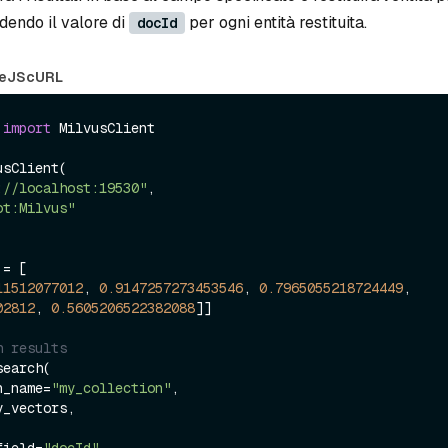
dendo il valore di
per ogni entità restituita.
docId
eJS
cURL
 
import
 MilvusClient

sClient(

://localhost:19530"
,

ot:Milvus"
= [

11512077012
, 
0.9147257273453546
, 
0.7965055218724449
, 
02812
, 
0.5605206522382088
]]

h results
earch(

on_name=
"my_collection"
,
