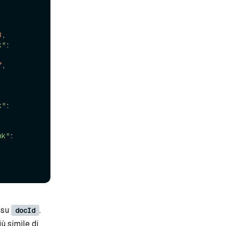
: 
3
, 
k"
: 
7
, 
 
k"
: 
nk"
: 
su
.
docId
ù simile di