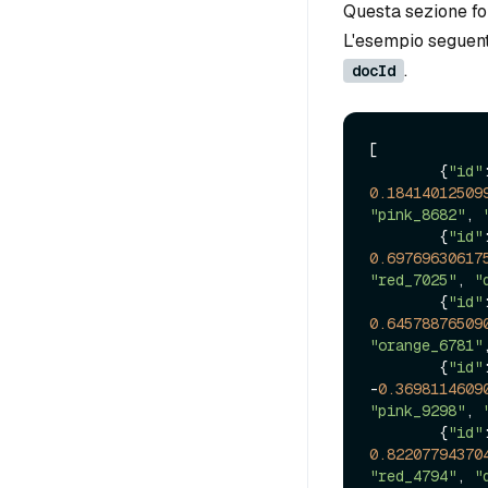
Questa sezione for
L'esempio seguent
.
docId
[

        {
"id"
0.18414012509
"pink_8682"
, 
        {
"id"
0.69769630617
"red_7025"
, 
"
        {
"id"
0.64578876509
"orange_6781"
        {
"id"
-
0.3698114609
"pink_9298"
, 
        {
"id"
0.82207794370
"red_4794"
, 
"