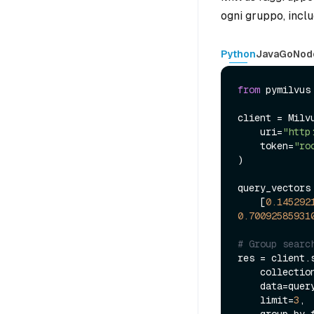
ogni gruppo, inclu
Python
Java
Go
Nod
from
 pymilvus
client = Milvu
    uri=
"http
    token=
"ro
)

query_vectors 
    [
0.145292
0.70092585931
# Group searc
res = client.s
    collecti
    data=query_vectors,

    limit=
3
,
