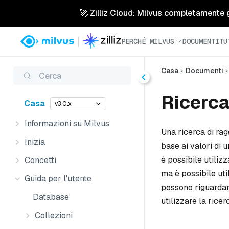
🚀 Zilliz Cloud: Milvus completamente ges
PERCHÉ MILVUS
DOCUMENTI
TU
Casa
Documenti
Cerca
Ricerc
Casa
v3.0.x
Informazioni su Milvus
Una ricerca di rag
Inizia
base ai valori di 
è possibile utiliz
Concetti
ma è possibile uti
Guida per l'utente
possono riguardar
Database
utilizzare la rice
Collezioni