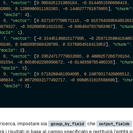
: 
5
, 
"vector"
: [
0.985825131989184
, -
0.8144651566660419
, 
02009
, 
0.1206906911183383
, -
0.1446277761879955
], 
"chunk"
, 
"docId"
: 
4
},

: 
6
, 
"vector"
: [
0.8371977790571115
, -
0.01576436958485283
6679327
, -
0.562666951622192
, -
0.8984947637863987
], 
"chun
docId"
: 
1
},

: 
7
, 
"vector"
: [-
0.33445148015177995
, -
0.256713500416406
69246
, 
0.9402995886420709
, 
0.5378064918413052
], 
"chunk"
:
"docId"
: 
2
},

: 
8
, 
"vector"
: [
0.39524717779832685
, 
0.4000257286739164
, 
891594
, -
0.8650502298996872
, -
0.6140360785406336
], 
"chun
 
"docId"
: 
5
},

: 
9
, 
"vector"
: [
0.5718280481994695
, 
0.24070317428066512
, 
606834
, -
0.06726932177492717
, -
0.6980531615588608
], 
"chu
, 
"docId"
: 
3
},

 ricerca, impostare sia
che
group_by_field
output_fields
i risultati in base al campo specificato e restituirà l'entità pi