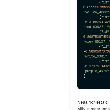
        {
"id"
0.62992670022
"yellow_4222"
        {
"id"
-
0.3106293702
"red_9392"
, 
"
        {
"id"
0.89875397453
"grey_8510"
, 
        {
"id"
-
0.5890507376
"white_9381"
,
        {
"id"
-
0.3737913482
"purple_4976"
]

Nella richiesta di
Milvus raggrupperà 