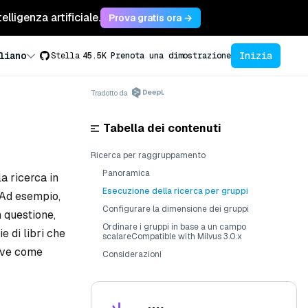
lligenza artificiale.
Prova gratis ora →
Inizia
liano
Stella
45.5K
Prenota una dimostrazione
Tradotto da
Tabella dei contenuti
Ricerca per raggruppamento
Panoramica
a ricerca in
Esecuzione della ricerca per gruppi
. Ad esempio,
Configurare la dimensione dei gruppi
n questione,
Ordinare i gruppi in base a un campo
e di libri che
scalareCompatible with Milvus 3.0.x
rive come
Considerazioni