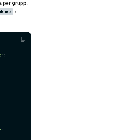
a per gruppi.
e
chunk
 
k"
: 
, 
, 
: 
: 
 
"
: 