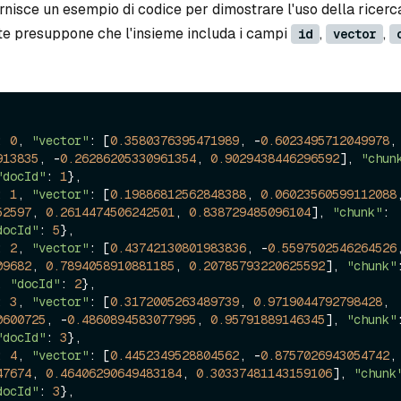
nisce un esempio di codice per dimostrare l'uso della ricerc
e presuppone che l'insieme includa i campi
,
,
id
vector
: 
0
, 
"vector"
: [
0.3580376395471989
, -
0.6023495712049978
,
913835
, -
0.26286205330961354
, 
0.9029438446296592
], 
"chun
"docId"
: 
1
},

: 
1
, 
"vector"
: [
0.19886812562848388
, 
0.06023560599112088
52597
, 
0.2614474506242501
, 
0.838729485096104
], 
"chunk"
: 
docId"
: 
5
},

: 
2
, 
"vector"
: [
0.43742130801983836
, -
0.5597502546264526
09682
, 
0.7894058910881185
, 
0.20785793220625592
], 
"chunk"
, 
"docId"
: 
2
},

: 
3
, 
"vector"
: [
0.3172005263489739
, 
0.9719044792798428
, 
0600725
, -
0.4860894583077995
, 
0.95791889146345
], 
"chunk"
"docId"
: 
3
},

: 
4
, 
"vector"
: [
0.4452349528804562
, -
0.8757026943054742
,
47674
, 
0.46406290649483184
, 
0.30337481143159106
], 
"chunk
docId"
: 
3
},
