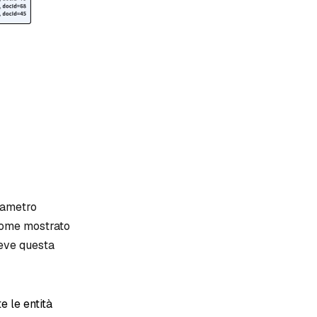
arametro
 Come mostrato
ceve questa
e le entità