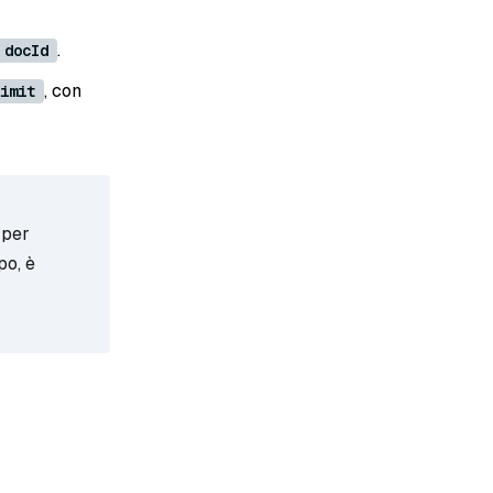
.
docId
, con
imit
 per
po, è