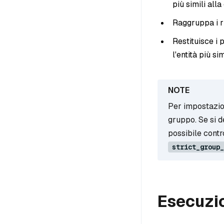
più simili alla
Raggruppa i ri
Restituisce i 
l'entità più si
Per impostazion
gruppo. Se si d
possibile contr
strict_group_
Esecuzio