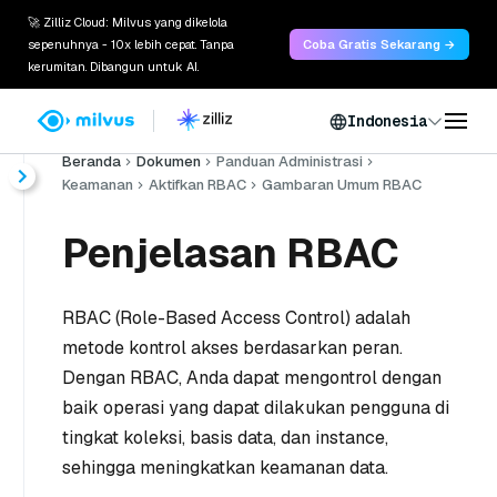
🚀 Zilliz Cloud: Milvus yang dikelola
sepenuhnya - 10x lebih cepat. Tanpa
Coba Gratis Sekarang →
kerumitan. Dibangun untuk AI.
Indonesia
Beranda
Dokumen
Panduan Administrasi
Keamanan
Aktifkan RBAC
Gambaran Umum RBAC
Penjelasan RBAC
RBAC (Role-Based Access Control) adalah
metode kontrol akses berdasarkan peran.
Dengan RBAC, Anda dapat mengontrol dengan
baik operasi yang dapat dilakukan pengguna di
tingkat koleksi, basis data, dan instance,
sehingga meningkatkan keamanan data.