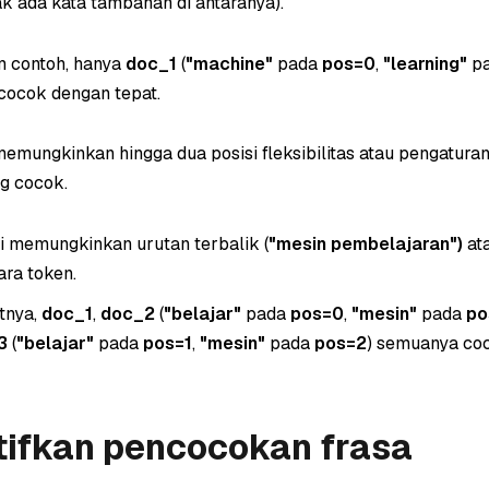
dak ada kata tambahan di antaranya).
 contoh, hanya
doc_1
(
"machine"
pada
pos=0
,
"learning"
p
cocok dengan tepat.
emungkinkan hingga dua posisi fleksibilitas atau pengaturan
g cocok.
ni memungkinkan urutan terbalik (
"mesin pembelajaran")
ata
ara token.
tnya,
doc_1
,
doc_2
(
"belajar"
pada
pos=0
,
"mesin"
pada
po
3
(
"belajar"
pada
pos=1
,
"mesin"
pada
pos=2
) semuanya co
ifkan pencocokan frasa