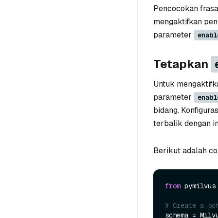
Pencocokan frasa
mengaktifkan pen
parameter
enabl
Tetapkan
Untuk mengaktifk
parameter
enabl
bidang. Konfigura
terbalik dengan i
Berikut adalah co
from
 pymilvus
# Create a sc
schema = Milv