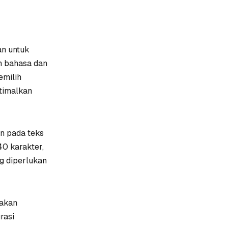
an untuk
n bahasa dan
emilih
timalkan
n pada teks
40 karakter,
g diperlukan
nakan
rasi