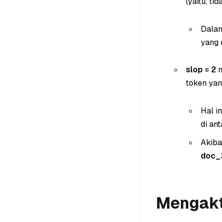
(yaitu, ti
Dalam
yang 
slop = 2
m
token yan
Hal i
di ant
Akiba
doc_
Mengakt