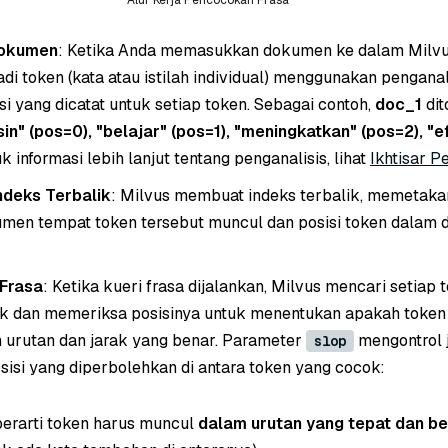
Alur Kerja Pencocokan Frasa
Dokumen
: Ketika Anda memasukkan dokumen ke dalam Milvus
di token (kata atau istilah individual) menggunakan penganal
si yang dicatat untuk setiap token. Sebagai contoh,
doc_1
dit
in" (pos=0), "belajar" (pos=1), "meningkatkan" (pos=2), "ef
uk informasi lebih lanjut tentang penganalisis, lihat
Ikhtisar P
deks Terbalik
: Milvus membuat indeks terbalik, memetaka
umen tempat token tersebut muncul dan posisi token dalam
Frasa
: Ketika kueri frasa dijalankan, Milvus mencari setiap
ik dan memeriksa posisinya untuk menentukan apakah token
 urutan dan jarak yang benar. Parameter
mengontrol 
slop
si yang diperbolehkan di antara token yang cocok:
erarti token harus muncul
dalam urutan yang tepat dan b