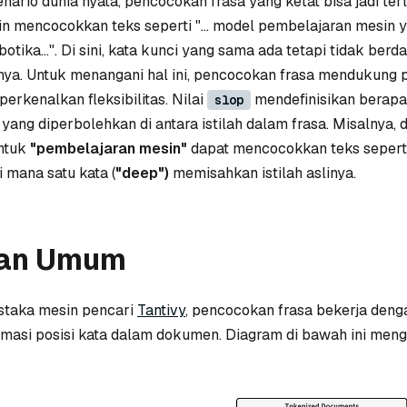
ario dunia nyata, pencocokan frasa yang ketat bisa jadi terl
in mencocokkan teks seperti
"... model pembelajaran mesin
tika...".
Di sini, kata kunci yang sama ada tetapi tidak ber
inya. Untuk menangani hal ini, pencocokan frasa mendukung
erkenalkan fleksibilitas. Nilai
mendefinisikan berap
slop
 yang diperbolehkan di antara istilah dalam frasa. Misalnya,
untuk
"pembelajaran mesin"
dapat mencocokkan teks sepert
i mana satu kata (
"deep")
memisahkan istilah aslinya.
an Umum
staka mesin pencari
Tantivy
, pencocokan frasa bekerja deng
rmasi posisi kata dalam dokumen. Diagram di bawah ini meng