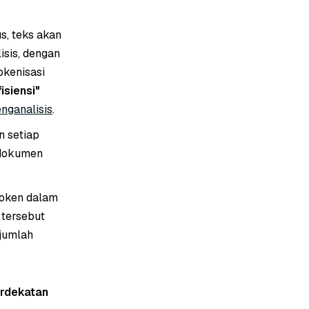
, teks akan
isis, dengan
okenisasi
isiensi"
enganalisis
.
n setiap
 dokumen
 token dalam
 tersebut
jumlah
erdekatan