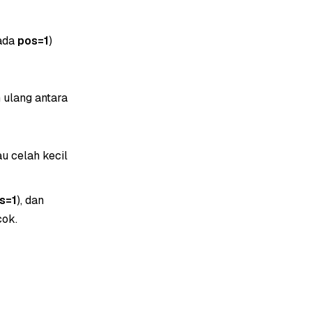
ada
pos=1
)
 ulang antara
u celah kecil
s=1
), dan
cok.