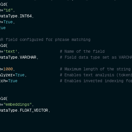
ld(

e=
"id"
,

y=
True
,

rue
AR field configured for phrase matching
ld(

e=
'text'
,                 
# Name of the field
pe=DataType.VARCHAR,         
# Field data type set as VARCHA
h=
1000
,                   
# Maximum length of the string
nalyzer=
True
,              
# Enables text analysis (token
atch=
True
# Enables inverted indexing for
ld(

e=
"embeddings"
,
