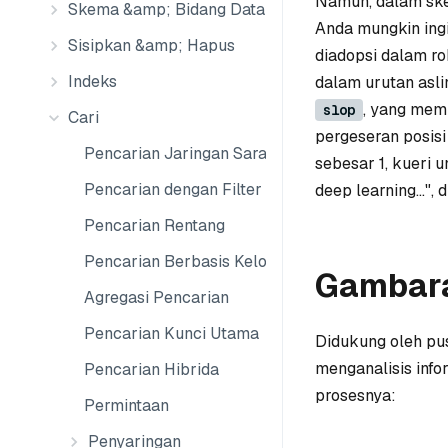
Namun, dalam sken
Skema &amp; Bidang Data
Anda mungkin ing
Sisipkan &amp; Hapus
diadopsi dalam robo
Indeks
dalam urutan asl
, yang memp
slop
Cari
pergeseran posisi
Pencarian Jaringan Saraf Tiruan Dasar
sebesar 1, kueri 
Pencarian dengan Filter
deep learning...",
d
Pencarian Rentang
Pencarian Berbasis Kelompok
Gambar
Agregasi Pencarian
Pencarian Kunci Utama
Didukung oleh pu
menganalisis info
Pencarian Hibrida
prosesnya:
Permintaan
Penyaringan