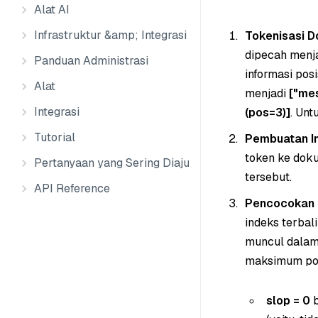
Alat AI
Infrastruktur &amp; Integrasi Data
Tokenisasi 
dipecah menja
Panduan Administrasi
informasi posi
Alat
menjadi
["mes
Integrasi
(pos=3)]
. Unt
Tutorial
Pembuatan In
token ke dok
Pertanyaan yang Sering Diajukan
tersebut.
API Reference
Pencocokan 
indeks terbal
muncul dalam
maksimum posi
slop = 0
b