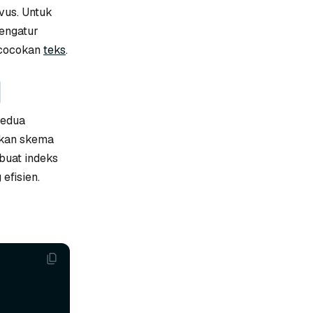
lvus. Untuk
engatur
ncocokan
teks
.
kedua
ikan skema
buat indeks
efisien.