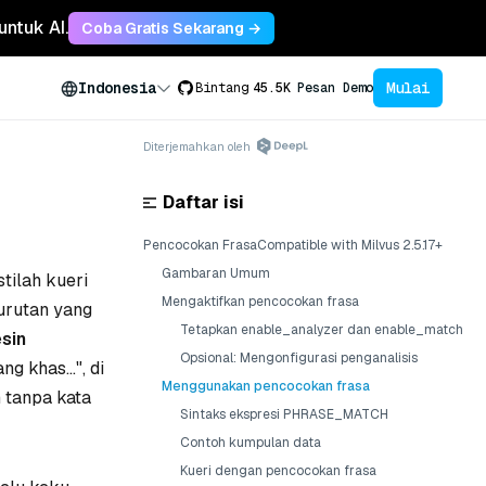
untuk AI.
Coba Gratis Sekarang →
Mulai
Indonesia
Bintang
45.5K
Pesan Demo
Diterjemahkan oleh
Daftar isi
Pencocokan FrasaCompatible with Milvus 2.5.17+
Gambaran Umum
ilah kueri
Mengaktifkan pencocokan frasa
 urutan yang
Tetapkan enable_analyzer dan enable_match
sin
Opsional: Mengonfigurasi penganalisis
g khas...",
di
Menggunakan pencocokan frasa
 tanpa kata
Sintaks ekspresi PHRASE_MATCH
Contoh kumpulan data
Kueri dengan pencocokan frasa