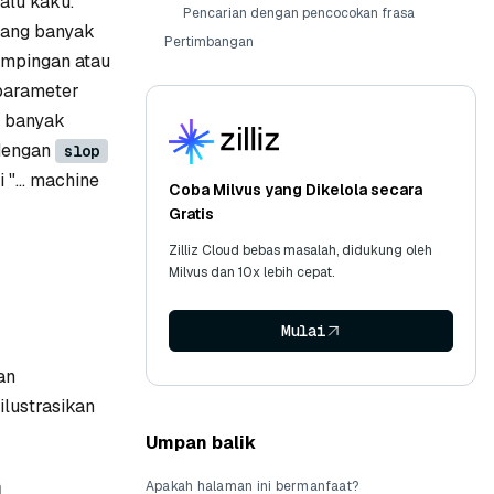
alu kaku.
Pencarian dengan pencocokan frasa
 yang banyak
Pertimbangan
dampingan atau
 parameter
a banyak
 dengan
slop
i
"... machine
Coba Milvus yang Dikelola secara
Gratis
Zilliz Cloud bebas masalah, didukung oleh
Milvus dan 10x lebih cepat.
Mulai
an
ilustrasikan
Umpan balik
Apakah halaman ini bermanfaat?