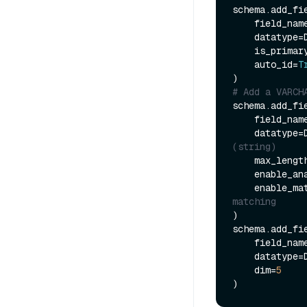
schema.add_fie
    field_nam
    datatype=DataType.INT64,

    is_primar
    auto_id=
T
# Add a VARCH
schema.add_fie
    field_nam
    dataty
(string)
    max_lengt
    enable_a
    enable_m
matching
)

schema.add_fie
    field_nam
    datatype=DataType.FLOAT_VECTOR,

    dim=
5