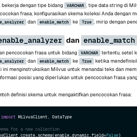
 bekerja dengan tipe bidang
, tipe data string di Mi
VARCHAR
cocokan frasa, konfigurasikan skema koleksi Anda dengan m
dan
ke
, mirip dengan pe
e_analyzer
enable_match
True
enable_analyzer
dan
enable_match
an pencocokan frasa untuk bidang
tertentu, setel 
VARCHAR
dan
ke
ketika mendefinis
e_analyzer
enable_match
True
si ini menginstruksikan Milvus untuk menandai teks dan mem
nformasi posisi yang diperlukan untuk pencocokan frasa yang 
ntoh definisi skema untuk mengaktifkan pencocokan frasa:
 
import
 MilvusClient, DataType

hema for a new collection
usClient.create_schema(enable_dynamic_field=
False
)
