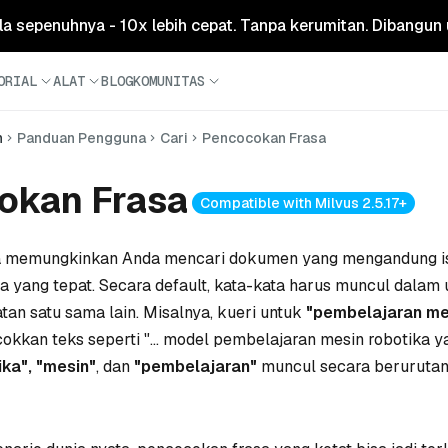
ola sepenuhnya - 10x lebih cepat. Tanpa kerumitan. Dibangun 
ORIAL
ALAT
BLOG
KOMUNITAS
n
Panduan Pengguna
Cari
Pencocokan Frasa
okan Frasa
Compatible with Milvus 2.5.17+
 memungkinkan Anda mencari dokumen yang mengandung ist
a yang tepat. Secara default, kata-kata harus muncul dalam
an satu sama lain. Misalnya, kueri untuk
"pembelajaran me
kkan teks seperti
"... model pembelajaran mesin robotika yan
ika",
"mesin"
, dan
"pembelajaran"
muncul secara berurutan