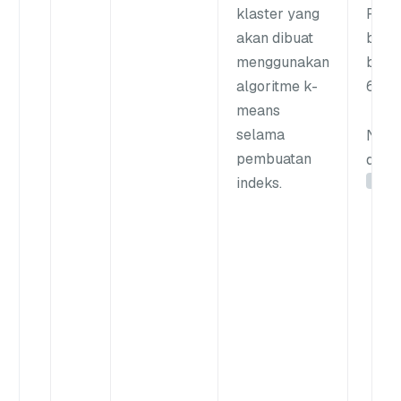
klaster yang
Rent
akan dibuat
bila
menggunakan
bulat:
algoritme k-
6553
means
selama
Nilai
pembuatan
defau
128
indeks.