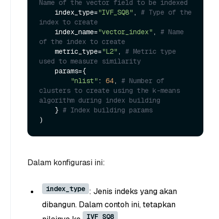
Name of the vector field to be indexed
    index_type=
"IVF_SQ8"
, 
# Type of the 
index to create
    index_name=
"vector_index"
, 
# Name 
of the index to create
    metric_type=
"L2"
, 
# Metric type 
used to measure similarity
    params={

"nlist"
: 
64
, 
# Number of 
clusters to create using the k-means 
algorithm during index building
    } 
# Index building params
Dalam konfigurasi ini:
index_type
: Jenis indeks yang akan
dibangun. Dalam contoh ini, tetapkan
IVF_SQ8