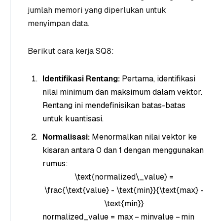
jumlah memori yang diperlukan untuk
menyimpan data.
Berikut cara kerja SQ8:
Identifikasi Rentang:
Pertama, identifikasi
nilai minimum dan maksimum dalam vektor.
Rentang ini mendefinisikan batas-batas
untuk kuantisasi.
Normalisasi:
Menormalkan nilai vektor ke
kisaran antara 0 dan 1 dengan menggunakan
rumus:
\text{normalized\_value} =
\frac{\text{value} - \text{min}}{\text{max} -
\text{min}}
normalized_value
=
max
−
min
value
−
min