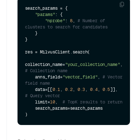
search_params = {

"params"
: {

"nprobe"
: 
8
, 
# Number of 
clusters to search for candidates
    }

}

res = MilvusClient.search(

collection_name=
"your_collection_name"
, 
# Collection name
    anns_field=
"vector_field"
, 
# Vector 
field name
    data=[[
0.1
, 
0.2
, 
0.3
, 
0.4
, 
0.5
]],  
# Query vector
    limit=
10
,  
# TopK results to return
    search_params=search_params
