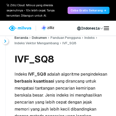
🚀 Zilliz Cloud: Milvus yang dikelola
sepenuhnya - 10x lebih cepat. Tanpa
Coba Gratis Sekarang →
kerumitan. Dibangun untuk AI.
Indonesia
Beranda
Dokumen
Panduan Pengguna
Indeks
Indeks Vektor Mengambang
IVF_SQ8
IVF_SQ8
Indeks
IVF_SQ8
adalah algoritme pengindeksan
berbasis kuantisasi
yang dirancang untuk
mengatasi tantangan pencarian kemiripan
berskala besar. Jenis indeks ini menghasilkan
pencarian yang lebih cepat dengan jejak
memori yang jauh lebih kecil dibandingkan