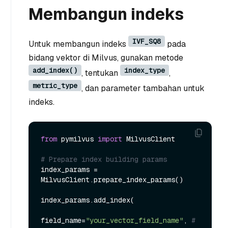
Membangun indeks
IVF_SQ8
Untuk membangun indeks
pada
bidang vektor di Milvus, gunakan metode
add_index()
index_type
, tentukan
,
metric_type
, dan parameter tambahan untuk
indeks.
from
 pymilvus 
import
 MilvusClient

# Prepare index building params
index_params = 
MilvusClient.prepare_index_params()

index_params.add_index(

field_name=
"your_vector_field_name"
, 
# 