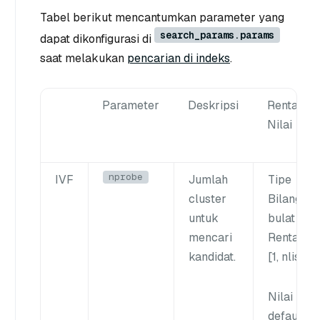
Tabel berikut mencantumkan parameter yang
search_params.params
dapat dikonfigurasi di
saat melakukan
pencarian di indeks
.
Parameter
Deskripsi
Rentang
Nilai
nprobe
IVF
Jumlah
Tipe
cluster
Bilangan
untuk
bulat
mencari
Rentang
:
kandidat.
[1,
nlist
]
Nilai
default
: