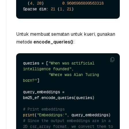
  (
4
, 
20
)        
0.9606986899563318
Sparse dim: 
21
 (
1
, 
21
Untuk membuat sematan untuk kueri, gunakan
metode
encode_queries()
:
queries = [
"When was artificial 
intelligence founded"
, 

"Where was Alan Turing 
born?"
]

query_embeddings = 
bm25_ef.encode_queries(queries)

# Print embeddings
print
(
"Embeddings:"
# Since the output embeddings are in a 
2D csr_array format, we convert them to 