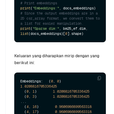
# Print embeddings
print
(
"Embeddings:"
# Since the output embeddings are in a 
2D csr_array format, we convert them to 
a list for easier manipulation.
print
(
"Sparse dim:"
, bm25_ef.dim, 
list
(docs_embeddings)[
0
Keluaran yang diharapkan mirip dengan yang
berikut ini:
Embeddings:   (
0
, 
0
)        
1.0208816705336425
  (
0
, 
1
)        
1.0208816705336425
  (
0
, 
3
)        
1.0208816705336425
...

  (
4
, 
16
)        
0.9606986899563318
  (
4
, 
17
)        
0.9606986899563318