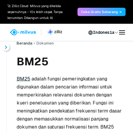
🚀 Zilliz Cloud: Milvus yang dikelola
sepenuhnya - 10x lebih cepat. Tanpa
Coba Gratis Sekarang →
kerumitan. Dibangun untuk AI.
Indonesia
Beranda
Dokumen
BM25
BM25
adalah fungsi pemeringkatan yang
digunakan dalam pencarian informasi untuk
memperkirakan relevansi dokumen dengan
kueri penelusuran yang diberikan. Fungsi ini
meningkatkan pendekatan frekuensi term dasar
dengan memasukkan normalisasi panjang
dokumen dan saturasi frekuensi term. BM25