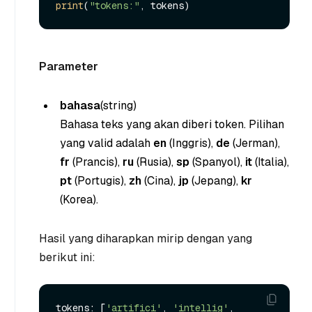
print
(
"tokens:"
Parameter
bahasa
(string
)
Bahasa teks yang akan diberi token. Pilihan
yang valid adalah
en
(Inggris),
de
(Jerman),
fr
(Prancis),
ru
(Rusia),
sp
(Spanyol),
it
(Italia),
pt
(Portugis),
zh
(Cina),
jp
(Jepang),
kr
(Korea).
Hasil yang diharapkan mirip dengan yang
berikut ini:
tokens: [
'artifici'
, 
'intellig'
, 