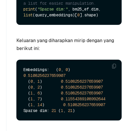
a list for easier manipulation.
print
(
"Sparse dim:"
, bm25_ef.dim, 
list
(query_embeddings)[
0
Keluaran yang diharapkan mirip dengan yang
berikut ini:
Embeddings:   (
0
, 
0
)        
0.5108256237659907
  (
0
, 
1
)        
0.5108256237659907
  (
0
, 
2
)        
0.5108256237659907
  (
1
, 
6
)        
0.5108256237659907
  (
1
, 
7
)        
0.11554389108992644
  (
1
, 
14
)        
0.5108256237659907
Sparse dim: 
21
 (
1
, 
21