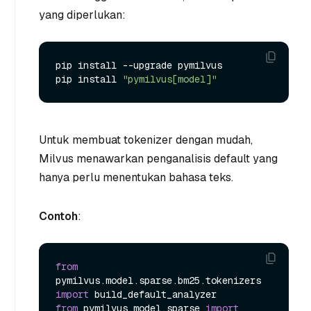
yang diperlukan:
pip install --upgrade pymilvus

pip install 
"pymilvus[model]"
Untuk membuat tokenizer dengan mudah,
Milvus menawarkan penganalisis default yang
hanya perlu menentukan bahasa teks.
Contoh
:
from
pymilvus.model.sparse.bm25.tokenizers 
import
from
 pymilvus.model.sparse 
import