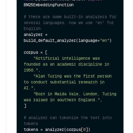
BM25EmbeddingFunction

# there are some built-in analyzers for 
several languages, now we use 'en' for 
English.
analyzer = 
build_default_analyzer(language=
"en"
)

corpus = [

"Artificial intelligence was 
founded as an academic discipline in 
1956."
,

"Alan Turing was the first person 
to conduct substantial research in 
AI."
,

"Born in Maida Vale, London, Turing 
was raised in southern England."
,

]

# analyzer can tokenize the text into 
tokens
tokens = analyzer(corpus[
0