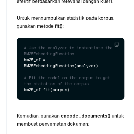
efektif berdasarkan relevansi dengan kueri.
Untuk mengumpulkan statistik pada korpus,
gunakan metode
fit()
:
# Use the analyzer to instantiate the 
BM25EmbeddingFunction
bm25_ef = 
BM25EmbeddingFunction(analyzer)

# Fit the model on the corpus to get 
the statstics of the corpus
Kemudian, gunakan
encode_documents()
untuk
membuat penyematan dokumen: