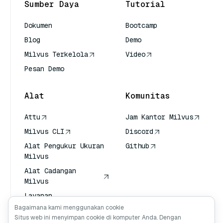
Sumber Daya
Tutorial
Dokumen
Bootcamp
Blog
Demo
Milvus Terkelola
Video
Pesan Demo
Alat
Komunitas
Attu
Jam Kantor Milvus
Milvus CLI
Discord
Alat Pengukur Ukuran
Github
Milvus
Alat Cadangan
Milvus
Layanan
Transportasi Vektor
Bagaimana kami menggunakan cookie
(VTS)
Situs web ini menyimpan cookie di komputer Anda. Dengan