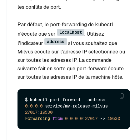
les conflits de port.
Par défaut, le port-forwarding de kubectl
localhost
n'écoute que sur
. Utilisez
address
l'indicateur
si vous souhaitez que
Milvus écoute sur l'adresse IP sélectionnée ou
sur toutes les adresses IP. La commande
suivante fait en sorte que port-forward écoute
sur toutes les adresses IP de la machine hôte.
$ kubectl port-forward --address 
0.0
.0
.0
 service/my-release-milvus 
27017
:
19530
Forwarding
from
0.0
.0
.0
:
27017
 -> 
19530