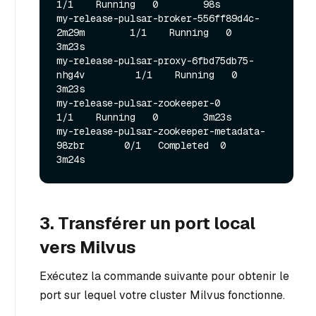
1/1    Running   0        98s

my-release-pulsar-broker-556ff89d4c-
2m29m        1/1    Running   0        
3m23s

my-release-pulsar-proxy-6fbd75db75-
nhg4v         1/1    Running   0        
3m23s

my-release-pulsar-zookeeper-0                    
1/1    Running   0        3m23s

my-release-pulsar-zookeeper-metadata-
98zbr       0/1   Completed  0        
3. Transférer un port local
vers Milvus
Exécutez la commande suivante pour obtenir le
port sur lequel votre cluster Milvus fonctionne.