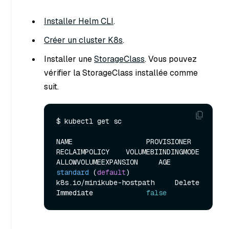
Installer Helm CLI
.
Créer un cluster K8s
.
Installer une
StorageClass
. Vous pouvez
vérifier la StorageClass installée comme
suit.
$ kubectl get sc

NAME                  PROVISIONER                  
RECLAIMPOLICY    VOLUMEBIINDINGMODE    
standard
(
default
)
k8s.io/minikube-hostpath     Delete           
Immediate             
false