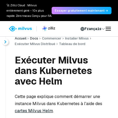
🚀 Zilliz Cloud : Milvus
entièrement géré - 10x plus
Essayer gratuitement maintenant →
rapide. Zéro tracas. Conçu pour l'IA.
Français
Accueil
Docs
Commencer
Installer Milvus
Exécuter Milvus Distribué
Tableau de bord
Exécuter Milvus
dans Kubernetes
avec Helm
Cette page explique comment démarrer une
instance Milvus dans Kubernetes à l'aide des
cartes Milvus Helm
.