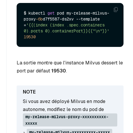
$ kubectl 
get
 pod my-release-milvus-
proxy
-6b
d7f5587-ds2xv --template

=
'{{(index (index .spec.containers 
0).ports 0).containerPort}}{{"\n"}}'
19530
La sortie montre que l'instance Milvus dessert le
port par défaut
19530
.
Si vous avez déployé Milvus en mode
autonome, modifiez le nom du pod de
my-release-milvus-proxy-xxxxxxxxxx-
xxxxx
my-release-milvus-xxxxxxxxxx-xxxxx