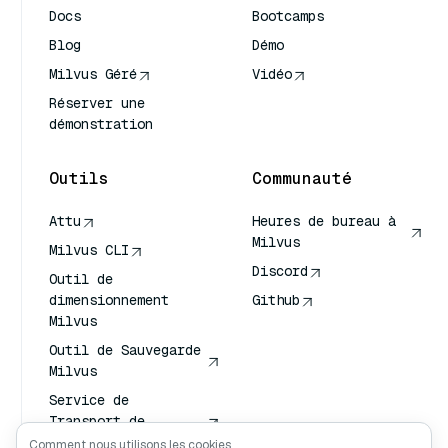
Docs
Bootcamps
Blog
Démo
Milvus Géré
Vidéo
Réserver une
démonstration
Outils
Communauté
Attu
Heures de bureau à
Milvus
Milvus CLI
Discord
Outil de
dimensionnement
Github
Milvus
Outil de Sauvegarde
Milvus
Service de
Transport de
Vecteurs (VTS)
Comment nous utilisons les cookies