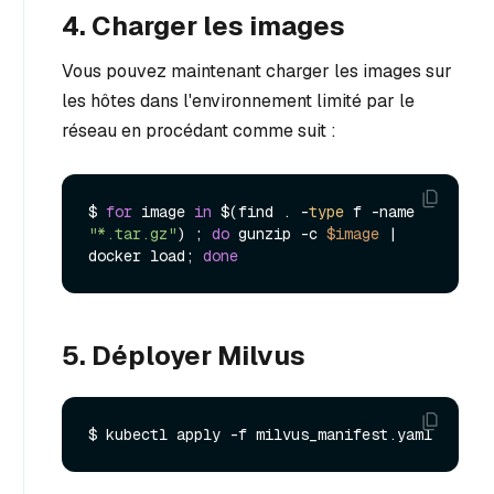
4. Charger les images
Vous pouvez maintenant charger les images sur
les hôtes dans l'environnement limité par le
réseau en procédant comme suit :
$ 
for
 image 
in
 $(find . -
type
 f -name 
"*.tar.gz"
) ; 
do
 gunzip -c 
$image
 | 
docker load; 
done
5. Déployer Milvus