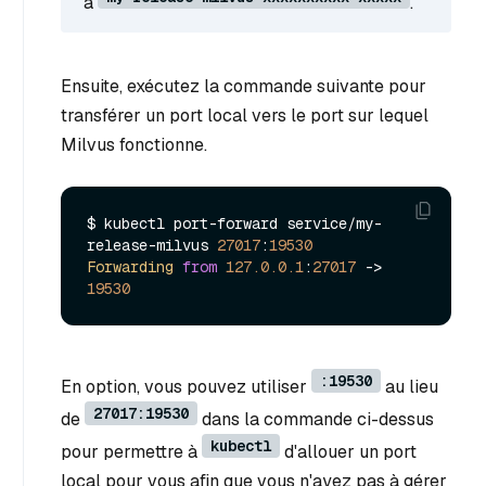
à
.
Ensuite, exécutez la commande suivante pour
transférer un port local vers le port sur lequel
Milvus fonctionne.
$ kubectl port-forward service/my-
release-milvus 
27017
:
19530
Forwarding
from
127.0
.0
.1
:
27017
 -> 
19530
:19530
En option, vous pouvez utiliser
au lieu
27017:19530
de
dans la commande ci-dessus
kubectl
pour permettre à
d'allouer un port
local pour vous afin que vous n'ayez pas à gérer