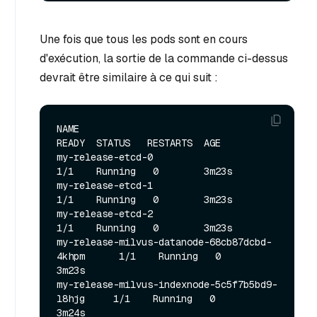
Une fois que tous les pods sont en cours
d'exécution, la sortie de la commande ci-dessus
devrait être similaire à ce qui suit :
NAME                                             
READY  STATUS   RESTARTS  AGE

my-release-etcd-0                                
1/1    Running   0        3m23s

my-release-etcd-1                                
1/1    Running   0        3m23s

my-release-etcd-2                                
1/1    Running   0        3m23s

my-release-milvus-datanode-68cb87dcbd-
4khpm      1/1    Running   0        
3m23s

my-release-milvus-indexnode-5c5f7b5bd9-
l8hjg     1/1    Running   0        
3m24s
