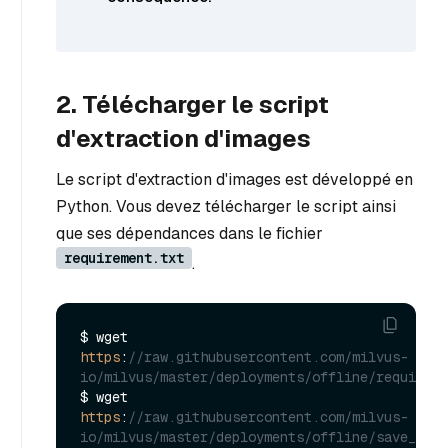
2. Télécharger le script
d'extraction d'images
Le script d'extraction d'images est développé en
Python. Vous devez télécharger le script ainsi
que ses dépendances dans le fichier
requirement.txt
.
$ wget 
https
:
//raw.githubusercontent.com/milvus-
io/milvus/master/deployments/offline/requireme
$ wget 
https
:
//raw.githubusercontent.com/milvus-
io/milvus/master/deployments/offline/save_imag