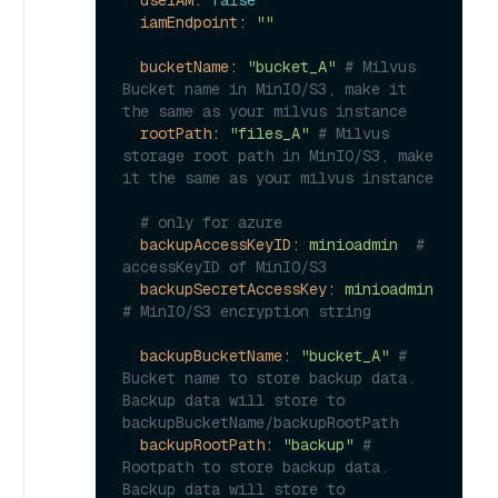
iamEndpoint:
""
bucketName:
"bucket_A"
# Milvus 
Bucket name in MinIO/S3, make it 
the same as your milvus instance
rootPath:
"files_A"
# Milvus 
storage root path in MinIO/S3, make 
it the same as your milvus instance
# only for azure
backupAccessKeyID:
minioadmin
# 
accessKeyID of MinIO/S3
backupSecretAccessKey:
minioadmin
# MinIO/S3 encryption string
backupBucketName:
"bucket_A"
# 
Bucket name to store backup data. 
Backup data will store to 
backupBucketName/backupRootPath
backupRootPath:
"backup"
# 
Rootpath to store backup data. 
Backup data will store to 