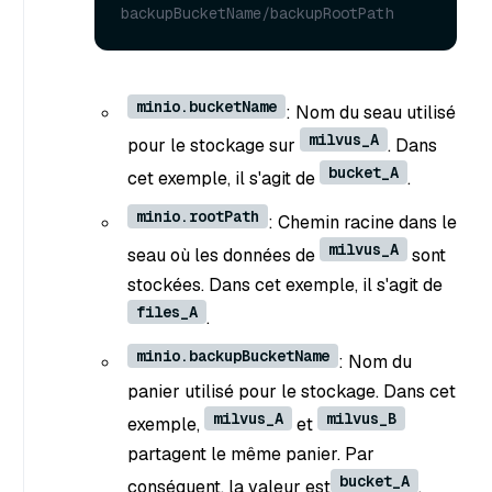
backupBucketName/backupRootPath
minio.bucketName
: Nom du seau utilisé
milvus_A
pour le stockage sur
. Dans
bucket_A
cet exemple, il s'agit de
.
minio.rootPath
: Chemin racine dans le
milvus_A
seau où les données de
sont
stockées. Dans cet exemple, il s'agit de
files_A
.
minio.backupBucketName
: Nom du
panier utilisé pour le stockage. Dans cet
milvus_A
milvus_B
exemple,
et
partagent le même panier. Par
bucket_A
conséquent, la valeur est
.