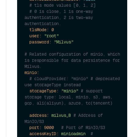
# tls mode values [0, 1, 2]
# 0 is close, 1 is one-way 
authentication, 2 is two-way 
authentication.
tlsMode:
0
user:
"root"
password:
"Milvus"
# Related configuration of minio, which 
is responsible for data persistence for 
Milvus.
minio:
# cloudProvider: "minio" # deprecated 
use storageType instead
storageType:
"minio"
# support 
storage type: local, minio, s3, aws, 
gcp, ali(aliyun), azure, tc(tencent)
address:
milvus_B
# Address of 
MinIO/S3
port:
9000
# Port of MinIO/S3
accessKeyID:
minioadmin
# 