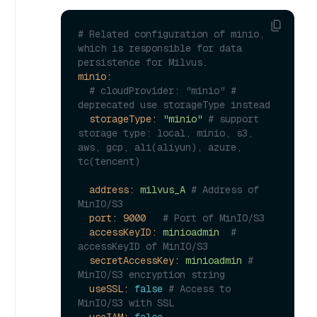
# Related configuration of minio, 
which is responsible for data 
persistence for Milvus.
minio:
# cloudProvider: "minio" # 
deprecated use storageType instead
storageType:
"minio"
# support 
storage type: local, minio, s3, 
aws, gcp, ali(aliyun), azure, 
tc(tencent)
address:
milvus_A
# Address of 
MinIO/S3
port:
9000
# Port of MinIO/S3
accessKeyID:
minioadmin
# 
accessKeyID of MinIO/S3
secretAccessKey:
minioadmin
# 
MinIO/S3 encryption string
useSSL:
false
# Access to 
MinIO/S3 with SSL
useIAM:
false