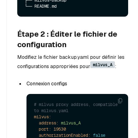
├── milvus-backup

Étape 2 : Éditer le fichier de
configuration
Modifiez le fichier backup.yaml pour définir les
milvus_A
configurations appropriées pour
:
Connexion configs
# milvus proxy address, compatible 
to milvus.yaml
milvus:
address:
milvus_A
port:
19530
authorizationEnabled:
false