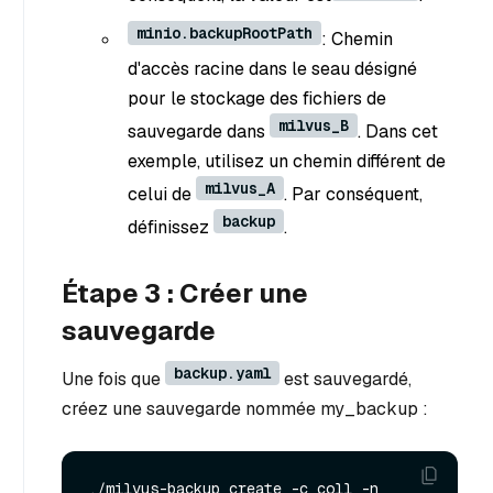
minio.backupRootPath
: Chemin
d'accès racine dans le seau désigné
pour le stockage des fichiers de
milvus_B
sauvegarde dans
. Dans cet
exemple, utilisez un chemin différent de
milvus_A
celui de
. Par conséquent,
backup
définissez
.
Étape 3 : Créer une
sauvegarde
backup.yaml
Une fois que
est sauvegardé,
créez une sauvegarde nommée my_backup :
./milvus-backup create -c coll -n 