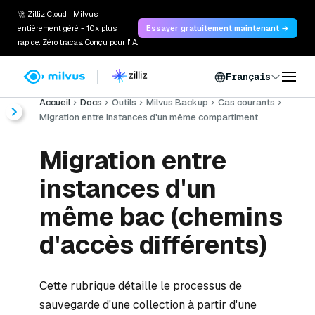
🚀 Zilliz Cloud : Milvus
entièrement géré - 10x plus
Essayer gratuitement maintenant →
rapide. Zéro tracas. Conçu pour l'IA.
Français
Accueil
Docs
Outils
Milvus Backup
Cas courants
Migration entre instances d'un même compartiment
Migration entre
instances d'un
même bac (chemins
d'accès différents)
Cette rubrique détaille le processus de
sauvegarde d'une collection à partir d'une