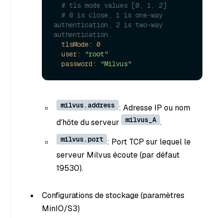
# tls mode values [0, 1, 2]
# 0 is close, 1 is one-way 
authentication, 2 is two-way 
authentication.
tlsMode:
0
user:
"root"
password:
"Milvus"
milvus.address
: Adresse IP ou nom
milvus_A
d'hôte du serveur
.
milvus.port
: Port TCP sur lequel le
serveur Milvus écoute (par défaut
19530).
Configurations de stockage (paramètres
MinIO/S3)