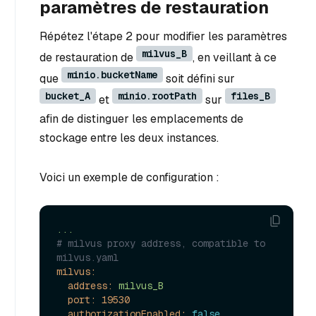
paramètres de restauration
Répétez l'étape 2 pour modifier les paramètres
milvus_B
de restauration de
, en veillant à ce
minio.bucketName
que
soit défini sur
bucket_A
minio.rootPath
files_B
et
sur
afin de distinguer les emplacements de
stockage entre les deux instances.
Voici un exemple de configuration :
...
# milvus proxy address, compatible to 
milvus.yaml
milvus:
address:
milvus_B
port:
19530
authorizationEnabled:
false