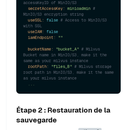
accessKeyID of MinIO/S3
secretAccessKey:
minioadmin
# 
MinIO/S3 encryption string
useSSL:
false
# Access to MinIO/S3 
with SSL
useIAM:
false
iamEndpoint:
""
bucketName:
"bucket_A"
# Milvus 
Bucket name in MinIO/S3, make it the 
same as your milvus instance
rootPath:
"files_B"
# Milvus storage 
root path in MinIO/S3, make it the same 
as your milvus instance
...
Étape 2 : Restauration de la
sauvegarde