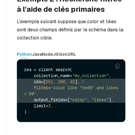
à l'aide de clés primaires
L'exemple suivant suppose que color et likes
sont deux champs définis par le schéma dans la
collection cible.
Python
Java
NodeJS
Go
cURL
res = client.search(

    collection_name=
"my_collection"
    ids=[
551
, 
296
, 
43
], 
#
filter
=
'color like "red%" and likes 
> 50'
,
    output_fields=[
"color"
, 
"likes"
],
    limit=
3
,
