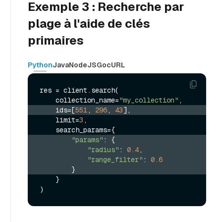
Exemple 3 : Recherche par
plage à l'aide de clés
primaires
Python
Java
NodeJS
Go
cURL
res = client.search(

    collection_name=
"my_collection"
    ids=[
551
, 
296
, 
43
],
    limit=
3
,

"params"
: {
"radius"
: 
0.4
,
"range_filter"
: 
0.6
        }
    }
