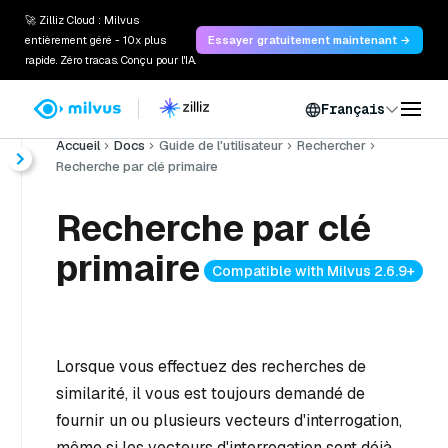
🚀 Zilliz Cloud : Milvus
entièrement géré - 10x plus
Essayer gratuitement maintenant →
rapide. Zéro tracas. Conçu pour l'IA.
Français
Accueil
Docs
Guide de l'utilisateur
Rechercher
Recherche par clé primaire
Recherche par clé
primaire
Compatible with Milvus 2.6.9+
Lorsque vous effectuez des recherches de
similarité, il vous est toujours demandé de
fournir un ou plusieurs vecteurs d'interrogation,
même si les vecteurs d'interrogation sont déjà