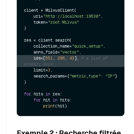
client = MilvusClient(

    uri=
"http://localhost:19530"
,

    token=
"root:Milvus"
)

res = client.search(

    collection_name=
"quick_setup"
,

    anns_field=
"vector"
    ids=[
551
, 
296
, 
43
], 
# a list of 
primary keys
    limit=
3
,

    search_params={
"metric_type"
: 
"IP"
}

)

for
 hits 
in
 res:

for
 hit 
in
 hits:

print
Exemple 2 : Recherche filtrée