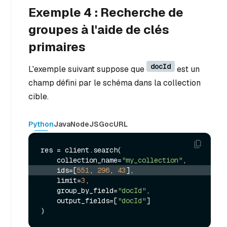
Exemple 4 : Recherche de
groupes à l'aide de clés
primaires
docId
L'exemple suivant suppose que
est un
champ défini par le schéma dans la collection
cible.
Python
Java
NodeJS
Go
cURL
res = client.search(

    collection_name=
"my_collection"
    ids=[
551
, 
296
, 
43
],
    limit=
3
,

    group_by_field=
"docId"
,

    output_fields=[
"docId"
]
