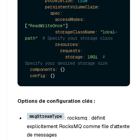
pvcDeletion:
true
persistentVolumeClaim:
spec:
accessModes:
[
"ReadWriteOnce"
]

storageClassName:
"local-
path"
# Specify your storage class
resources:
requests:
storage:
10Gi
# 
Specify your desired storage size
components:
 {}

config:
Options de configuration clés :
msgStreamType
: rocksmq : définit
explicitement RocksMQ comme file d'attente
de messages