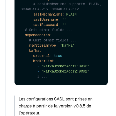
# saslMechanisms supports: PLAIN, 
SCRAM-SHA-256, SCRAM-SHA-512
saslMechanisms:
PLAIN
saslUsername:
""
saslPassword:
""
# Omit other fields ...
dependencies:
# Omit other fields ...
msgStreamType:
"kafka"
kafka:
external:
true
brokerList:
-
"kafkaBrokerAddr1:9092"
-
"kafkaBrokerAddr2:9092"
# ...
Les configurations SASL sont prises en
charge à partir de la version v0.8.5 de
l'opérateur.