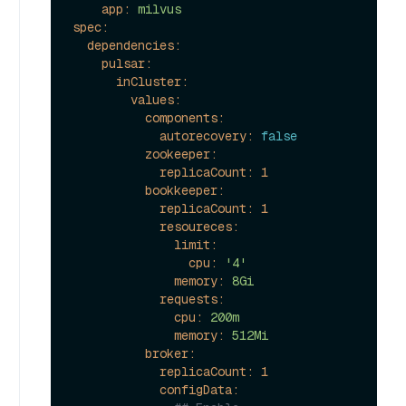
app:
milvus
spec:
dependencies:
pulsar:
inCluster:
values:
components:
autorecovery:
false
zookeeper:
replicaCount:
1
bookkeeper:
replicaCount:
1
resoureces:
limit:
cpu:
'4'
memory:
8Gi
requests:
cpu:
200m
memory:
512Mi
broker:
replicaCount:
1
configData: