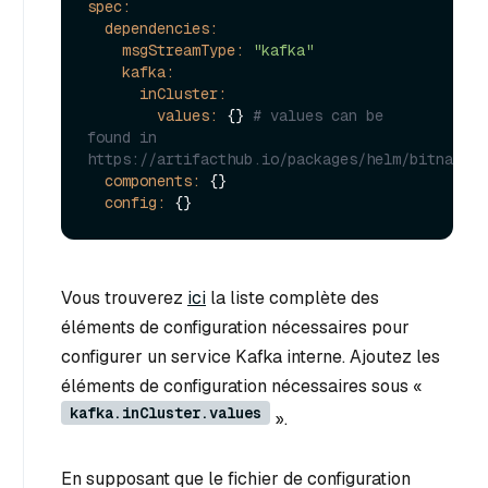
spec:
dependencies:
msgStreamType:
"kafka"
kafka:
inCluster:
values:
 {} 
# values can be 
found in 
https://artifacthub.io/packages/helm/bitnami/k
components:
 {}

config:
Vous trouverez
ici
la liste complète des
éléments de configuration nécessaires pour
configurer un service Kafka interne. Ajoutez les
éléments de configuration nécessaires sous «
kafka.inCluster.values
».
En supposant que le fichier de configuration