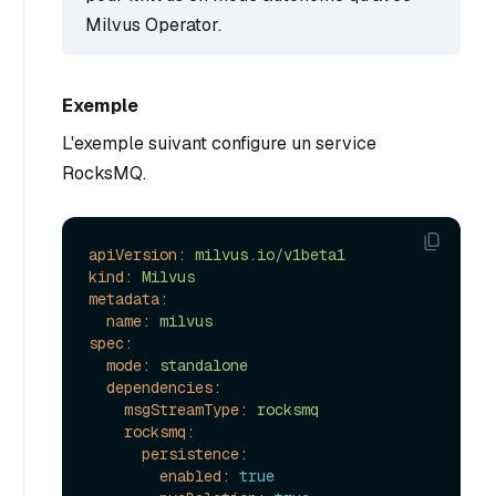
Milvus Operator.
Exemple
L'exemple suivant configure un service
RocksMQ.
apiVersion:
milvus.io/v1beta1
kind:
Milvus
metadata:
name:
milvus
spec:
mode:
standalone
dependencies:
msgStreamType:
rocksmq
rocksmq:
persistence:
enabled:
true