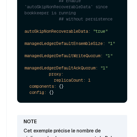
## Enable 
`autoSkipNonRecoverableData` since 
bookkeeper is running
## without persistence
autoSkipNonRecoverableData:
"true"
managedLedgerDefaultEnsembleSize:
"1"
managedLedgerDefaultWriteQuorum:
"1"
managedLedgerDefaultAckQuorum:
"1"
proxy:
replicaCount:
1
components:
 {}

config:
Cet exemple précise le nombre de