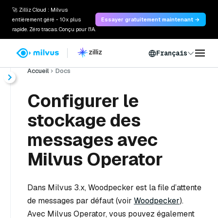
🚀 Zilliz Cloud : Milvus
entièrement géré - 10x plus
Essayer gratuitement maintenant →
rapide. Zéro tracas. Conçu pour l'IA.
Français
Accueil
Docs
Configurer le
stockage des
messages avec
Milvus Operator
Dans Milvus 3.x, Woodpecker est la file d’attente
de messages par défaut (voir
Woodpecker
).
Avec Milvus Operator, vous pouvez également