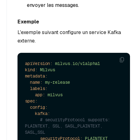
envoyer les messages.
Exemple
L'exemple suivant configure un service Kafka
externe.
apiVersion:
milvus.io/v1alpha1
kind:
Milvus
metadata:
name:
my-release
labels:
app:
milvus
spec:
config:
kafka:
# securityProtocol supports: 
PLAINTEXT, SSL, SASL_PLAINTEXT, 
SASL_SSL 
securityProtocol:
PLAINTEXT