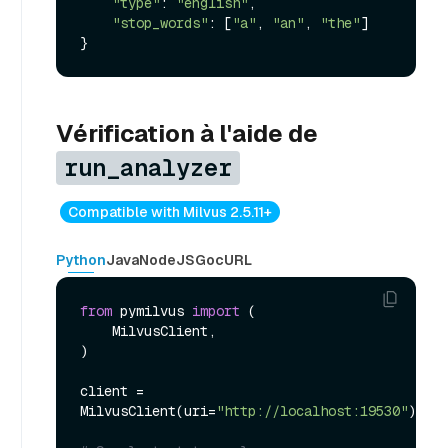
"type"
: 
"english"
,

"stop_words"
: [
"a"
, 
"an"
, 
"the"
]

Vérification à l'aide de
run_analyzer
Compatible with Milvus 2.5.11+
Python
Java
NodeJS
Go
cURL
from
 pymilvus 
import
 (

    MilvusClient,

)

client = 
MilvusClient(uri=
"http://localhost:19530"
)
