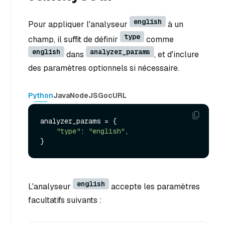
english
Pour appliquer l'analyseur
à un
type
champ, il suffit de définir
comme
english
analyzer_params
dans
, et d'inclure
des paramètres optionnels si nécessaire.
Python
Java
NodeJS
Go
cURL
analyzer_params = {

"type"
: 
"english"
,

english
L'analyseur
accepte les paramètres
facultatifs suivants :