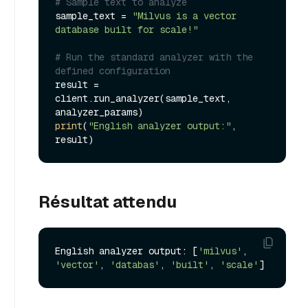
# Sample text to analyze
sample_text = 
"Milvus is a vector 
database built for scale!"
# Run the standard analyzer with the 
defined configuration
result = 
client.run_analyzer(sample_text, 
print
(
"English analyzer output:"
, 
Résultat attendu
English analyzer output: [
'milvus'
, 
'vector'
, 
'databas'
, 
'built'
, 
'scale'