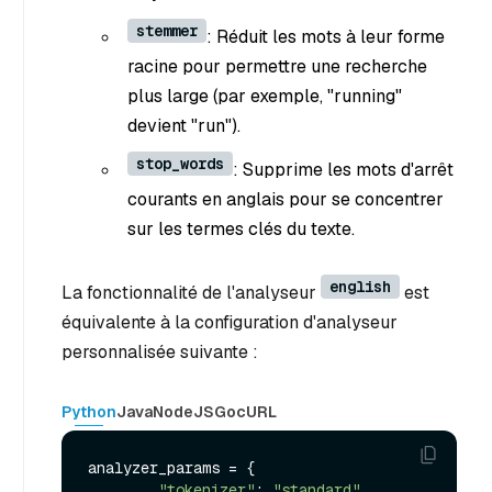
stemmer
: Réduit les mots à leur forme
racine pour permettre une recherche
plus large (par exemple, "running"
devient "run").
stop_words
: Supprime les mots d'arrêt
courants en anglais pour se concentrer
sur les termes clés du texte.
english
La fonctionnalité de l'analyseur
est
équivalente à la configuration d'analyseur
personnalisée suivante :
Python
Java
NodeJS
Go
cURL
analyzer_params = {

"tokenizer"
: 
"standard"
,
