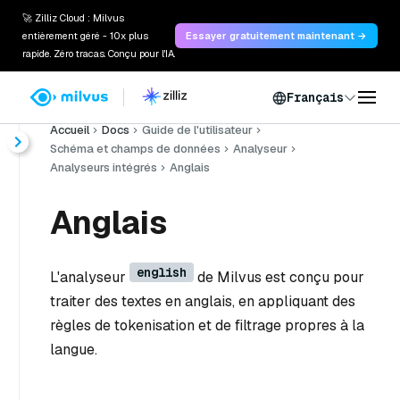
🚀 Zilliz Cloud : Milvus
entièrement géré - 10x plus
Essayer gratuitement maintenant →
rapide. Zéro tracas. Conçu pour l'IA.
Français
Accueil
Docs
Guide de l'utilisateur
Schéma et champs de données
Analyseur
Analyseurs intégrés
Anglais
Anglais
english
L'analyseur
de Milvus est conçu pour
traiter des textes en anglais, en appliquant des
règles de tokenisation et de filtrage propres à la
langue.