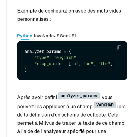
Exemple de configuration avec des mots vides
personnalisés :
Python
Java
NodeJS
Go
cURL
analyzer_params = {

"type"
: 
"english"
,

"stop_words"
: [
"a"
, 
"an"
, 
"the"
]

analyzer_params
Après avoir défini
, vous
VARCHAR
pouvez les appliquer à un champ
lors
de la définition d'un schéma de collecte. Cela
permet à Milvus de traiter le texte de ce champ
à l'aide de l'analyseur spécifié pour une