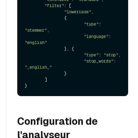
"filter"
: [

"lowercase"
,

                {

"type"
: 
"stemmer"
,

"language"
: 
"english"
                }, {

"type"
: 
"stop"
,

"stop_words"
: 
"_english_"
                }

        ]

Configuration de
l'analyseur