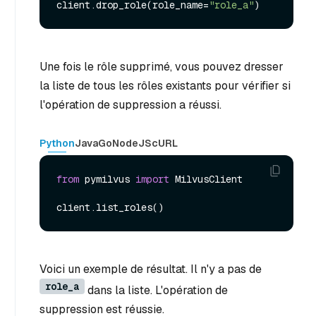
client.drop_role(role_name=
"role_a"
Une fois le rôle supprimé, vous pouvez dresser
la liste de tous les rôles existants pour vérifier si
l'opération de suppression a réussi.
Python
Java
Go
NodeJS
cURL
from
 pymilvus 
import
 MilvusClient

Voici un exemple de résultat. Il n'y a pas de
role_a
dans la liste. L'opération de
suppression est réussie.