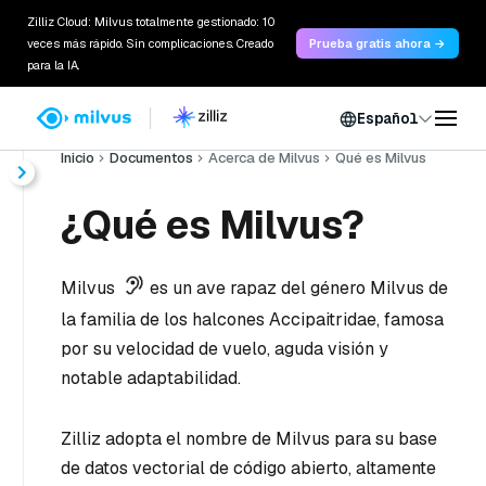
Zilliz Cloud: Milvus totalmente gestionado: 10
veces más rápido. Sin complicaciones. Creado
Prueba gratis ahora →
para la IA.
Español
Inicio
Documentos
Acerca de Milvus
Qué es Milvus
¿Qué es Milvus?
Milvus
es un ave rapaz del género Milvus de
la familia de los halcones Accipaitridae, famosa
por su velocidad de vuelo, aguda visión y
notable adaptabilidad.
Zilliz adopta el nombre de Milvus para su base
de datos vectorial de código abierto, altamente