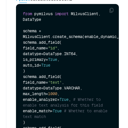
from
 pymilvus 
import
 MilvusClient, 
DataType

schema = 
MilvusClient.create_schema(enable_dynamic_fiel
schema.add_field(

field_name=
"id"
,

datatype=DataType.INT64,

is_primary=
True
,

auto_id=
True
)

schema.add_field(

field_name=
'text'
,

datatype=DataType.VARCHAR,

max_length=
1000
,

enable_analyzer=
True
, 
# Whether to 
enable text analysis for this field
enable_match=
True
# Whether to enable 
text match
)
