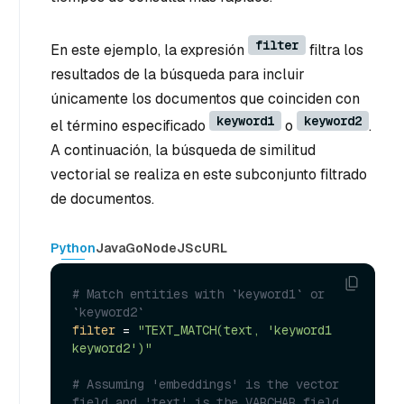
filter
En este ejemplo, la expresión
filtra los
resultados de la búsqueda para incluir
únicamente los documentos que coinciden con
keyword1
keyword2
el término especificado
o
.
A continuación, la búsqueda de similitud
vectorial se realiza en este subconjunto filtrado
de documentos.
Python
Java
Go
NodeJS
cURL
# Match entities with `keyword1` or 
`keyword2`
filter
 = 
"TEXT_MATCH(text, 'keyword1 
keyword2')"
# Assuming 'embeddings' is the vector 
field and 'text' is the VARCHAR field