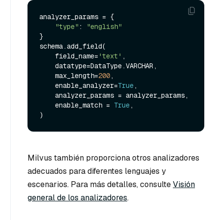
analyzer_params = {

"type"
: 
"english"
}

schema.add_field(

    field_name=
'text'
,

    datatype=DataType.VARCHAR,

    max_length=
200
,

    enable_analyzer=
True
,

    analyzer_params = analyzer_params,

    enable_match = 
True
,

Milvus también proporciona otros analizadores
adecuados para diferentes lenguajes y
escenarios. Para más detalles, consulte
Visión
general de los analizadores
.