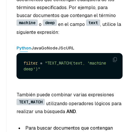
términos especificados. Por ejemplo, para
buscar documentos que contengan el término
machine
deep
text
o
en el campo
, utilice la
siguiente expresión:
Python
Java
Go
NodeJS
cURL
filter
 = 
"TEXT_MATCH(text, 'machine 
deep')"
También puede combinar varias expresiones
TEXT_MATCH
utilizando operadores lógicos para
realizar una búsqueda
AND
.
Para buscar documentos que contengan