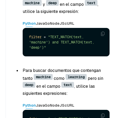
machine
deep
text
y
en el campo
,
utilice la siguiente expresión:
Python
Java
Go
NodeJS
cURL
filter
 = 
"TEXT_MATCH(text, 
'machine') and TEXT_MATCH(text, 
'deep')"
Para buscar documentos que contengan
machine
learning
tanto
como
pero sin
deep
text
en el campo
, utilice las
siguientes expresiones:
Python
Java
Go
NodeJS
cURL