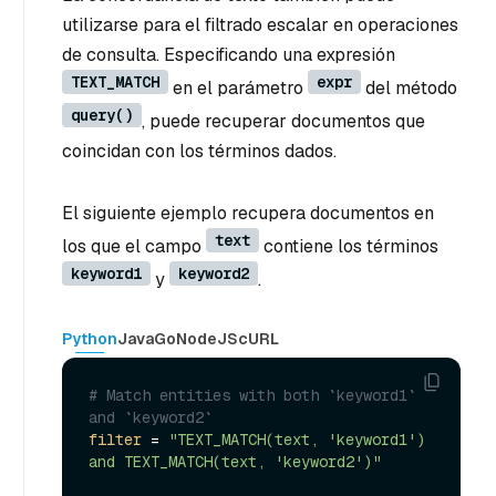
utilizarse para el filtrado escalar en operaciones
de consulta. Especificando una expresión
TEXT_MATCH
expr
en el parámetro
del método
query()
, puede recuperar documentos que
coincidan con los términos dados.
El siguiente ejemplo recupera documentos en
text
los que el campo
contiene los términos
keyword1
keyword2
y
.
Python
Java
Go
NodeJS
cURL
# Match entities with both `keyword1` 
and `keyword2`
filter
 = 
"TEXT_MATCH(text, 'keyword1') 
and TEXT_MATCH(text, 'keyword2')"