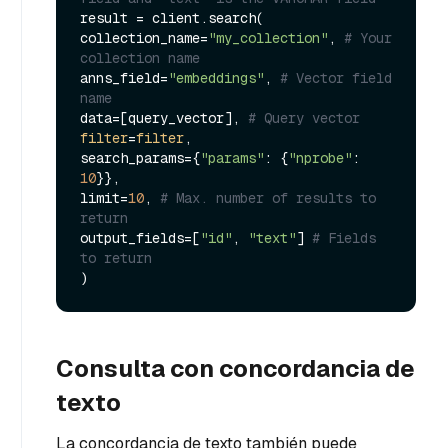
result = client.search(

collection_name=
"my_collection"
, 
# Your 
collection name
anns_field=
"embeddings"
, 
# Vector field 
name
data=[query_vector], 
# Query vector
filter
=
filter
,

search_params={
"params"
: {
"nprobe"
: 
10
}},

limit=
10
, 
# Max. number of results to 
return
output_fields=[
"id"
, 
"text"
] 
# Fields 
to return
Consulta con concordancia de
texto
La concordancia de texto también puede