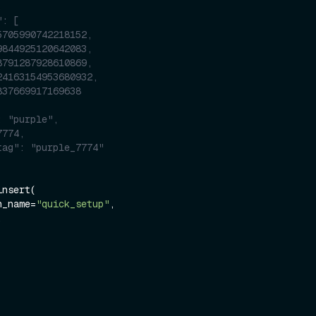
,
": [
5705990742218152,
9844925120642083,
8791287928610869,
24163154953680932,
837669917169638
: "purple",
7774,
tag": "purple_7774"
nsert(

on_name=
"quick_setup"
,
