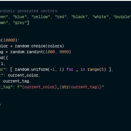
andomly generated vectors 
een"
, 
"blue"
, 
"yellow"
, 
"red"
, 
"black"
, 
"white"
, 
"purple
own"
, 
"grey"
]

e
(
10000
):

t_tag = random.randint(
1000
, 
9999
)

i,

or"
: [ random.uniform(-
1
, 
1
) 
for
 _ 
in
range
(
5
) ],

r"
: current_color,

: current_tag,

r_tag"
: 
f"
{current_color}
_
{
str
(current_tag)}
"

