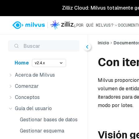
Zilliz Cloud: Milvus totalmente g
¿POR QUÉ MILVUS?
DOCUMENT
Inicio
Documento
Buscar
Con ite
Home
v2.4.x
Acerca de Milvus
Milvus proporcion
Comenzar
volumen de entida
iteradores para d
Conceptos
modo por lotes.
Guía del usuario
Gestionar bases de datos
Gestionar esquema
Visión g