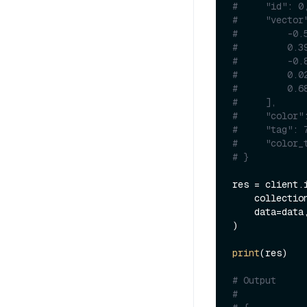
#     "id": 0
#     "vector
#         -0.
#         0.3
#         -0.
#         0.0
#         0.6
#     ],
#     "color"
#     "tag": 
#     "color_
# }
res = client.i
    collecti
    data=data,

)

print
(res)

# Output
#