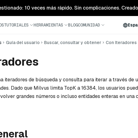
estionado: 10 veces más rápido. Sin complicaciones. Creado 
OS
TUTORIALES
HERRAMIENTAS
BLOG
COMUNIDAD
Espa
s
Guía del usuario
Buscar, consultar y obtener
Con Iteradores
radores
a iteradores de búsqueda y consulta para iterar a través de 
des. Dado que Milvus limita TopK a 16384, los usuarios puede
evolver grandes números o incluso entidades enteras en una 
eneral