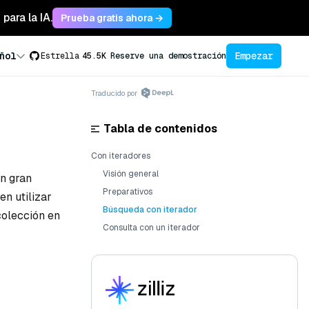
para la IA.
Prueba gratis ahora →
Empezar
ñol
Estrella
45.5K
Reserve una demostración
Traducido por
Tabla de contenidos
Con iteradores
Visión general
un gran
Preparativos
n utilizar
Búsqueda con iterador
colección en
Consulta con un iterador