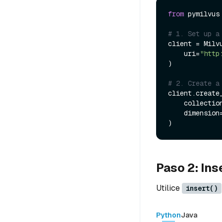
from
 pymilvus
# 1. Set up a
client = Milvu
    uri=
"http
)

# 2. Create a
client.create_
    collecti
    dimension
Paso 2: In
Utilice
insert()
Python
Java