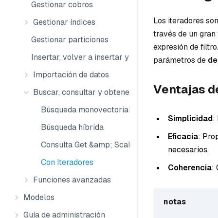
Gestionar cobros
Los iteradores so
Gestionar índices
través de un gran
Gestionar particiones
expresión de filt
Insertar, volver a insertar y eliminar
parámetros de
de
Importación de datos
Ventajas de
Buscar, consultar y obtener
Búsqueda monovectorial
Simplicidad
:
Búsqueda híbrida
Eficacia
: Pro
Consulta Get &amp; Scalar
necesarios.
Con Iteradores
Coherencia
:
Funciones avanzadas
Modelos
notas
Guía de administración