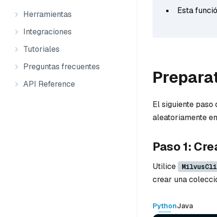
Esta funció
Herramientas
Integraciones
Tutoriales
Preguntas frecuentes
Prepara
API Reference
El siguiente paso
aleatoriamente en
Paso 1: Cre
Utilice
MilvusCli
crear una colecci
Python
Java