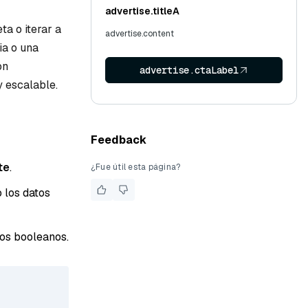
advertise.titleA
a o iterar a
advertise.content
ia o una
on
advertise.ctaLabel
y escalable.
Feedback
te
.
¿Fue útil esta página?
 los datos
ros booleanos.