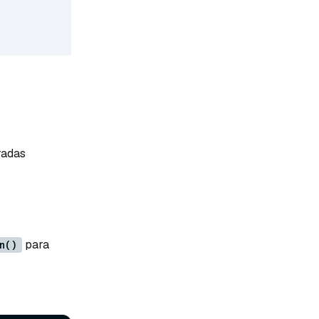
radas
para
n()