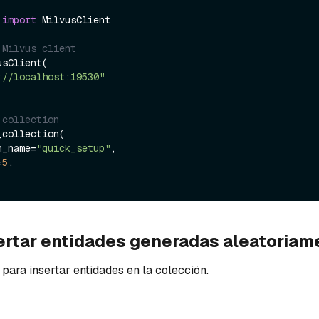
 
import
 MilvusClient

 Milvus client
sClient(

://localhost:19530"
 collection
collection(

on_name=
"quick_setup"
,

=
5
,

sertar entidades generadas aleatoriam
para insertar entidades en la colección.