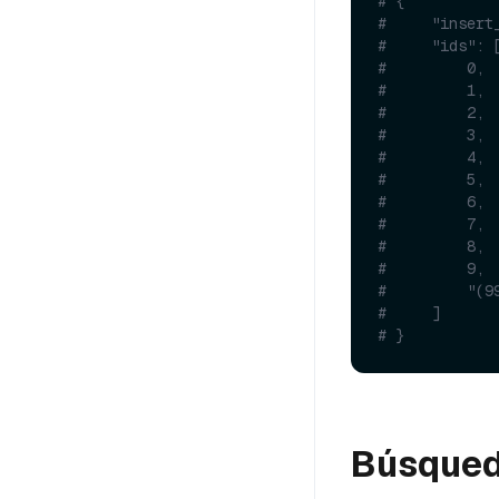
# {
#     "insert
#     "ids": 
#         0,
#         1,
#         2,
#         3,
#         4,
#         5,
#         6,
#         7,
#         8,
#         9,
#         "(9
#     ]
# }
Búsqued