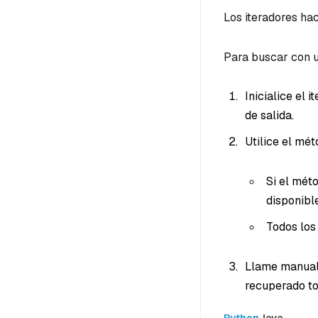
Los iteradores ha
Para buscar con u
Inicialice el
de salida.
Utilice el mé
Si el mét
disponibl
Todos los
Llame manua
recuperado to
Python
Java