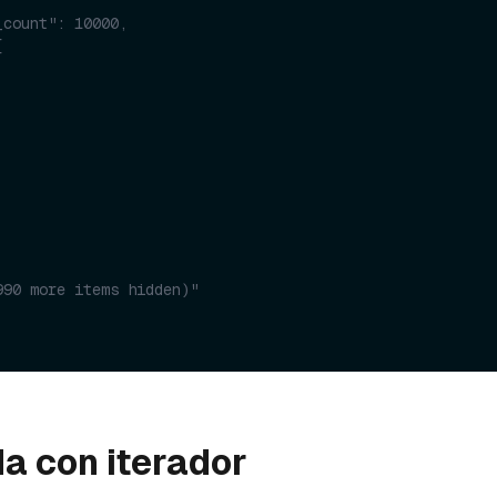
_count": 10000,
[
990 more items hidden)"
a con iterador