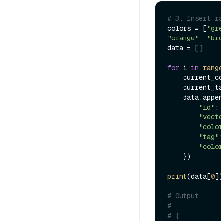
# 3. Insert r
colors = [
"gr
"orange"
, 
"br
data = []

for
 i 
in
rang
    current_color = random.choice(colors)

    curren
    data.append({

"id"
: 
"vect
"colo
"tag"
"colo
    })

print
(data[
0
])
# Output
#
# {