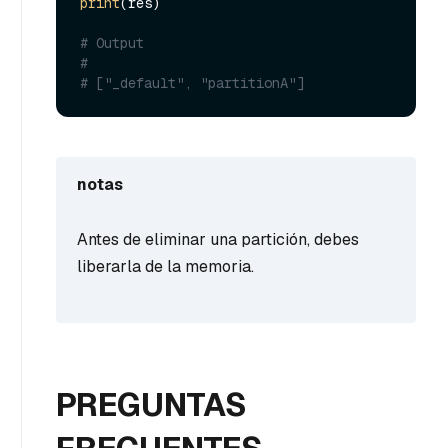
print
(res)

# Output
#
# ["_default", "partitionA"]
notas
Antes de eliminar una partición, debes
liberarla de la memoria.
PREGUNTAS