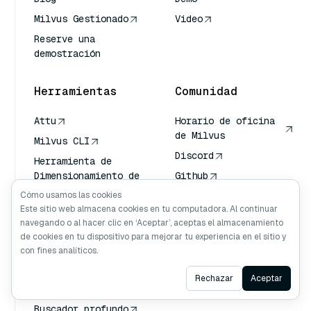
Milvus Gestionado
Video
Reserve una
demostración
Herramientas
Comunidad
Attu
Horario de oficina
de Milvus
Milvus CLI
Discord
Herramienta de
Dimensionamiento de
Github
Milvus
Cómo usamos las cookies
Este sitio web almacena cookies en tu computadora. Al continuar
Herramienta de
navegando o al hacer clic en ‘Aceptar’, aceptas el almacenamiento
Copia de Seguridad
de cookies en tu dispositivo para mejorar tu experiencia en el sitio y
de Milvus
con fines analíticos.
Servicio de
Transporte de
Ask AI
Rechazar
Aceptar
Vectores (VTS)
Buscador profundo