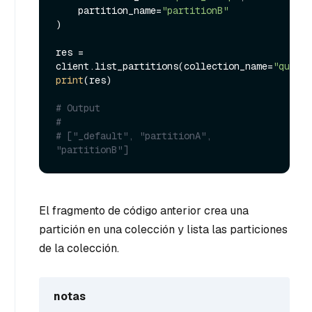
    partition_name=
"partitionB"
)

res = 
client.list_partitions(collection_name=
"quick_
print
(res)

# Output
#
# ["_default", "partitionA", 
"partitionB"]
El fragmento de código anterior crea una
partición en una colección y lista las particiones
de la colección.
notas