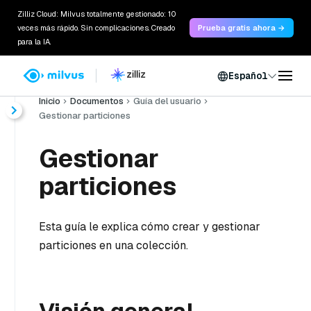
Zilliz Cloud: Milvus totalmente gestionado: 10
veces más rápido. Sin complicaciones. Creado
Prueba gratis ahora →
para la IA.
Español
Inicio
Documentos
Guía del usuario
Gestionar particiones
Gestionar
particiones
Esta guía le explica cómo crear y gestionar
particiones en una colección.