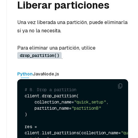
Liberar particiones
Una vez liberada una partición, puede eliminarla
si ya no la necesita.
Para eliminar una partición, utilice
drop_partition()
.
Python
Java
Node.js
# 8. Drop a partition
client.drop_partition(

    collection_name=
"quick_setup"
,

    partition_name=
"partitionB"
)

res = 
client.list_partitions(collection_name=
"quick_