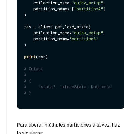
    collection_name=
"quick_setup"
,

    partition_names=[
"partitionA"
]

)

res = client.get_load_state(

    collection_name=
"quick_setup"
, 

    partition_name=
"partitionA"
)

print
(res)

# Output
#
# {
#     "state": "<LoadState: NotLoad>"
# }
Para liberar múltiples particiones a la vez, haz
lo siguiente: