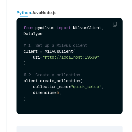
Python
Java
Node.js
from
 pymilvus 
import
 MilvusClient, 
DataType

# 1. Set up a Milvus client
client = MilvusClient(

    uri=
"http://localhost:19530"
)

# 2. Create a collection
client.create_collection(

    collection_name=
"quick_setup"
,

    dimension=
5
,

)
