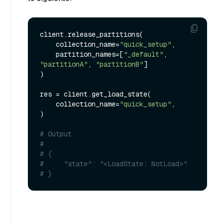
client.release_partitions(

    collection_name=
"quick_setup"
,

    partition_names=[
"_default"
, 
"partitionA"
, 
"partitionB"
]

)

res = client.get_load_state(

    collection_name=
"quick_setup"
,

)

# Output
#
# {
#     "state": "<LoadState: NotLoad>"
# }