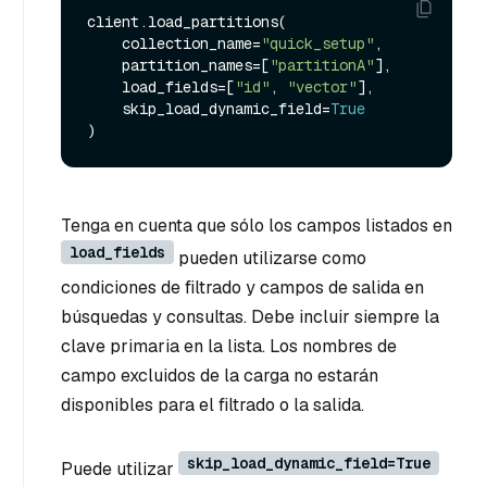
client.load_partitions(

    collection_name=
"quick_setup"
,

    partition_names=[
"partitionA"
],

    load_fields=[
"id"
, 
"vector"
],

    skip_load_dynamic_field=
True
Tenga en cuenta que sólo los campos listados en
load_fields
pueden utilizarse como
condiciones de filtrado y campos de salida en
búsquedas y consultas. Debe incluir siempre la
clave primaria en la lista. Los nombres de
campo excluidos de la carga no estarán
disponibles para el filtrado o la salida.
skip_load_dynamic_field=True
Puede utilizar