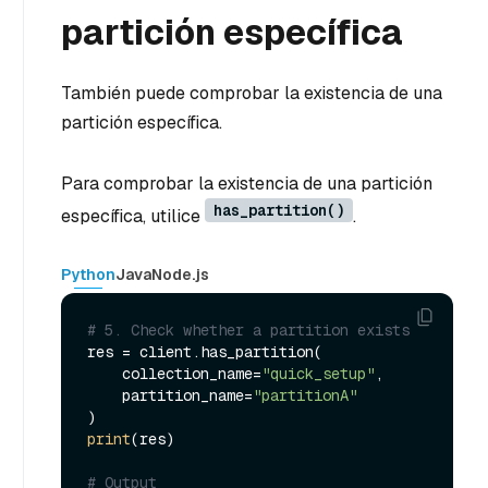
partición específica
También puede comprobar la existencia de una
partición específica.
Para comprobar la existencia de una partición
has_partition()
específica, utilice
.
Python
Java
Node.js
# 5. Check whether a partition exists
res = client.has_partition(

    collection_name=
"quick_setup"
,

    partition_name=
"partitionA"
print
(res)

# Output