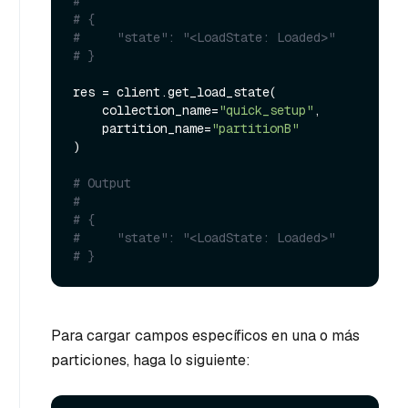
#
# {
#     "state": "<LoadState: Loaded>"
# }
res = client.get_load_state(

    collection_name=
"quick_setup"
,

    partition_name=
"partitionB"
)

# Output
#
# {
#     "state": "<LoadState: Loaded>"
# }
Para cargar campos específicos en una o más
particiones, haga lo siguiente: