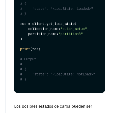
# {
#     "state": "<LoadState: Loaded>"
# }
res = client.get_load_state(

    collection_name=
"quick_setup"
, 

    partition_name=
"partitionB"
)

print
(res)

# Output
#
# {
#     "state": "<LoadState: NotLoad>"
# }
Los posibles estados de carga pueden ser