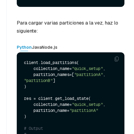
Para cargar varias particiones a la vez, haz lo
siguiente:
Python
Java
Node.js
client.load_partitions(

    collection_name=
"quick_setup"
,

    partition_names=[
"partitionA"
, 
"partitionB"
]

)

res = client.get_load_state(

    collection_name=
"quick_setup"
,

    partition_name=
"partitionA"
)

# Output