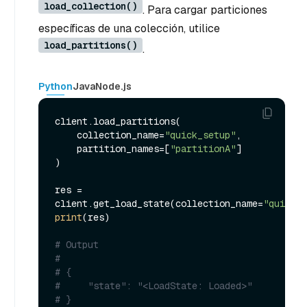
load_collection()
. Para cargar particiones
específicas de una colección, utilice
load_partitions()
.
Python
Java
Node.js
client.load_partitions(

    collection_name=
"quick_setup"
,

    partition_names=[
"partitionA"
]

)

res = 
client.get_load_state(collection_name=
"quick_s
print
(res)

# Output
#
# {
#     "state": "<LoadState: Loaded>"
# }