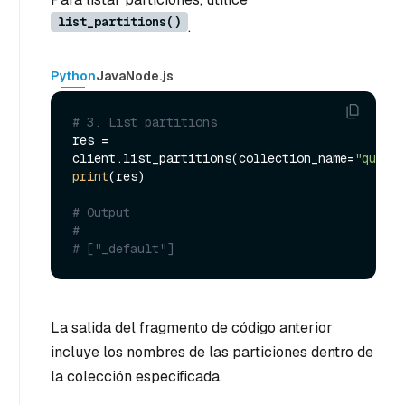
list_partitions()
.
Python
Java
Node.js
# 3. List partitions
res = 
client.list_partitions(collection_name=
"quick_
print
(res)

# Output
#
# ["_default"]
La salida del fragmento de código anterior
incluye los nombres de las particiones dentro de
la colección especificada.