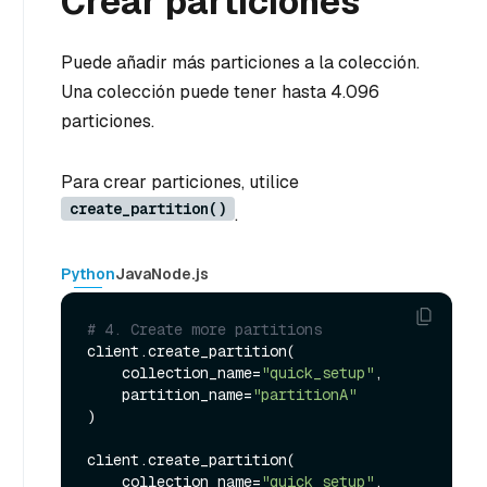
Crear particiones
Puede añadir más particiones a la colección.
Una colección puede tener hasta 4.096
particiones.
Para crear particiones, utilice
create_partition()
.
Python
Java
Node.js
# 4. Create more partitions
client.create_partition(

    collection_name=
"quick_setup"
,

    partition_name=
"partitionA"
)

client.create_partition(

    collection_name=
"quick_setup"
,
