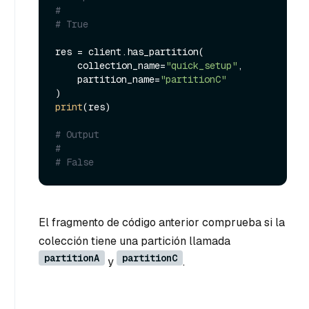
#
# True
res = client.has_partition(

    collection_name=
"quick_setup"
,

    partition_name=
"partitionC"
print
(res)

# Output
#
# False
El fragmento de código anterior comprueba si la
colección tiene una partición llamada
partitionA
partitionC
y
.