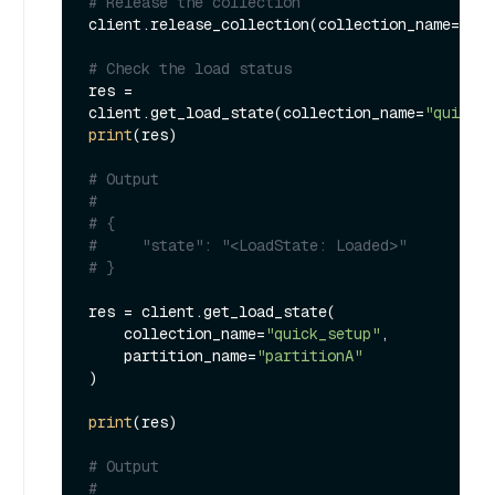
# Release the collection
client.release_collection(collection_name=
"qui
# Check the load status
res = 
client.get_load_state(collection_name=
"quick_s
print
(res)

# Output
#
# {
#     "state": "<LoadState: Loaded>"
# }
res = client.get_load_state(

    collection_name=
"quick_setup"
, 

    partition_name=
"partitionA"
)

print
(res)

# Output
#