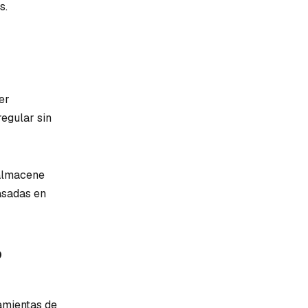
s.
er
regular sin
 almacene
asadas en
o
amientas de