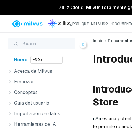
Zilliz Cloud: Milvus totalmente g
¿POR QUÉ MILVUS?
DOCUMENT
Inicio
Documento
Buscar
Introdu
Home
v3.0.x
Acerca de Milvus
Empezar
Introduc
Conceptos
Store
Guía del usuario
Importación de datos
n8n
es una potent
Herramientas de IA
le permite conecta