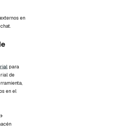
externos en
chat.
de
rial
para
rial de
rramienta,
os en el
->
macén