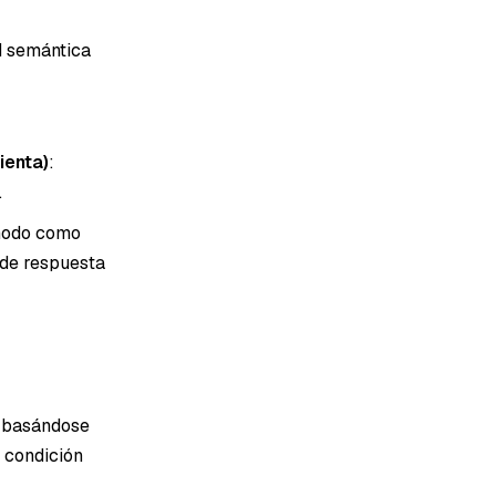
d semántica
ienta)
:
.
l nodo como
s de respuesta
s basándose
 condición