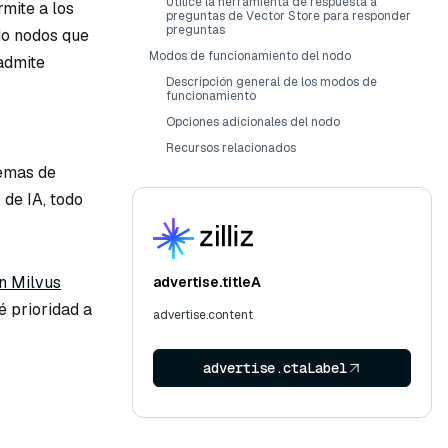
Utilice la herramienta de respuesta a
rmite a los
preguntas de Vector Store para responder
preguntas
do nodos que
Modos de funcionamiento del nodo
 admite
Descripción general de los modos de
funcionamiento
Opciones adicionales del nodo
Recursos relacionados
temas de
de IA, todo
n Milvus
advertise.titleA
é prioridad a
advertise.content
advertise.ctaLabel