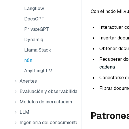
Langflow
Con el nodo Milvu
DocsGPT
Interactuar c
PrivateGPT
Insertar docu
Dynamiq
Obtener docu
Llama Stack
Recuperar do
n8n
cadena
AnythingLLM
Conectarse d
Agentes
Filtrar docu
Evaluación y observabilidad
Modelos de incrustación
LLM
Patrones
Ingeniería del conocimiento