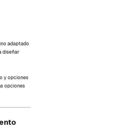
 uno adaptado
a diseñar
to y opciones
as opciones
iento