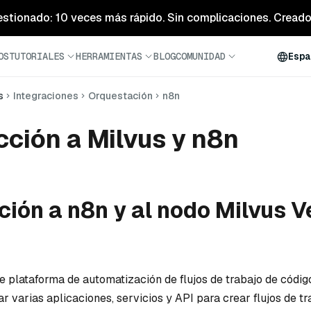
estionado: 10 veces más rápido. Sin complicaciones. Creado 
OS
TUTORIALES
HERRAMIENTAS
BLOG
COMUNIDAD
Espa
s
Integraciones
Orquestación
n8n
cción a Milvus y n8n
ción a n8n y al nodo Milvus V
e plataforma de automatización de flujos de trabajo de códig
r varias aplicaciones, servicios y API para crear flujos de tr