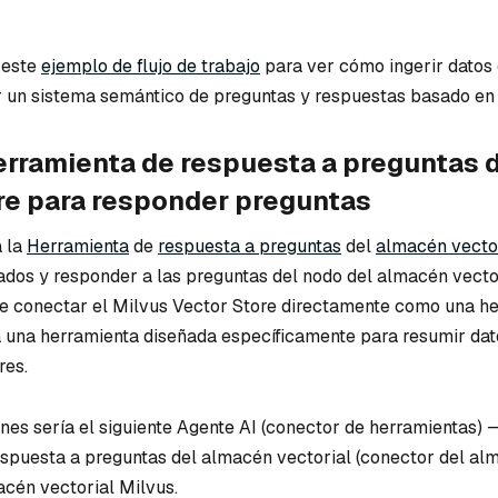
 este
ejemplo de flujo de trabajo
para ver cómo ingerir datos 
r un sistema semántico de preguntas y respuestas basado en 
herramienta de respuesta a preguntas 
re para responder preguntas
a la
Herramienta
de
respuesta a preguntas
del
almacén vecto
tados y responder a las preguntas del nodo del almacén vecto
de conectar el Milvus Vector Store directamente como una he
za una herramienta diseñada específicamente para resumir dat
res.
ones sería el siguiente Agente AI (conector de herramientas) 
spuesta a preguntas del almacén vectorial (conector del al
acén vectorial Milvus.