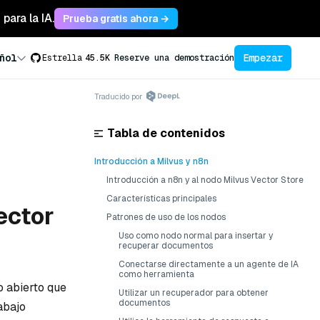
para la IA.
Prueba gratis ahora →
Empezar
ñol
Estrella
45.5K
Reserve una demostración
Traducido por
Tabla de contenidos
Introducción a Milvus y n8n
Introducción a n8n y al nodo Milvus Vector Store
Características principales
ector
Patrones de uso de los nodos
Uso como nodo normal para insertar y
recuperar documentos
Conectarse directamente a un agente de IA
como herramienta
o abierto que
Utilizar un recuperador para obtener
documentos
abajo