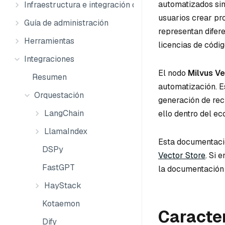
automatizados sin 
Infraestructura e integración de datos
usuarios crear p
Guía de administración
representan difer
Herramientas
licencias de códig
Integraciones
El nodo
Milvus Ve
Resumen
automatización. E
Orquestación
generación de rec
LangChain
ello dentro del e
LlamaIndex
Esta documentaci
DSPy
Vector Store
. Si 
FastGPT
la documentación 
HayStack
Kotaemon
Caracter
Dify