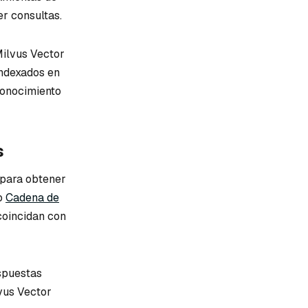
r consultas.
Milvus Vector
indexados en
conocimiento
s
 para obtener
do
Cadena de
coincidan con
espuestas
vus Vector