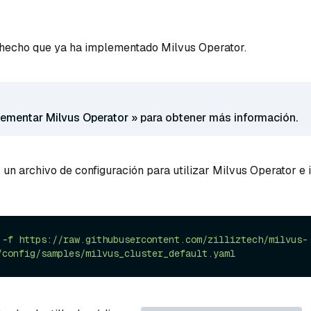
 hecho que ya ha implementado Milvus Operator.
lementar Milvus Operator
» para obtener más información.
un archivo de configuración para utilizar Milvus Operator e i
-f
https://raw.githubusercontent.com/zilliztech/milvus-
/config/samples/milvus_cluster_default.yaml