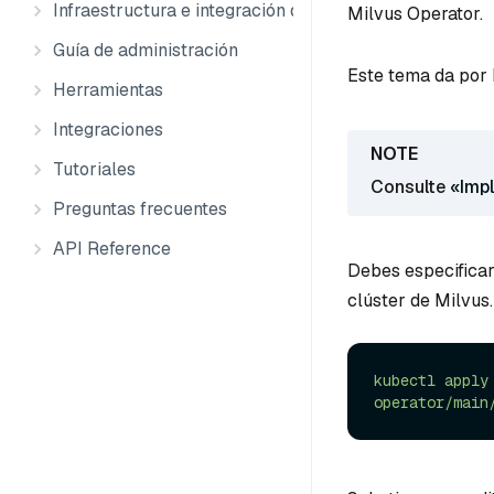
Infraestructura e integración de datos
Milvus Operator.
Guía de administración
Este tema da por
Herramientas
Integraciones
Tutoriales
Consulte
«Imp
Preguntas frecuentes
API Reference
Debes especificar 
clúster de Milvus.
kubectl
apply
operator/main