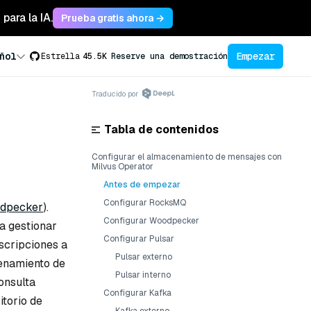
para la IA.
Prueba gratis ahora →
Empezar
ñol
Estrella
45.5K
Reserve una demostración
Traducido por
Tabla de contenidos
Configurar el almacenamiento de mensajes con
Milvus Operator
Antes de empezar
Configurar RocksMQ
dpecker
).
Configurar Woodpecker
a gestionar
Configurar Pulsar
uscripciones a
Pulsar externo
cenamiento de
Pulsar interno
onsulta
Configurar Kafka
itorio de