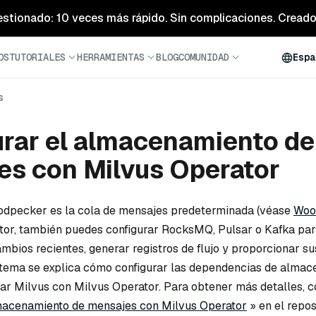
estionado: 10 veces más rápido. Sin complicaciones. Creado 
OS
TUTORIALES
HERRAMIENTAS
BLOG
COMUNIDAD
Espa
s
rar el almacenamiento de
s con Milvus Operator
oodpecker es la cola de mensajes predeterminada (véase
Woo
or, también puedes configurar RocksMQ, Pulsar o Kafka par
ambios recientes, generar registros de flujo y proporcionar s
e tema se explica cómo configurar las dependencias de alma
lar Milvus con Milvus Operator. Para obtener más detalles, c
lmacenamiento de mensajes con Milvus Operator
» en el repos