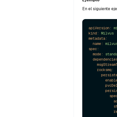
En el siguiente e
apiVersion:
m
kind:
Milvus
metadata:
name:
milvu
spec:
mode:
stand
dependencie
msgStream
rocksmq:
persist
enabl
pvcDe
persi
spe
a
s
r