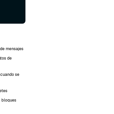
 de mensajes
atos de
á cuando se
etes
 bloques