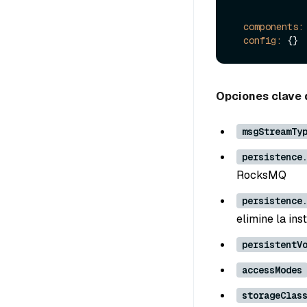
components:
config:
Opciones clave 
msgStreamTy
persistence
RocksMQ
persistence
elimine la ins
persistentV
accessModes
storageClas