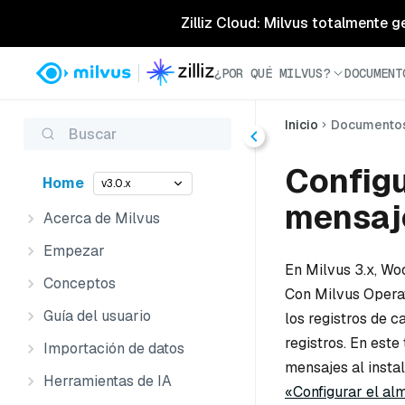
Zilliz Cloud: Milvus totalmente g
¿POR QUÉ MILVUS?
DOCUMENT
Inicio
Documento
Buscar
Configu
Home
v3.0.x
mensaje
Acerca de Milvus
Empezar
En Milvus 3.x, W
Conceptos
Con Milvus Operat
Guía del usuario
los registros de c
registros. En est
Importación de datos
mensajes al insta
Herramientas de IA
«Configurar el a