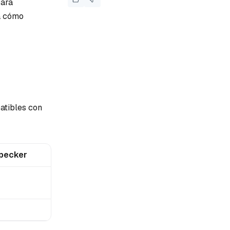
ara
ca cómo
atibles con
pecker