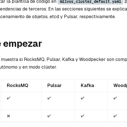
tar la plantilla de código en
p
milvus_cluster_default.yaml
pendencias de terceros. En las secciones siguientes se expli
acenamiento de objetos, etcd y Pulsar, respectivamente.
e empezar
e muestra si RocksMQ, Pulsar, Kafka y Woodpecker son comp
utónomo y en modo clúster.
RocksMQ
Pulsar
Kafka
Wood
✔️
✔️
✔️
✔️
✖️
✔️
✔️
✔️