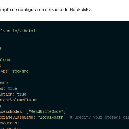
jemplo se configura un servicio de RocksMQ.
ilvus.io/v1beta1
s
alone
s:
Type:
rocksmq
ence:
ed:
true
letion:
true
stentVolumeClaim:
c:
ccessModes:
 [
"ReadWriteOnce"
]

torageClassName:
"local-path"
# Specify your storage cl
esources:
requests: