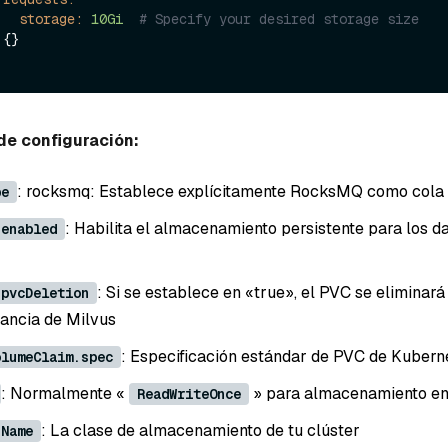
storage:
10Gi
# Specify your desired storage size
 {}

de configuración:
: rocksmq: Establece explícitamente RocksMQ como cola
pe
: Habilita el almacenamiento persistente para los d
.enabled
: Si se establece en «true», el PVC se eliminar
.pvcDeletion
tancia de Milvus
: Especificación estándar de PVC de Kubern
olumeClaim.spec
: Normalmente «
» para almacenamiento en
ReadWriteOnce
: La clase de almacenamiento de tu clúster
sName