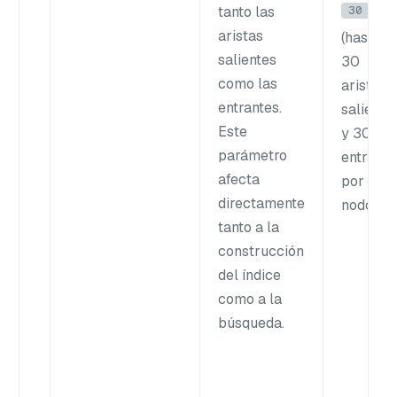
30
tanto las
aristas
(hasta
salientes
30
como las
aristas
entrantes.
saliente
Este
y 30
parámetro
entrante
afecta
por
directamente
nodo)
tanto a la
construcción
del índice
como a la
búsqueda.