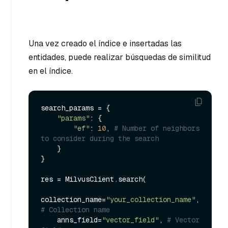
Una vez creado el índice e insertadas las
entidades, puede realizar búsquedas de similitud
en el índice.
search_params = {

"params"
: {

"ef"
: 
10
, 
# Number of neighbors 
to consider during the search
    }

}

res = MilvusClient.search(

collection_name=
"your_collection_name"
, 
# Collection name
    anns_field=
"vector_field"
, 
# Vector 