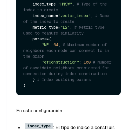
    index_type=
"HNSW"
, 
# Type of the 
index to create
    index_name=
"vector_index"
, 
# Name 
of the index to create
    metric_type=
"L2"
, 
# Metric type 
used to measure similarity
    params={

"M"
: 
64
, 
# Maximum number of 
neighbors each node can connect to in 
the graph
"efConstruction"
: 
100
# Number 
of candidate neighbors considered for 
connection during index construction
    } 
# Index building params
En esta configuración:
index_type
: El tipo de índice a construir.