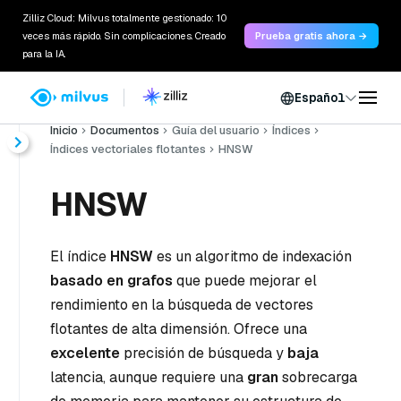
Zilliz Cloud: Milvus totalmente gestionado: 10
veces más rápido. Sin complicaciones. Creado
Prueba gratis ahora →
para la IA.
Español
Inicio
Documentos
Guía del usuario
Índices
Índices vectoriales flotantes
HNSW
HNSW
El índice
HNSW
es un algoritmo de indexación
basado en grafos
que puede mejorar el
rendimiento en la búsqueda de vectores
flotantes de alta dimensión. Ofrece una
excelente
precisión de búsqueda y
baja
latencia, aunque requiere una
gran
sobrecarga