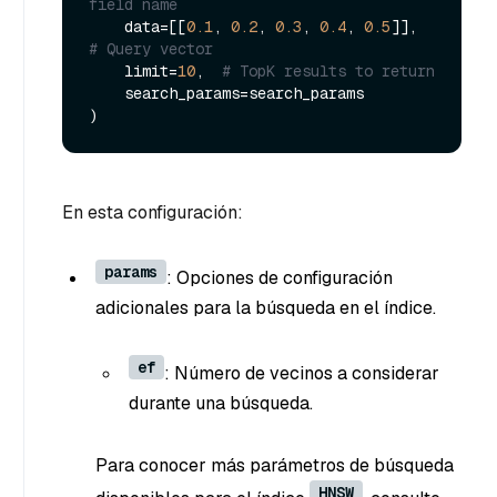
field name
    data=[[
0.1
, 
0.2
, 
0.3
, 
0.4
, 
0.5
]],  
# Query vector
    limit=
10
,  
# TopK results to return
    search_params=search_params

En esta configuración:
params
: Opciones de configuración
adicionales para la búsqueda en el índice.
ef
: Número de vecinos a considerar
durante una búsqueda.
Para conocer más parámetros de búsqueda
HNSW