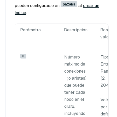
params
pueden configurarse en
al
crear un
índice
.
Parámetro
Descripción
Rango d
valores
M
Número
Tipo
:
máximo de
Entero
conexiones
Rango
:
（o aristas)
[2,
que puede
2048]
tener cada
nodo en el
Valor
grafo,
por
incluyendo
defecto
: