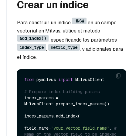
Crear un índice
HNSW
Para construir un índice
en un campo
vectorial en Milvus, utilice el método
add_index()
, especificando los parámetros
index_type
metric_type
,
, y adicionales para
el índice.
from
 pymilvus 
import
 MilvusClient

# Prepare index building params
index_params = 
MilvusClient.prepare_index_params()

index_params.add_index(

field_name=
"your_vector_field_name"
, 
# 
Name of the vector field to be indexed