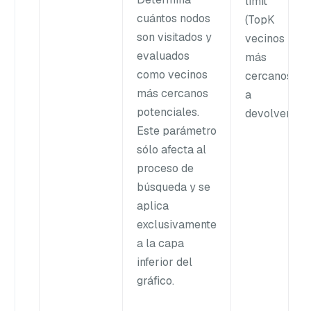
limit
cuántos nodos
(TopK
son visitados y
vecinos
evaluados
más
como vecinos
cercanos
más cercanos
a
potenciales.
devolver)
Este parámetro
sólo afecta al
proceso de
búsqueda y se
aplica
exclusivamente
a la capa
inferior del
gráfico.