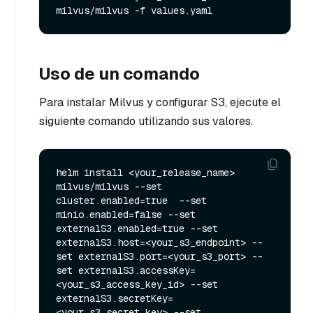
Uso de un comando
Para instalar Milvus y configurar S3, ejecute el
siguiente comando utilizando sus valores.
helm install <your_release_name> 
milvus/milvus --set 
cluster.enabled=true  --set 
minio.enabled=false --set 
externalS3.enabled=true --set 
externalS3.host=<your_s3_endpoint> --
set externalS3.port=<your_s3_port> --
set externalS3.accessKey=
<your_s3_access_key_id> --set 
externalS3.secretKey=
<your_s3_secret_key> --set 