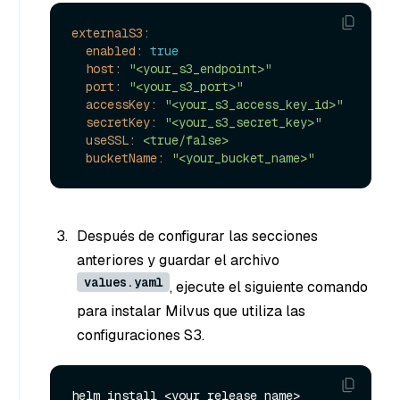
externalS3:
enabled:
true
host:
"<your_s3_endpoint>"
port:
"<your_s3_port>"
accessKey:
"<your_s3_access_key_id>"
secretKey:
"<your_s3_secret_key>"
useSSL:
<true/false>
bucketName:
"<your_bucket_name>"
Después de configurar las secciones
anteriores y guardar el archivo
values.yaml
, ejecute el siguiente comando
para instalar Milvus que utiliza las
configuraciones S3.
helm install <your_release_name> 