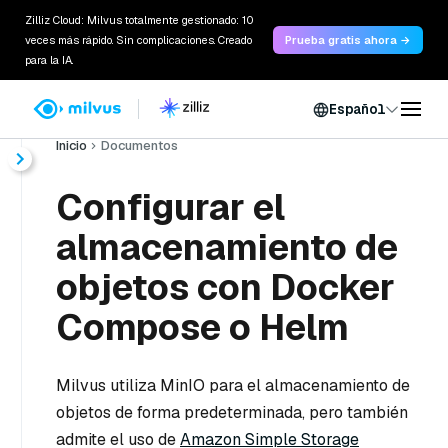
Zilliz Cloud: Milvus totalmente gestionado: 10
veces más rápido. Sin complicaciones. Creado
Prueba gratis ahora →
para la IA.
Español
Inicio
Documentos
Configurar el
almacenamiento de
objetos con Docker
Compose o Helm
Milvus utiliza MinIO para el almacenamiento de
objetos de forma predeterminada, pero también
admite el uso de
Amazon Simple Storage