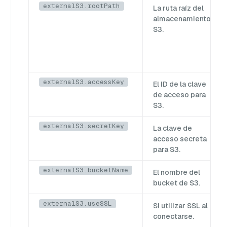
externalS3.rootPath
La ruta raíz del
almacenamiento
S3.
externalS3.accessKey
El ID de la clave
de acceso para
S3.
externalS3.secretKey
La clave de
acceso secreta
para S3.
externalS3.bucketName
El nombre del
bucket de S3.
externalS3.useSSL
Si utilizar SSL al
conectarse.