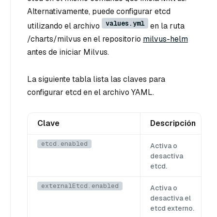
Alternativamente, puede configurar etcd
values.yml
utilizando el archivo
en la ruta
/charts/milvus en el repositorio
milvus-helm
antes de iniciar Milvus.
La siguiente tabla lista las claves para
configurar etcd en el archivo YAML.
Clave
Descripción
etcd.enabled
Activa o
desactiva
etcd.
externalEtcd.enabled
Activa o
desactiva el
etcd externo.