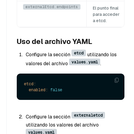
externalEtcd.endpoints
El punto final
para acceder
a etcd.
Uso del archivo YAML
etcd
Configure la sección
utilizando los
values.yaml
valores del archivo
.
etcd:
enabled:
false
externaletcd
Configure la sección
utilizando los valores del archivo
values.yaml
.