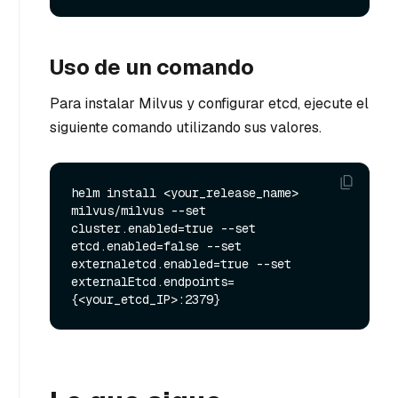
Uso de un comando
Para instalar Milvus y configurar etcd, ejecute el
siguiente comando utilizando sus valores.
helm install <your_release_name> 
milvus/milvus --set 
cluster.enabled=true --set 
etcd.enabled=false --set 
externaletcd.enabled=true --set 
externalEtcd.endpoints=