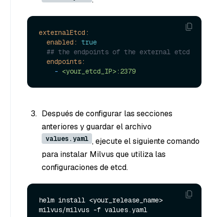
externalEtcd:
enabled:
true
## the endpoints of the external etcd
endpoints:
-
<your_etcd_IP>:2379
Después de configurar las secciones
anteriores y guardar el archivo
values.yaml
, ejecute el siguiente comando
para instalar Milvus que utiliza las
configuraciones de etcd.
helm install <your_release_name> 