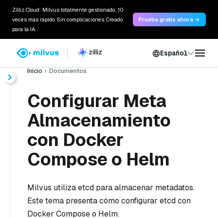
Zilliz Cloud: Milvus totalmente gestionado: 10
veces más rápido. Sin complicaciones. Creado
Prueba gratis ahora →
para la IA.
Español
Inicio
Documentos
Configurar Meta
Almacenamiento
con Docker
Compose o Helm
Milvus utiliza etcd para almacenar metadatos.
Este tema presenta cómo configurar etcd con
Docker Compose o Helm.