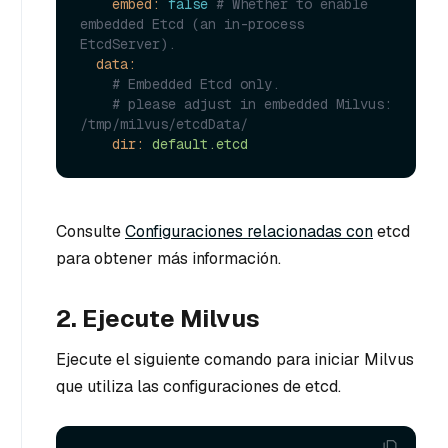
embed:
false
# Whether to enable 
embedded Etcd (an in-process 
EtcdServer).
data:
# Embedded Etcd only.
# please adjust in embedded Milvus: 
/tmp/milvus/etcdData/
dir:
default.etcd
Consulte
Configuraciones relacionadas con
etcd
para obtener más información.
2. Ejecute Milvus
Ejecute el siguiente comando para iniciar Milvus
que utiliza las configuraciones de etcd.