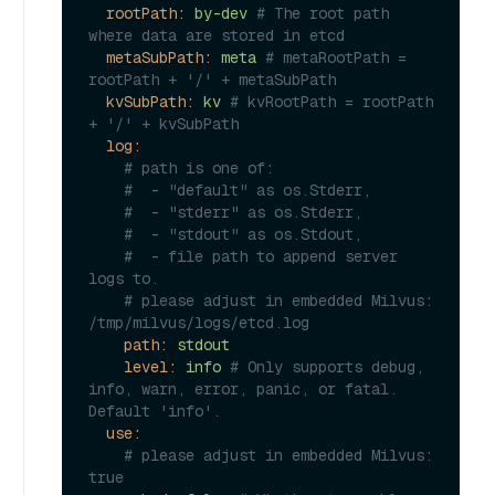
rootPath:
by-dev
# The root path 
where data are stored in etcd
metaSubPath:
meta
# metaRootPath = 
rootPath + '/' + metaSubPath
kvSubPath:
kv
# kvRootPath = rootPath 
+ '/' + kvSubPath
log:
# path is one of:
#  - "default" as os.Stderr,
#  - "stderr" as os.Stderr,
#  - "stdout" as os.Stdout,
#  - file path to append server 
logs to.
# please adjust in embedded Milvus: 
/tmp/milvus/logs/etcd.log
path:
stdout
level:
info
# Only supports debug, 
info, warn, error, panic, or fatal. 
Default 'info'.
use:
# please adjust in embedded Milvus: 
true