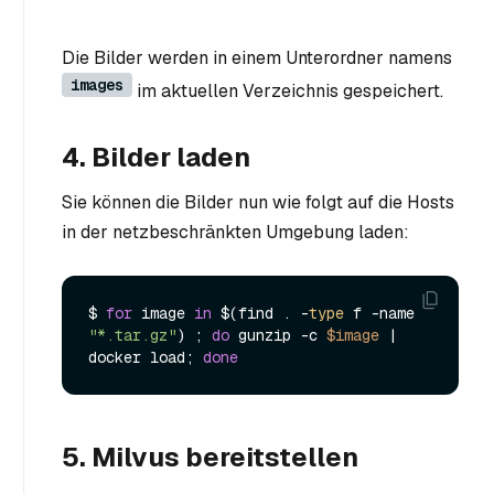
Die Bilder werden in einem Unterordner namens
images
im aktuellen Verzeichnis gespeichert.
4. Bilder laden
Sie können die Bilder nun wie folgt auf die Hosts
in der netzbeschränkten Umgebung laden:
$ 
for
 image 
in
 $(find . -
type
 f -name 
"*.tar.gz"
) ; 
do
 gunzip -c 
$image
 | 
docker load; 
done
5. Milvus bereitstellen