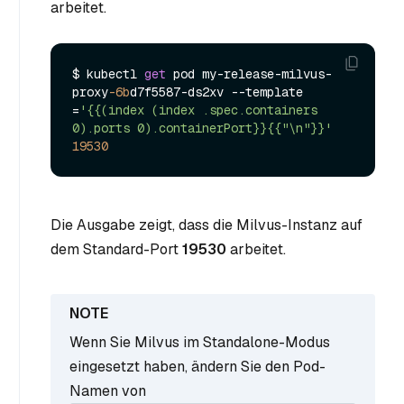
arbeitet.
$ kubectl 
get
 pod my-release-milvus-
proxy
-6b
d7f5587-ds2xv --template

=
'{{(index (index .spec.containers 
0).ports 0).containerPort}}{{"\n"}}'
19530
Die Ausgabe zeigt, dass die Milvus-Instanz auf
dem Standard-Port
19530
arbeitet.
Wenn Sie Milvus im Standalone-Modus
eingesetzt haben, ändern Sie den Pod-
Namen von