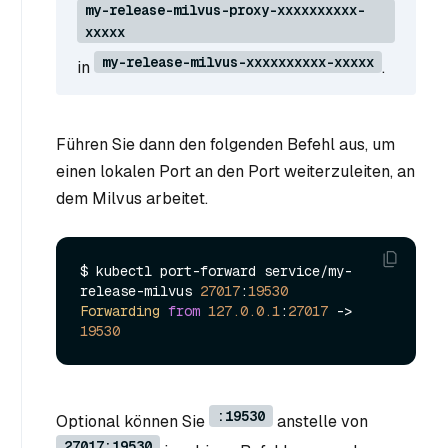
my-release-milvus-proxy-xxxxxxxxxx-
xxxxx
my-release-milvus-xxxxxxxxxx-xxxxx
in
.
Führen Sie dann den folgenden Befehl aus, um
einen lokalen Port an den Port weiterzuleiten, an
dem Milvus arbeitet.
$ kubectl port-forward service/my-
release-milvus 
27017
:
19530
Forwarding
from
127.0
.0
.1
:
27017
 -> 
19530
:19530
Optional können Sie
anstelle von
27017:19530