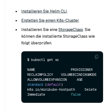
Installieren Sie Helm CLI
.
Erstellen Sie einen K8s-Cluster
.
Installieren Sie eine
StorageClass
. Sie
können die installierte StorageClass wie
folgt überprüfen.
$ kubectl get sc

NAME                  PROVISIONER                  
RECLAIMPOLICY    VOLUMEBIINDINGMODE    
standard
(
default
)
k8s.io/minikube-hostpath     Delete           
Immediate             
false