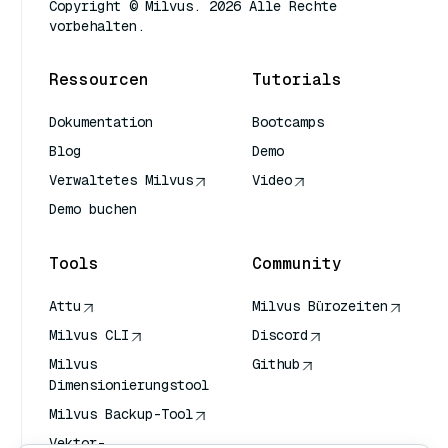
Copyright © Milvus. 2026 Alle Rechte
vorbehalten.
Ressourcen
Tutorials
Dokumentation
Bootcamps
Blog
Demo
Verwaltetes Milvus
Video
Demo buchen
Tools
Community
Attu
Milvus Bürozeiten
Milvus CLI
Discord
Milvus
Github
Dimensionierungstool
Milvus Backup-Tool
Vektor-