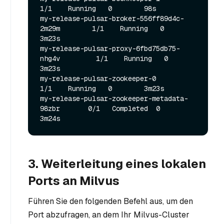
1/1    Running   0        98s

my-release-pulsar-broker-556ff89d4c-
2m29m        1/1    Running   0        
3m23s

my-release-pulsar-proxy-6fbd75db75-
nhg4v         1/1    Running   0        
3m23s

my-release-pulsar-zookeeper-0                    
1/1    Running   0        3m23s

my-release-pulsar-zookeeper-metadata-
98zbr       0/1   Completed  0        
3. Weiterleitung eines lokalen
Ports an Milvus
Führen Sie den folgenden Befehl aus, um den
Port abzufragen, an dem Ihr Milvus-Cluster