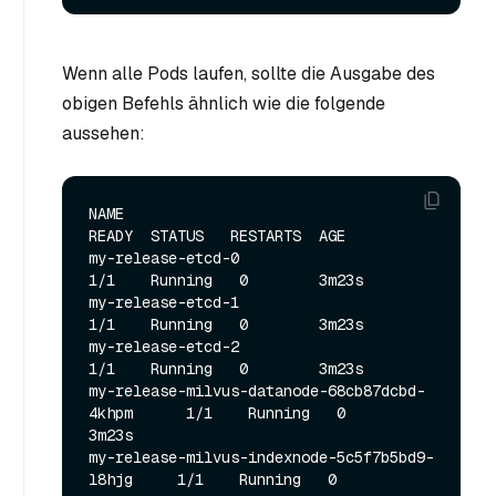
Wenn alle Pods laufen, sollte die Ausgabe des
obigen Befehls ähnlich wie die folgende
aussehen:
NAME                                             
READY  STATUS   RESTARTS  AGE

my-release-etcd-0                                
1/1    Running   0        3m23s

my-release-etcd-1                                
1/1    Running   0        3m23s

my-release-etcd-2                                
1/1    Running   0        3m23s

my-release-milvus-datanode-68cb87dcbd-
4khpm      1/1    Running   0        
3m23s

my-release-milvus-indexnode-5c5f7b5bd9-
l8hjg     1/1    Running   0        