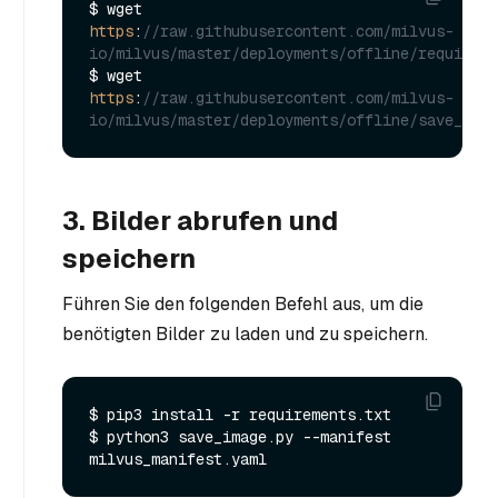
$ wget 
https
:
//raw.githubusercontent.com/milvus-
io/milvus/master/deployments/offline/requireme
$ wget 
https
:
//raw.githubusercontent.com/milvus-
io/milvus/master/deployments/offline/save_imag
3. Bilder abrufen und
speichern
Führen Sie den folgenden Befehl aus, um die
benötigten Bilder zu laden und zu speichern.
$ pip3 install -r requirements.txt

$ python3 save_image.py --manifest 