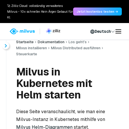
🚀 Zilliz Cloud: vollständig verwaltetes
Milvus - 10x schneller. Kein Ärger. Gebaut für
Jetzt kostenlos testen →
KI.
Deutsch
Startseite
Dokumentation
Los geht's
Milvus installieren
Milvus Distributed ausführen
Steuerkarte
Milvus in
Kubernetes mit
Helm starten
Diese Seite veranschaulicht, wie man eine
Milvus-Instanz in Kubernetes mithilfe von
Milvus Helm-Diagrammen
startet.