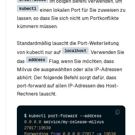
im obigen Befehl verwenden, um
kubectl
einen lokalen Port für Sie zuweisen zu
lassen, so dass Sie sich nicht um Portkonflikte
kümmern müssen.
Standardmäßig lauscht die Port-Weiterleitung
localhost
von kubectl nur auf
. Verwenden Sie
address
das
Flag, wenn Sie möchten, dass
Milvus die ausgewählten oder alle IP-Adressen
abhört. Der folgende Befehl sorgt dafür, dass
port-forward auf allen IP-Adressen des Host-
Rechners lauscht.
$ kubectl port-forward --address 
0.0
.0
.0
 service/my-release-milvus 
27017
:
19530
Forwarding
from
0.0
.0
.0
:
27017
 -> 
19530