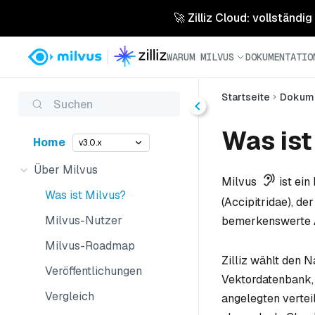
🚀 Zilliz Cloud: vollständig
WARUM MILVUS
DOKUMENTATIO
Startseite
Dokume
Suchen
Was ist
Home
v3.0.x
Über Milvus
Milvus
ist ein
Was ist Milvus?
(Accipitridae), d
Milvus-Nutzer
bemerkenswerte A
Milvus-Roadmap
Zilliz wählt den 
Veröffentlichungen
Vektordatenbank, 
Vergleich
angelegten vertei