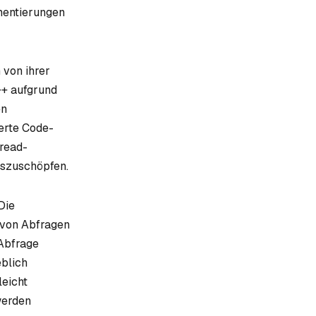
ementierungen
 von ihrer
++ aufgrund
en
erte Code-
hread-
uszuschöpfen.
Die
 von Abfragen
 Abfrage
eblich
leicht
werden