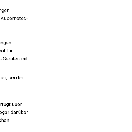
ängen
n Kubernetes-
dungen
eal für
e-Geräten mit
er, bei der
erfügt über
sogar darüber
schen