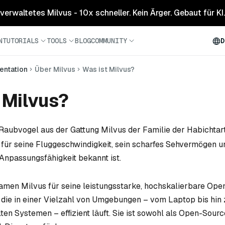
 verwaltetes Milvus - 10x schneller. Kein Ärger. Gebaut für KI.
N
TUTORIALS
TOOLS
BLOG
COMMUNITY
D
ntation
Über Milvus
Was ist Milvus?
 Milvus?
 Raubvogel aus der Gattung Milvus der Familie der Habichtar
er für seine Fluggeschwindigkeit, sein scharfes Sehvermögen u
npassungsfähigkeit bekannt ist.
Namen Milvus für seine leistungsstarke, hochskalierbare Op
die in einer Vielzahl von Umgebungen – vom Laptop bis hin 
lten Systemen – effizient läuft. Sie ist sowohl als Open-Sour