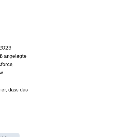
 2023
oß angelegte
force,
w.
her, dass das