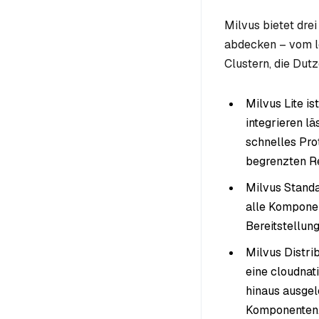
Milvus bietet dre
abdecken – vom lo
Clustern, die Dut
Milvus Lite i
integrieren lä
schnelles Pro
begrenzten R
Milvus Standa
alle Komponen
Bereitstellun
Milvus Distri
eine cloudnat
hinaus ausgel
Komponenten