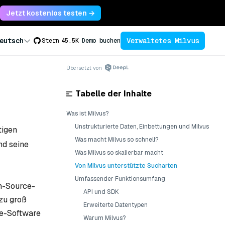
Jetzt kostenlos testen →
Verwaltetes Milvus
eutsch
Stern
45.5K
Demo buchen
Übersetzt von
Tabelle der Inhalte
Was ist Milvus?
Unstrukturierte Daten, Einbettungen und Milvus
tigen
Was macht Milvus so schnell?
nd seine
Was Milvus so skalierbar macht
Von Milvus unterstützte Sucharten
Umfassender Funktionsumfang
en-Source-
API und SDK
zu groß
Erweiterte Datentypen
ce-Software
Warum Milvus?