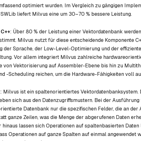
 umfassend optimiert wurden. Im Vergleich zu gängigen Impl
SWLib liefert Milvus eine um 30–70 % bessere Leistung.
 C++
: Über 80 % der Leistung einer Vektordatenbank werden
timmt. Milvus nutzt für diese entscheidende Komponente C
g der Sprache, der Low-Level-Optimierung und der effizient
ung. Vor allem integriert Milvus zahlreiche hardwareorienti
e von Vektorisierung auf Assembler-Ebene bis hin zu Multit
und -Scheduling reichen, um die Hardware-Fähigkeiten voll a
t
: Milvus ist ein spaltenorientiertes Vektordatenbanksystem. 
eben sich aus den Datenzugriffsmustern. Bei der Ausführung
orientierte Datenbank nur die spezifischen Felder, die an der
nstatt ganze Zeilen, was die Menge der abgerufenen Daten erh
r hinaus lassen sich Operationen auf spaltenbasierten Daten 
dass Operationen auf ganze Spalten auf einmal angewendet 