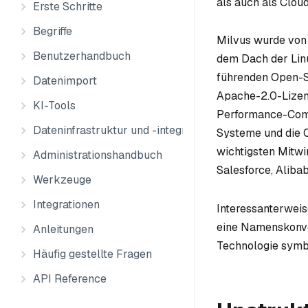
als auch als Clou
Erste Schritte
Begriffe
Milvus wurde von 
Benutzerhandbuch
dem Dach der Linu
führenden Open-So
Datenimport
Apache-2.0-Lizenz
KI-Tools
Performance-Comp
Dateninfrastruktur und -integration
Systeme und die O
wichtigsten Mitwi
Administrationshandbuch
Salesforce, Aliba
Werkzeuge
Integrationen
Interessanterweis
eine Namenskonven
Anleitungen
Technologie symbo
Häufig gestellte Fragen
API Reference