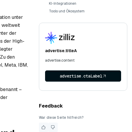
KI-Integrationen
Tools und Ökosystem
ation unter
 weltweit
nter der
s der High-
legter
advertise.titleA
 Zu den
advertise.content
l, Meta, IBM,
advertise.ctaLabel
 benannt –
 der
Feedback
War diese Seite hilfreich?