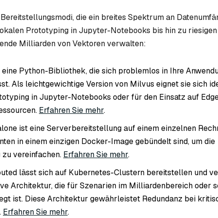
i Bereitstellungsmodi, die ein breites Spektrum an Datenumf
kalen Prototyping in Jupyter-Notebooks bis hin zu riesige
zende Milliarden von Vektoren verwalten:
st eine Python-Bibliothek, die sich problemlos in Ihre Anwen
sst. Als leichtgewichtige Version von Milvus eignet sie sich id
totyping in Jupyter-Notebooks oder für den Einsatz auf Edg
essourcen.
Erfahren Sie mehr
.
lone ist eine Serverbereitstellung auf einem einzelnen Rechn
ten in einem einzigen Docker-Image gebündelt sind, um die
g zu vereinfachen.
Erfahren Sie mehr
.
buted lässt sich auf Kubernetes-Clustern bereitstellen und v
ive Architektur, die für Szenarien im Milliardenbereich oder 
egt ist. Diese Architektur gewährleistet Redundanz bei kriti
.
Erfahren Sie mehr
.