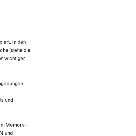
iert. In den
che (siehe die
r wichtiger
umgebungen
Us und
n In-Memory-
NN und