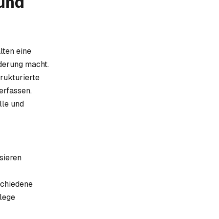
 und
lten eine
rderung macht.
rukturierte
erfassen.
lle und
sieren
schiedene
lege