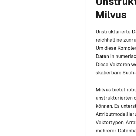
Unstrukt
Milvus
Unstrukturierte D
reichhaltige zugr
Um diese Komplexi
Daten in numeris
Diese Vektoren we
skalierbare Such-
Milvus bietet rob
unstrukturierten 
können. Es unters
Attributmodellier
Vektortypen, Arr
mehrerer Datenba