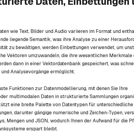
urierte Daten, Einbettungen
aten wie Text, Bilder und Audio variieren im Format und entha
unde liegende Semantik, was ihre Analyse zu einer Herausfo
tät zu bewältigen, werden Einbettungen verwendet, um unst
che Vektoren umzuwandeln, die ihre wesentlichen Merkmale 
rden dann in einer Vektordatenbank gespeichert, was schne
 und Analysevorgänge ermöglicht.
uste Funktionen zur Datenmodellierung, mit denen Sie Ihre
oder multimodalen Daten in strukturierte Sammlungen organi
tützt eine breite Palette von Datentypen für unterschiedliche
ungen, darunter gängige numerische und Zeichen-Typen, ver
ays, Mengen und JSON, wodurch Ihnen der Aufwand für die Pf
nksysteme erspart bleibt.