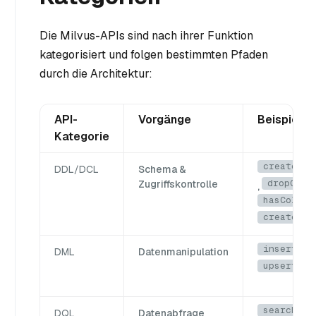
Die Milvus-APIs sind nach ihrer Funktion
kategorisiert und folgen bestimmten Pfaden
durch die Architektur:
API-
Vorgänge
Beispiel-A
Kategorie
createCol
DDL/DCL
Schema &
dropColl
Zugriffskontrolle
,
hasCollec
createPar
insert
DML
Datenmanipulation
,
upsert
search
DQL
Datenabfrage
,