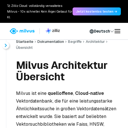
🚀 Zilliz Cloud: vollständig verwaltetes
Milvus - 10x schneller. Kein Ärger. Gebaut für
Jetzt kostenlos testen →
KI.
Deutsch
Startseite
Dokumentation
Begriffe
Architektur
Übersicht
Milvus Architektur
Übersicht
Milvus ist eine
quelloffene
,
Cloud-native
Vektordatenbank, die für eine leistungsstarke
Ähnlichkeitssuche in großen Vektordatensätzen
entwickelt wurde. Sie basiert auf beliebten
Vektorsuchbibliotheken wie Faiss, HNSW,