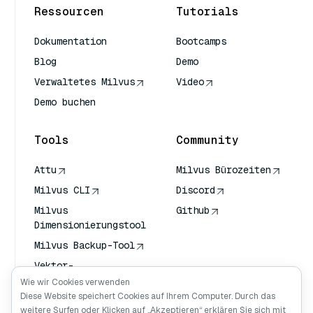
Ressourcen
Tutorials
Dokumentation
Bootcamps
Blog
Demo
Verwaltetes Milvus
Video
Demo buchen
Tools
Community
Attu
Milvus Bürozeiten
Milvus CLI
Discord
Milvus
Github
Dimensionierungstool
Milvus Backup-Tool
Vektor-
Transportdienst
Wie wir Cookies verwenden
(VTS)
Diese Website speichert Cookies auf Ihrem Computer. Durch das
weitere Surfen oder Klicken auf „Akzeptieren“ erklären Sie sich mit