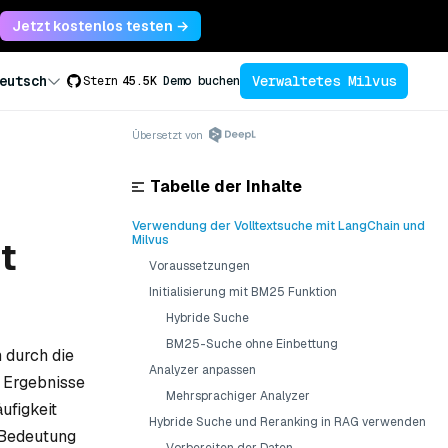
Jetzt kostenlos testen →
Verwaltetes Milvus
eutsch
Stern
45.5K
Demo buchen
Übersetzt von
Tabelle der Inhalte
Verwendung der Volltextsuche mit LangChain und
Milvus
t
Voraussetzungen
Initialisierung mit BM25 Funktion
Hybride Suche
BM25-Suche ohne Einbettung
 durch die
Analyzer anpassen
 Ergebnisse
Mehrsprachiger Analyzer
ufigkeit
Hybride Suche und Reranking in RAG verwenden
 Bedeutung