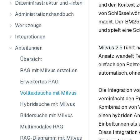
Dateninfrastruktur und -integration
und den Kontext z
von Schlüsselwört
Administrationshandbuch
macht. Der BM25-A
Werkzeuge
und spielt eine S
Integrationen
Milvus 2.5
führt n
Anleitungen
Ansatz wandelt Te
Übersicht
einfach den Rohte
RAG mit Milvus erstellen
automatisch, ohne
Erweitertes RAG
Die Integration v
Volltextsuche mit Milvus
vereinfacht den P
Hybridsuche mit Milvus
Kombination von V
Bildersuche mit Milvus
einen hybriden An
Einbettungen als 
Multimodales RAG
Diese Integration
RAG-Diagramm mit Milvus