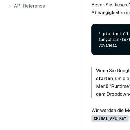
Bevor Sie dieses 
API Reference
Abhängigkeiten in
! pip install
langchain-tex
Wenn Sie Googl
starten
, um die
Menü "Runtime"
dem Dropdown-
Wir werden die M
OPENAI_API_KEY