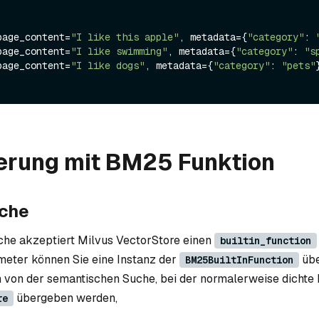
t(page_content=
"I like this apple"
, metadata={
"category"
: 
t(page_content=
"I like swimming"
, metadata={
"category"
: 
"s
t(page_content=
"I like dogs"
, metadata={
"category"
: 
"pets"
sierung mit BM25 Funktion
uche
uche akzeptiert Milvus VectorStore einen
builtin_function
meter können Sie eine Instanz der
übe
BM25BuiltInFunction
h von der semantischen Suche, bei der normalerweise dichte
übergeben werden,
re