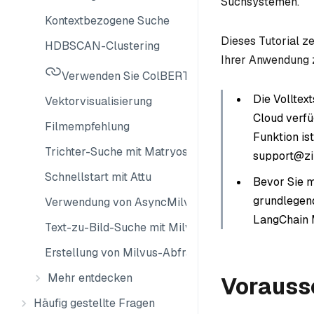
Suchsystemen.
Kontextbezogene Suche
Dieses Tutorial z
HDBSCAN-Clustering
Ihrer Anwendung 
Verwenden Sie ColBERT und ColPali mit Milvus
Die Volltext
Vektorvisualisierung
Cloud verfüg
Filmempfehlung
Funktion is
Trichter-Suche mit Matryoshka-Embeddings
support@zil
Schnellstart mit Attu
Bevor Sie mi
grundlegen
Verwendung von AsyncMilvusClient mit asyncio
LangChain M
Text-zu-Bild-Suche mit Milvus
Erstellung von Milvus-Abfragefilterausdrücken mi
Mehr entdecken
Vorauss
Häufig gestellte Fragen