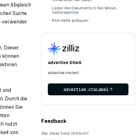
Vorbereiten der Daten
zisen Abgleich
Laden des Dokuments in den Milvus-
ischen Suche
Vektorspeicher
RAG-Kette aufbauen
he verwendet
. Dieser
e können
advertise.titleA
Vektoren
advertise.content
advertise.ctaLabel
t und
n. Durch die
können Sie
hten
Feedback
h nutzt.
keit von
War diese Seite hilfreich?