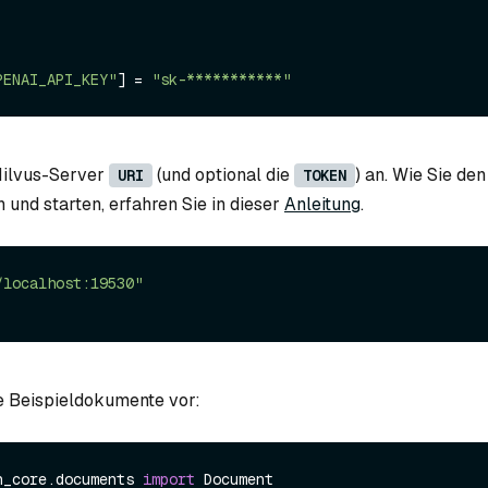
PENAI_API_KEY"
] = 
"sk-***********"
Milvus-Server
(und optional die
) an. Wie Sie de
URI
TOKEN
n und starten, erfahren Sie in dieser
Anleitung
.
/localhost:19530"
ge Beispieldokumente vor:
n_core.documents 
import
 Document
