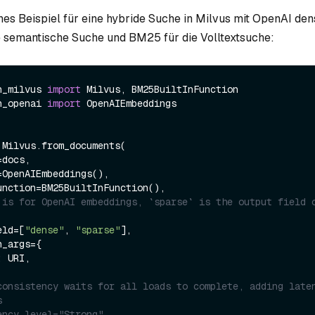
ches Beispiel für eine hybride Suche in Milvus mit OpenAI de
 semantische Suche und BM25 für die Volltextsuche:
n_milvus 
import
n_openai 
import
 OpenAIEmbeddings

Milvus.from_documents(

 is for OpenAI embeddings, `sparse` is the output field o
ield=[
"dense"
, 
"sparse"
],

: URI,

consistency waits for all loads to complete, adding laten
s
ency_level="Strong",