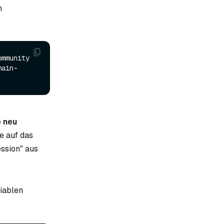
n
mmunity 
hain-
e neu
ie auf das
ssion" aus
iablen