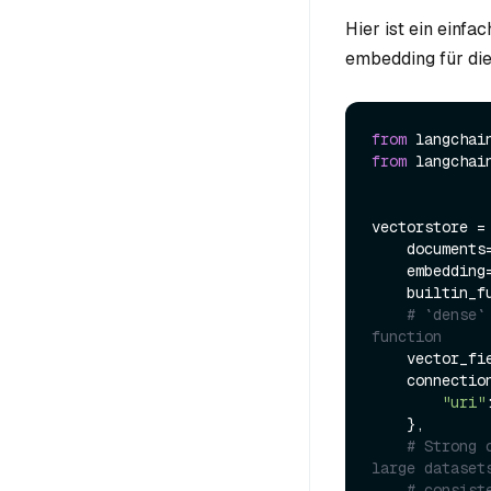
Hier ist ein einfa
embedding für die
from
 langchai
from
 langchai
vectorstore = 
    documents=docs,

    embedding=OpenAIEmbeddings(),

    builtin_function=BM25BuiltInFunction(),

# `dense`
function
    vector_f
    connection_args={

"uri"
    },

# Strong 
large dataset
# consist