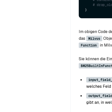
# drop_ol
Im obigen Code de
das
Obje
Milvus
in Milv
Function
Sie können die Ei
BM25BuiltInFunc
input_field
welches Feld 
output_fiel
gibt an, in w