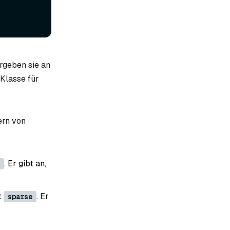
rgeben sie an
-Klasse für
ern von
. Er gibt an,
t
. Er
sparse