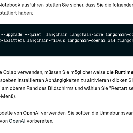
Notebook ausführen, stellen Sie sicher, dass Sie die folgende
stalliert haben:
 --upgrade --quiet  langchain langchain-core langchain-co
t-splitters langchain-milvus langchain-openai bs4 #langc
e Colab verwenden, müssen Sie möglicherweise
die Runtim
 soeben installierten Abhängigkeiten zu aktivieren (klicken S
 am oberen Rand des Bildschirms und wählen Sie "Restart se
Menü).
odelle von OpenAI verwenden. Sie sollten die Umgebungsvar
von
OpenAI
vorbereiten.