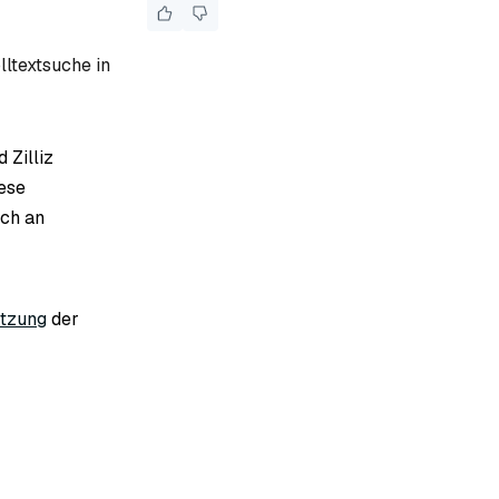
lltextsuche in
 Zilliz
iese
ich an
tzung
der