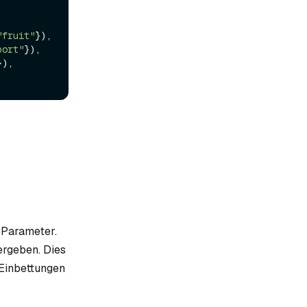
"fruit"
}),

port"
}),

}),

Parameter.
rgeben. Dies
 Einbettungen