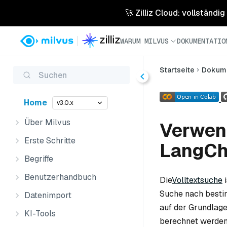
🚀 Zilliz Cloud: vollständig
WARUM MILVUS
DOKUMENTATIO
Startseite
Dokume
Suchen
Home
v3.0.x
Über Milvus
Verwend
Erste Schritte
LangCh
Begriffe
Benutzerhandbuch
Die
Volltextsuche
i
Suche nach bestim
Datenimport
auf der Grundlage
KI-Tools
berechnet werden.