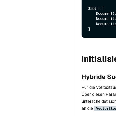
docs = [

    Documen
    Documen
    Documen
Initiali
Hybride S
Für die Volltexts
Über diesen Para
unterscheidet sic
an die
VectorSto