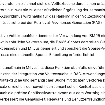
u verstehen, zeichnet sich die Volltextsuche durch einen prä
ern aus, was sie zu einer nützlichen Ergänzung der semant
lgorithmus wird häufig für das Ranking in der Volltextsuc
chlüsselrolle bei der Retrieval-Augmented Generation (RAG).
ative Volltextsuchfunktionen unter Verwendung von BM25 ein
xt in spärliche Vektoren um, die BM25-Scores darstellen. Si
xt eingeben und Milvus generiert und speichert die Sparse-
 dass eine manuelle Sparse-Einbettung erforderlich ist.
on LangChain in Milvus hat diese Funktion ebenfalls eingeführ
rozess der Integration von Volltextsuche in RAG-Anwendunge
olltextsuche und semantischer Suche mit dichten Vektoren 
satz erreichen, der sowohl den semantischen Kontext aus dic
auch die präzise Schlüsselwortrelevanz aus dem Wortabgleic
 verbessert die Genauigkeit, Relevanz und Benutzerfreundlich