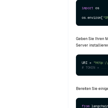
import
 os

os.environ[
"O
Geben Sie Ihren 
Server installiere
URI = 
"http:/
# TOKEN = ...
Bereiten Sie eini
from
 langchai