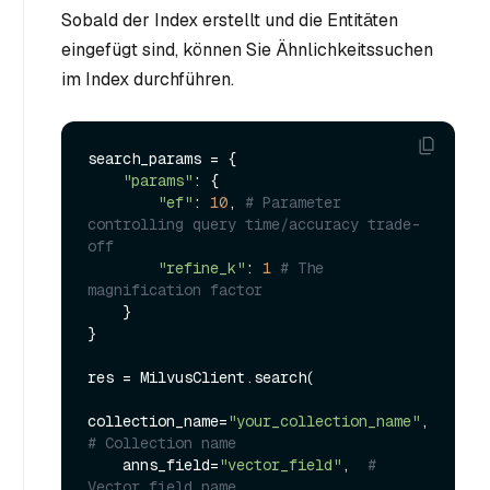
Sobald der Index erstellt und die Entitäten
eingefügt sind, können Sie Ähnlichkeitssuchen
im Index durchführen.
search_params = {

"params"
: {

"ef"
: 
10
, 
# Parameter 
controlling query time/accuracy trade-
off
"refine_k"
: 
1
# The 
magnification factor
    }

}

res = MilvusClient.search(

collection_name=
"your_collection_name"
, 
# Collection name
    anns_field=
"vector_field"
,  
# 
Vector field name