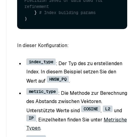
Precision level of data used for 
refinement
    } 
# Index building params
In dieser Konfiguration:
index_type
: Der Typ des zu erstellenden
Index. In diesem Beispiel setzen Sie den
HNSW_PQ
Wert auf
.
metric_type
: Die Methode zur Berechnung
des Abstands zwischen Vektoren.
COSINE
L2
Unterstützte Werte sind
,
und
IP
. Einzelheiten finden Sie unter
Metrische
Typen
.