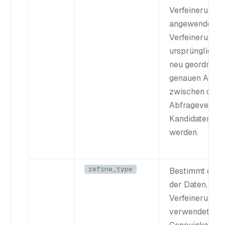
Verfeinerungss
angewendet wir
Verfeinerung w
ursprünglichen
neu geordnet, 
genauen Abst
zwischen dem
Abfragevektor
Kandidaten be
werden.
refine_type
Bestimmt die G
der Daten, die
Verfeinerungs
verwendet wer