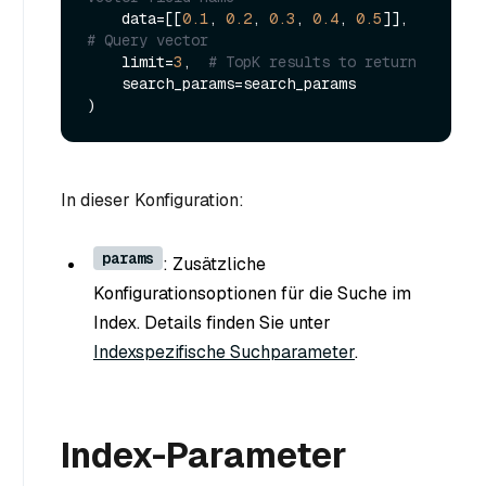
    data=[[
0.1
, 
0.2
, 
0.3
, 
0.4
, 
0.5
]],  
# Query vector
    limit=
3
,  
# TopK results to return
    search_params=search_params

In dieser Konfiguration:
params
: Zusätzliche
Konfigurationsoptionen für die Suche im
Index. Details finden Sie unter
Indexspezifische Suchparameter
.
Index-Parameter