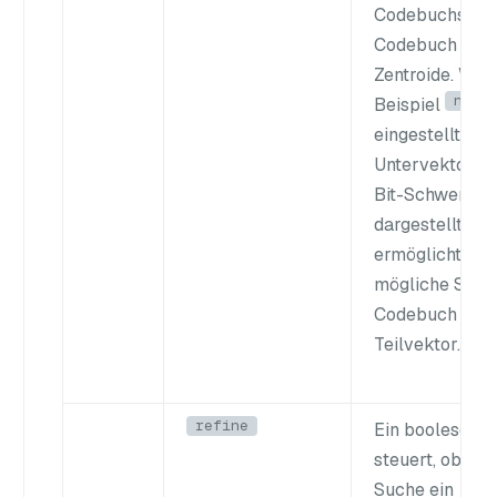
Codebuchs. Je
Codebuch enth
Zentroide. We
nbit
Beispiel
eingestellt ist,
Untervektor du
Bit-Schwerpun
dargestellt. Di
ermöglicht
28
(
mögliche Schw
Codebuch für 
Teilvektor.
refine
Ein boolesches
steuert, ob wä
Suche ein