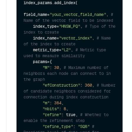
index_params.add_index(

field_name=
"your_vector_field_name"
, 
# 
Name of the vector field to be indexed
    index_type=
"HNSW_PQ"
, 
# Type of the 
index to create
    index_name=
"vector_index"
, 
# Name 
of the index to create
    metric_type=
"L2"
, 
# Metric type 
used to measure similarity
    params={

"M"
: 
30
, 
# Maximum number of 
neighbors each node can connect to in 
the graph
"efConstruction"
: 
360
, 
# Number 
of candidate neighbors considered for 
connection during index construction
"m"
: 
384
, 

"nbits"
: 
8
,

"refine"
: true, 
# Whether to 
enable the refinement step
"refine_type"
: 
"SQ8"
# 