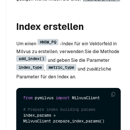
Index erstellen
HNSW_PQ
Um einen
-Index für ein Vektorfeld in
Milvus zu erstellen, verwenden Sie die Methode
add_index()
und geben Sie die Parameter
index_type
metric_type
,
und zusätzliche
Parameter für den Index an.
from
 pymilvus 
import
 MilvusClient

# Prepare index building params
index_params = 
MilvusClient.prepare_index_params()
