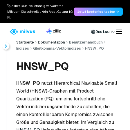
🚀 Zilliz Cloud: vollständig verwaltetes
Milvus - 10x schneller. Kein Ärger. Gebaut für
Jetzt kostenlos testen →
KI.
Deutsch
Startseite
Dokumentation
Benutzerhandbuch
Indizes
Gleitkomma-Vektorindizes
HNSW_PQ
HNSW_PQ
HNSW_PQ
nutzt Hierarchical Navigable Small
World (HNSW)-Graphen mit Product
Quantization (PQ), um eine fortschrittliche
Vektorindizierungsmethode zu schaffen, die
einen kontrollierbaren Kompromiss zwischen
Größe und Genauigkeit bietet. Im Vergleich zu