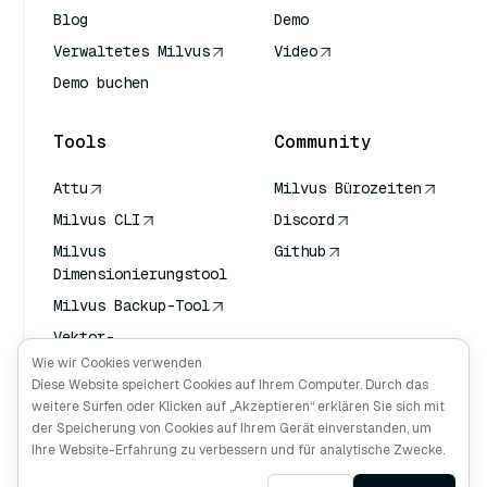
Blog
Demo
Verwaltetes Milvus
Video
Demo buchen
Tools
Community
Attu
Milvus Bürozeiten
Milvus CLI
Discord
Milvus
Github
Dimensionierungstool
Milvus Backup-Tool
Vektor-
Transportdienst
Wie wir Cookies verwenden
(VTS)
Diese Website speichert Cookies auf Ihrem Computer. Durch das
weitere Surfen oder Klicken auf „Akzeptieren“ erklären Sie sich mit
Deep Searcher
der Speicherung von Cookies auf Ihrem Gerät einverstanden, um
Claude Kontext
Ihre Website-Erfahrung zu verbessern und für analytische Zwecke.