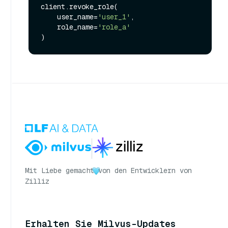
client.revoke_role(

    user_name=
'user_1'
,

    role_name=
'role_a'
Mit Liebe gemacht
von den Entwicklern von
Zilliz
Erhalten Sie Milvus-Updates