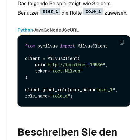
Das folgende Beispiel zeigt, wie Sie dem
user_1
role_a
Benutzer
die Rolle
zuweisen.
Python
Java
Go
NodeJS
cURL
from
 pymilvus 
import
 MilvusClient

client = MilvusClient(

    uri=
"http://localhost:19530"
,

    token=
"root:Milvus"
)

client.grant_role(user_name=
"user_1"
, 
role_name=
"role_a"
Beschreiben Sie den