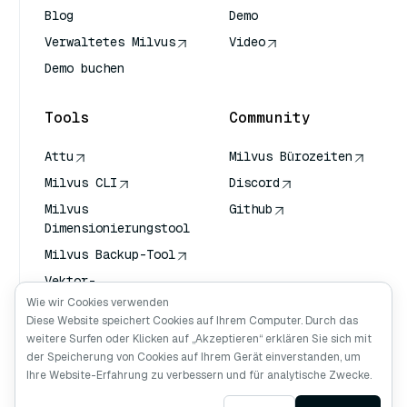
Blog
Demo
Verwaltetes Milvus
Video
Demo buchen
Tools
Community
Attu
Milvus Bürozeiten
Milvus CLI
Discord
Milvus
Github
Dimensionierungstool
Milvus Backup-Tool
Vektor-
Transportdienst
Wie wir Cookies verwenden
(VTS)
Diese Website speichert Cookies auf Ihrem Computer. Durch das
weitere Surfen oder Klicken auf „Akzeptieren“ erklären Sie sich mit
Deep Searcher
der Speicherung von Cookies auf Ihrem Gerät einverstanden, um
Claude Kontext
Ihre Website-Erfahrung zu verbessern und für analytische Zwecke.