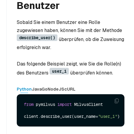
Benutzer
Sobald Sie einem Benutzer eine Rolle
zugewiesen haben, können Sie mit der Methode
describe_user()
überprüfen, ob die Zuweisung
erfolgreich war.
Das folgende Beispiel zeigt, wie Sie die Rolle(n)
user_1
des Benutzers
überprüfen können.
Python
Java
Go
NodeJS
cURL
from
 pymilvus 
import
 MilvusClient

client.describe_user(user_name=
"user_1"