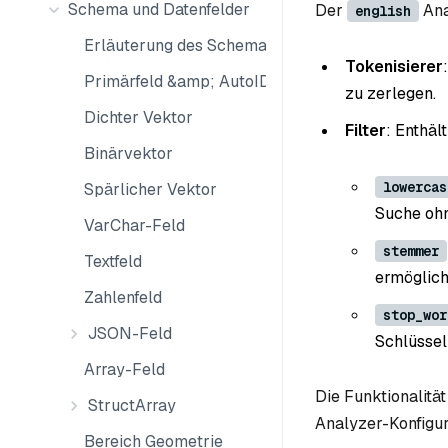
Schema und Datenfelder
Der
Ana
english
Erläuterung des Schemas
Tokenisierer
Primärfeld &amp; AutoID
zu zerlegen.
Dichter Vektor
Filter
: Enthäl
Binärvektor
lowercas
Spärlicher Vektor
Suche ohn
VarChar-Feld
stemmer
Textfeld
ermögliche
Zahlenfeld
stop_wor
JSON-Feld
Schlüssel
Array-Feld
Die Funktionalitä
StructArray
Analyzer-Konfigur
Bereich Geometrie