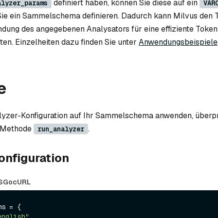
definiert haben, können Sie diese auf ein
alyzer_params
VAR
ie ein Sammelschema definieren. Dadurch kann Milvus den T
dung des angegebenen Analysators für eine effiziente Token
ten. Einzelheiten dazu finden Sie unter
Anwendungsbeispiele
e
alyzer-Konfiguration auf Ihr Sammelschema anwenden, überpr
r Methode
.
run_analyzer
onfiguration
S
Go
cURL
s = {

english"
,
