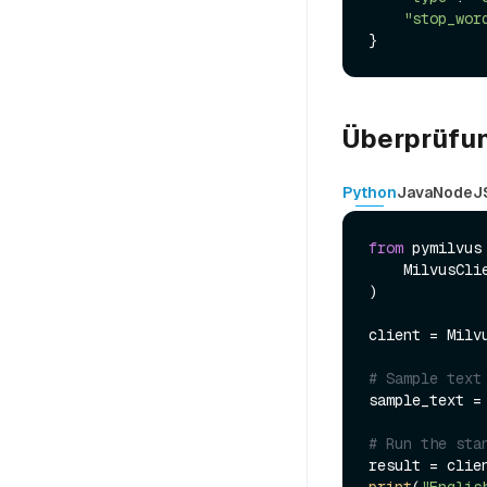
"stop_wor
Überprüfu
Python
Java
NodeJ
from
 pymilvus
    MilvusClient,

)

client = Milv
# Sample text
sample_text =
# Run the sta
print
(
"Englis