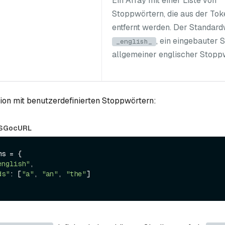
Ein Array mit einer Liste von
Stoppwörtern, die aus der Tok
entfernt werden. Der Standardw
, ein eingebauter 
_english_
allgemeiner englischer Stopp
tion mit benutzerdefinierten Stoppwörtern:
S
Go
cURL
s = {

english"
,

ds"
: [
"a"
, 
"an"
, 
"the"
]
