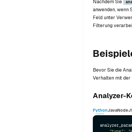
Nachdem Sie
an
anwenden, wenn S
Feld unter Verwen
Filterung verarbei
Beispiel
Bevor Sie die An
Verhalten mit de
Analyzer-K
Python
Java
NodeJ
analyzer_param
"type"
: 
"