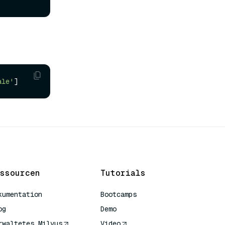
ale'
ssourcen
Tutorials
kumentation
Bootcamps
og
Demo
rwaltetes Milvus
Video