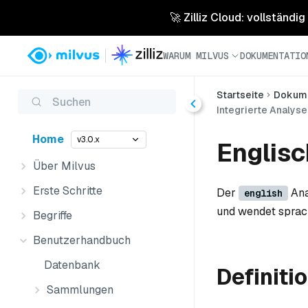
🚀 Zilliz Cloud: vollständig
WARUM MILVUS
DOKUMENTATIO
Startseite
Dokume
Suchen
Integrierte Analys
Home
v3.0.x
Englisc
Über Milvus
Erste Schritte
Der
Ana
english
und wendet sprach
Begriffe
Benutzerhandbuch
Datenbank
Definiti
Sammlungen