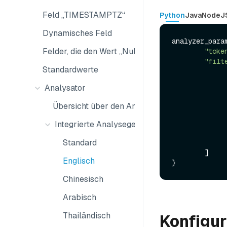
Feld „TIMESTAMPTZ“
Python
Java
NodeJ
Dynamisches Feld
analyzer_param
Felder, die den Wert „Null“ annehmen können
"toke
"filt
Standardwerte
               
Analysator
Übersicht über den Analysator
                }
Integrierte Analysegeräte
Standard
               
        ]

Englisch
Chinesisch
Arabisch
Thailändisch
Konfigur