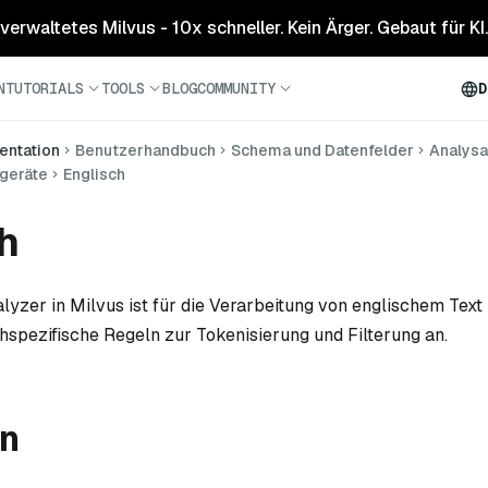
 verwaltetes Milvus - 10x schneller. Kein Ärger. Gebaut für KI.
N
TUTORIALS
TOOLS
BLOG
COMMUNITY
D
ntation
Benutzerhandbuch
Schema und Datenfelder
Analysa
egeräte
Englisch
h
lyzer in Milvus ist für die Verarbeitung von englischem Text 
spezifische Regeln zur Tokenisierung und Filterung an.
on