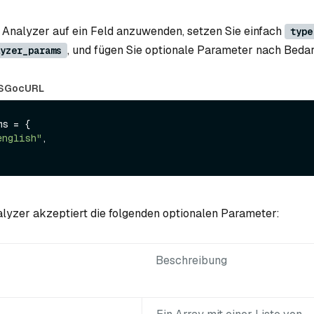
Analyzer auf ein Feld anzuwenden, setzen Sie einfach
type
, und fügen Sie optionale Parameter nach Bedar
yzer_params
 Anwendungsfall
S
Go
cURL
s = {

english"
,

lyzer akzeptiert die folgenden optionalen Parameter:
Beschreibung