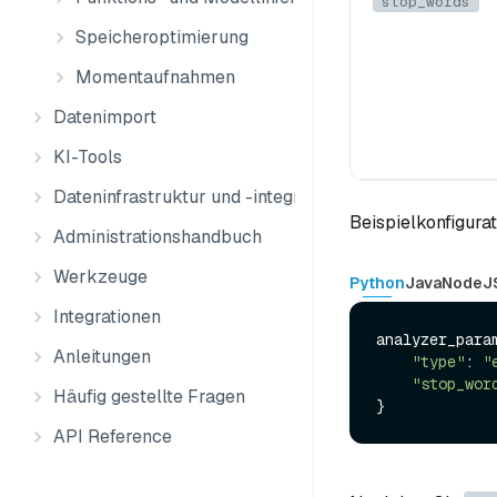
stop_words
Speicheroptimierung
Momentaufnahmen
Datenimport
KI-Tools
Dateninfrastruktur und -integration
Beispielkonfigura
Administrationshandbuch
Werkzeuge
Python
Java
NodeJ
Integrationen
analyzer_param
Anleitungen
"type"
: 
"
"stop_wor
Häufig gestellte Fragen
API Reference