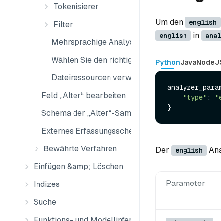
Tokenisierer
Um den
english
Filter
in
english
anal
Mehrsprachige Analysatoren
Wählen Sie den richtigen Analysator für Ihren
Python
Java
NodeJ
Dateiressourcen verwalten
analyzer_param
Feld „Alter“ bearbeiten
"type"
: 
"
Schema der „Alter“-Sammlung ändern
Externes Erfassungsschema ändern
Bewährte Verfahren
Der
Ana
english
Einfügen &amp; Löschen
Parameter
Indizes
Suche
Funktions- und Modellinferenz