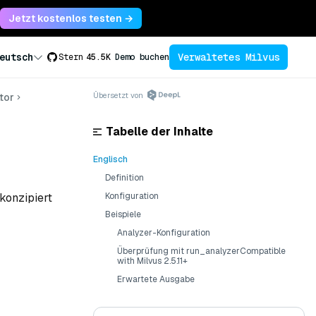
Jetzt kostenlos testen →
Verwaltetes Milvus
eutsch
Stern
45.5K
Demo buchen
Übersetzt von
tor
Tabelle der Inhalte
Englisch
Definition
konzipiert
Konfiguration
Beispiele
Analyzer-Konfiguration
Überprüfung mit run_analyzerCompatible
with Milvus 2.5.11+
Erwartete Ausgabe