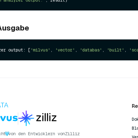
 Ausgabe
zer output: [
'milvus'
, 
'vector'
, 
'databas'
, 
'built'
, 
'sc
Re
Do
Bl
cht
von den Entwicklern von
Zilliz
Ve