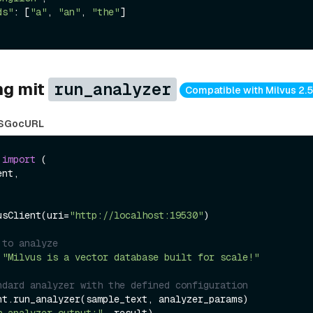
ds"
: [
"a"
, 
"an"
, 
"the"
]

ng mit
run_analyzer
Compatible with Milvus 2.5
S
Go
cURL
 
import
 (

usClient(uri=
"http://localhost:19530"
)

 to analyze
 
"Milvus is a vector database built for scale!"
ndard analyzer with the defined configuration
h analyzer output:"