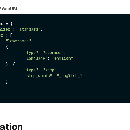
S
Go
cURL
s = {

nizer"
: 
"standard"
,

er"
: [

"lowercase"
,

 {

"type"
: 
"stemmer"
,

"language"
: 
"english"
, {

"type"
: 
"stop"
,

"stop_words"
: 
"_english_"
 }

ation