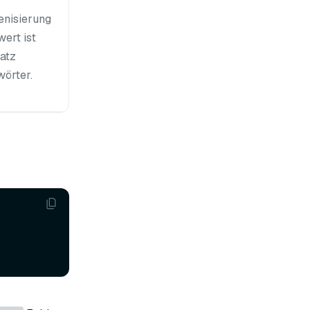
enisierung
ert ist
Satz
wörter.