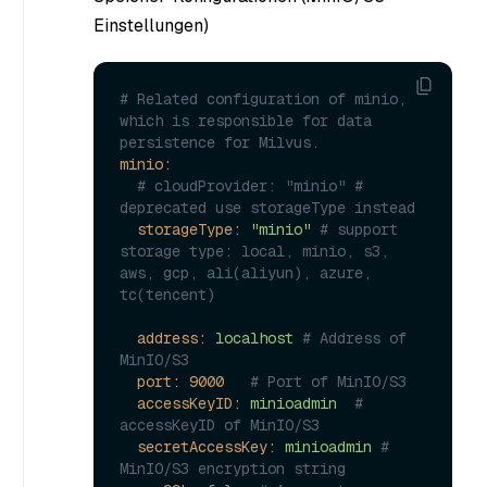
Einstellungen)
# Related configuration of minio, 
which is responsible for data 
persistence for Milvus.
minio:
# cloudProvider: "minio" # 
deprecated use storageType instead
storageType:
"minio"
# support 
storage type: local, minio, s3, 
aws, gcp, ali(aliyun), azure, 
tc(tencent)
address:
localhost
# Address of 
MinIO/S3
port:
9000
# Port of MinIO/S3
accessKeyID:
minioadmin
# 
accessKeyID of MinIO/S3
secretAccessKey:
minioadmin
# 
MinIO/S3 encryption string