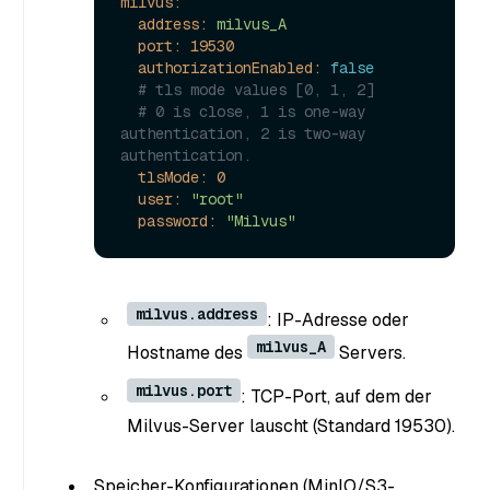
milvus:
address:
milvus_A
port:
19530
authorizationEnabled:
false
# tls mode values [0, 1, 2]
# 0 is close, 1 is one-way 
authentication, 2 is two-way 
authentication.
tlsMode:
0
user:
"root"
password:
"Milvus"
milvus.address
: IP-Adresse oder
milvus_A
Hostname des
Servers.
milvus.port
: TCP-Port, auf dem der
Milvus-Server lauscht (Standard 19530).
Speicher-Konfigurationen (MinIO/S3-