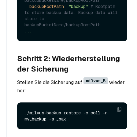
backupBucketName/backupRootPath
backupRootPath:
"backup"
# Rootpath 
to store backup data. Backup data will 
store to 
backupBucketName/backupRootPath
...
Schritt 2: Wiederherstellung
der Sicherung
milvus_B
Stellen Sie die Sicherung auf
wieder
her:
./milvus-backup restore -c coll -n 