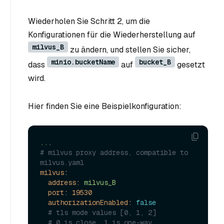
Wiederholen Sie Schritt 2, um die
Konfigurationen für die Wiederherstellung auf
milvus_B
zu ändern, und stellen Sie sicher,
minio.bucketName
bucket_B
dass
auf
gesetzt
wird.
Hier finden Sie eine Beispielkonfiguration:
...
# milvus proxy address, compatible to 
milvus.yaml
milvus:
address:
milvus_B
port:
19530
authorizationEnabled:
false
# tls mode values [0, 1, 2]
# 0 is close, 1 is one-way 