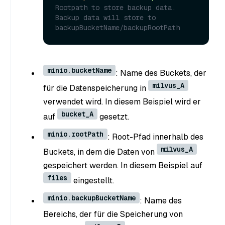
Rootpath to store backup data. 
Backup data will store to 
backupBucketName/backupRootPath
minio.bucketName
: Name des Buckets, der
milvus_A
für die Datenspeicherung in
verwendet wird. In diesem Beispiel wird er
bucket_A
auf
gesetzt.
minio.rootPath
: Root-Pfad innerhalb des
milvus_A
Buckets, in dem die Daten von
gespeichert werden. In diesem Beispiel auf
files
eingestellt.
minio.backupBucketName
: Name des
Bereichs, der für die Speicherung von