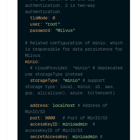
authentication, 2 is two-way 
authentication.
tlsMode:
0
user:
"root"
password:
"Milvus"
# Related configuration of minio, which 
is responsible for data persistence for 
Milvus.
minio:
# cloudProvider: "minio" # deprecated 
use storageType instead
storageType:
"minio"
# support 
storage type: local, minio, s3, aws, 
gcp, ali(aliyun), azure, tc(tencent)
address:
localhost
# Address of 
MinIO/S3
port:
9000
# Port of MinIO/S3
accessKeyID:
minioadmin
# 
accessKeyID of MinIO/S3
secretAccessKey:
minioadmin
# 