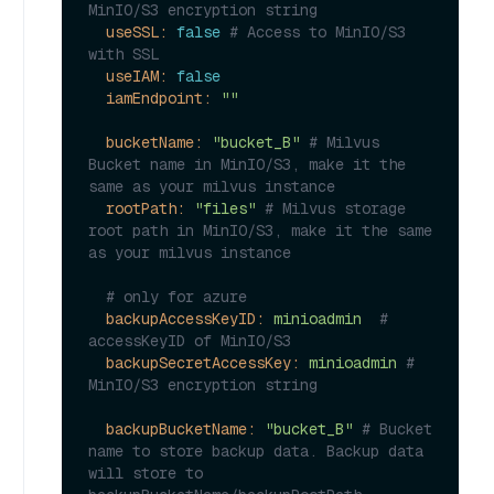
MinIO/S3 encryption string
useSSL:
false
# Access to MinIO/S3 
with SSL
useIAM:
false
iamEndpoint:
""
bucketName:
"bucket_B"
# Milvus 
Bucket name in MinIO/S3, make it the 
same as your milvus instance
rootPath:
"files"
# Milvus storage 
root path in MinIO/S3, make it the same 
as your milvus instance
# only for azure
backupAccessKeyID:
minioadmin
# 
accessKeyID of MinIO/S3
backupSecretAccessKey:
minioadmin
# 
MinIO/S3 encryption string
backupBucketName:
"bucket_B"
# Bucket 
name to store backup data. Backup data 
will store to 