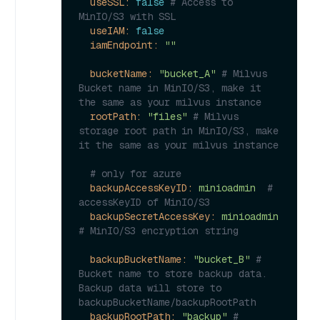
useSSL:
false
# Access to 
MinIO/S3 with SSL
useIAM:
false
iamEndpoint:
""
bucketName:
"bucket_A"
# Milvus 
Bucket name in MinIO/S3, make it 
the same as your milvus instance
rootPath:
"files"
# Milvus 
storage root path in MinIO/S3, make 
it the same as your milvus instance
# only for azure
backupAccessKeyID:
minioadmin
# 
accessKeyID of MinIO/S3
backupSecretAccessKey:
minioadmin
# MinIO/S3 encryption string
backupBucketName:
"bucket_B"
# 
Bucket name to store backup data. 
Backup data will store to 
backupBucketName/backupRootPath
backupRootPath:
"backup"
# 