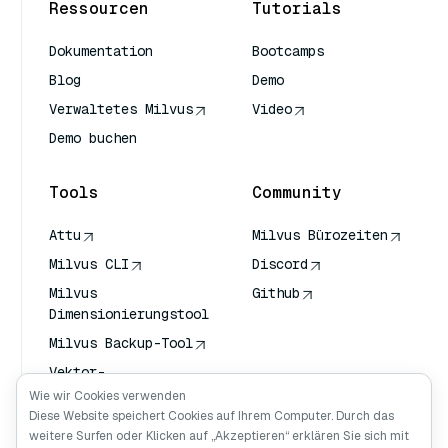
Ressourcen
Tutorials
Dokumentation
Bootcamps
Blog
Demo
Verwaltetes Milvus
Video
Demo buchen
Tools
Community
Attu
Milvus Bürozeiten
Milvus CLI
Discord
Milvus
Github
Dimensionierungstool
Milvus Backup-Tool
Vektor-
Transportdienst
Wie wir Cookies verwenden
(VTS)
Diese Website speichert Cookies auf Ihrem Computer. Durch das
weitere Surfen oder Klicken auf „Akzeptieren“ erklären Sie sich mit
Deep Searcher