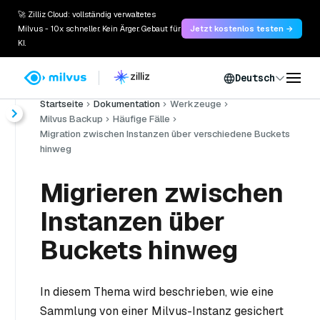
🚀 Zilliz Cloud: vollständig verwaltetes
Milvus - 10x schneller. Kein Ärger. Gebaut für
Jetzt kostenlos testen →
KI.
Deutsch
Startseite
Dokumentation
Werkzeuge
Milvus Backup
Häufige Fälle
Migration zwischen Instanzen über verschiedene Buckets
hinweg
Migrieren zwischen
Instanzen über
Buckets hinweg
In diesem Thema wird beschrieben, wie eine
Sammlung von einer Milvus-Instanz gesichert