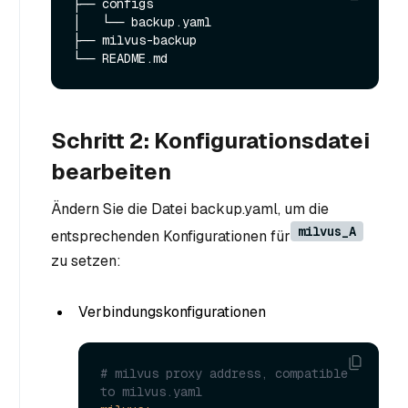
├── configs

│   └── backup.yaml

├── milvus-backup

Schritt 2: Konfigurationsdatei
bearbeiten
Ändern Sie die Datei backup.yaml, um die
milvus_A
entsprechenden Konfigurationen für
zu setzen:
Verbindungskonfigurationen
# milvus proxy address, compatible 
to milvus.yaml