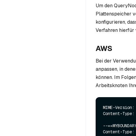
Um den QueryNode
Plattenspeicher 
konfigurieren, da
Verfahren hierfür 
AWS
Bei der Verwendu
anpassen, in dene
können. Im Folgen
Arbeitsknoten Ih
MIME-Version: 
Content-Type:
--==MYBOUNDARY
Content-Type: