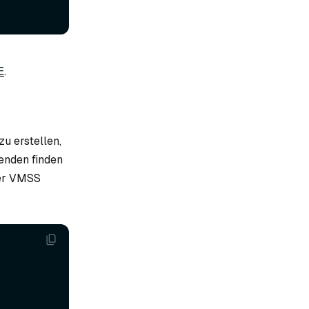
E
.
u erstellen,
enden finden
der VMSS