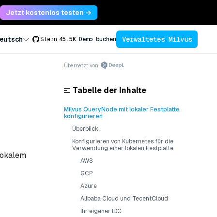
Jetzt kostenlos testen →
Verwaltetes Milvus
eutsch
Stern
45.5K
Demo buchen
Übersetzt von
Tabelle der Inhalte
Milvus QueryNode mit lokaler Festplatte
konfigurieren
Überblick
Konfigurieren von Kubernetes für die
Verwendung einer lokalen Festplatte
lokalem
AWS
GCP
Azure
Alibaba Cloud und TecentCloud
Ihr eigener IDC