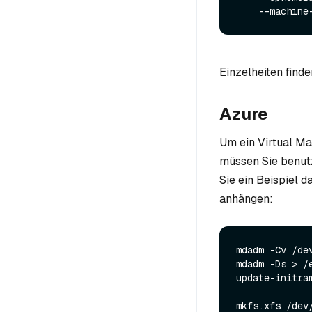
    --machin
Einzelheiten finde
Azure
Um ein Virtual Ma
müssen Sie benutz
Sie ein Beispiel 
anhängen:
mdadm -Cv /de
mdadm -Ds > /e
update-initram