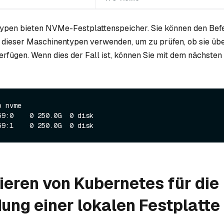
ypen bieten NVMe-Festplattenspeicher. Sie können den Bef
n dieser Maschinentypen verwenden, um zu prüfen, ob sie ü
erfügen. Wenn dies der Fall ist, können Sie mit dem nächsten 
 nvme

59:0    0 250.0G  0 disk 

ieren von Kubernetes für die
ng einer lokalen Festplatte