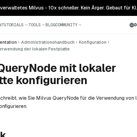
 verwaltetes Milvus - 10x schneller. Kein Ärger. Gebaut für KI.
N
TUTORIALS
TOOLS
BLOG
COMMUNITY
D
ntation
Administrationshandbuch
Konfiguration
rwendung der lokalen Festplatte
QueryNode mit lokaler
tte konfigurieren
schreibt, wie Sie Milvus QueryNode für die Verwendung von 
onfigurieren.
ck