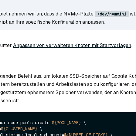
piel nehmen wir an, dass die NVMe-Platte
ist
/dev/nvme1n1
ipt an Ihre spezifische Konfiguration anpassen.
 unter
Anpassen von verwalteten Knoten mit Startvorlagen
.
olgenden Befehl aus, um lokalen SSD-Speicher auf Google Ku
tern bereitzustellen und Arbeitslasten so zu konfigurieren, d
gestütztem ephemerem Speicher verwenden, der an Knoten 
ssen ist:
ner node-pools create 
${POOL_NAME}
 \

=
${CLUSTER_NAME}
 \

meral-storage-local-ssd count=
${NUMBER_OF_DISKS}
 \
