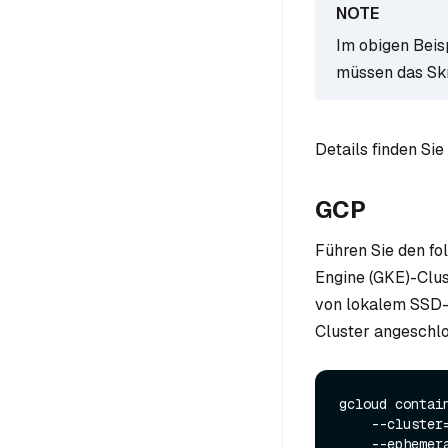
Im obigen Beis
müssen das Skr
Details finden Sie
GCP
Führen Sie den f
Engine (GKE)-Clus
von lokalem SSD-
Cluster angeschlo
gcloud contai
    --cluster
    --ephe