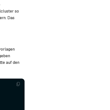
-
cluster so
ern. Das
vorlagen
ngeben
tte auf den