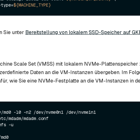
e-type=
${MACHINE_TYPE}
n Sie unter
Bereitstellung von lokalem SSD-Speicher auf GK
chine Scale Set (VMSS) mit lokalem NVMe-Plattenspeicher z
erdefinierte Daten an die VM-Instanzen übergeben. Im Folg
dafür, wie Sie eine NVMe-Festplatte an die VM-Instanzen in 
v/md0 -l0 -n2 /dev/nvme0n1 /dev/nvme1n1

tc/mdadm/mdadm.conf 

fs -u
