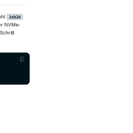
ehl
lsblk
ber NVMe-
Schritt