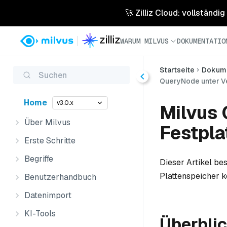
🚀 Zilliz Cloud: vollständig
WARUM MILVUS
DOKUMENTATIO
Startseite
Dokume
Suchen
QueryNode unter Ve
Home
v3.0.x
Milvus 
Über Milvus
Festpla
Erste Schritte
Begriffe
Dieser Artikel be
Plattenspeicher k
Benutzerhandbuch
Datenimport
KI-Tools
Überbli