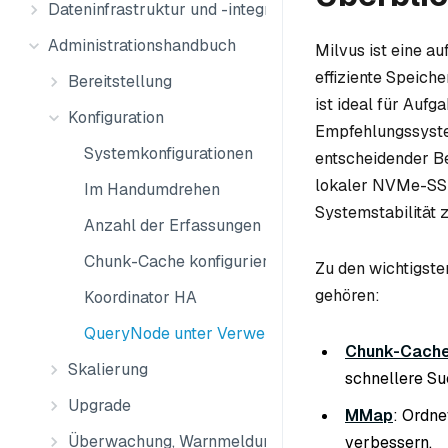
Dateninfrastruktur und -integration
Administrationshandbuch
Milvus ist eine au
effiziente Speich
Bereitstellung
ist ideal für Auf
Konfiguration
Empfehlungssystem
Systemkonfigurationen
entscheidender Be
lokaler NVMe-SSD
Im Handumdrehen
Systemstabilität z
Anzahl der Erfassungen begrenzen
Chunk-Cache konfigurieren
Zu den wichtigste
gehören:
Koordinator HA
QueryNode unter Verwendung der lokalen Festpl
Chunk-Cach
Skalierung
schnellere Su
Upgrade
MMap
: Ordne
Überwachung, Warnmeldungen und Protokolle
verbessern.