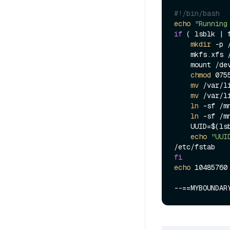
#!/bin/bash
echo
"Running
if
 ( lsblk | 
mkdir
 -p 
    mkfs.xfs /dev/nvme1n1

    mount /dev/nvme1n1 /mnt/data

chmod
 075
mv
 /var/l
mv
 /var/l
ln
 -sf /m
ln
 -sf /m
    UUID=$
echo
"UUI
fi
echo
 10485760