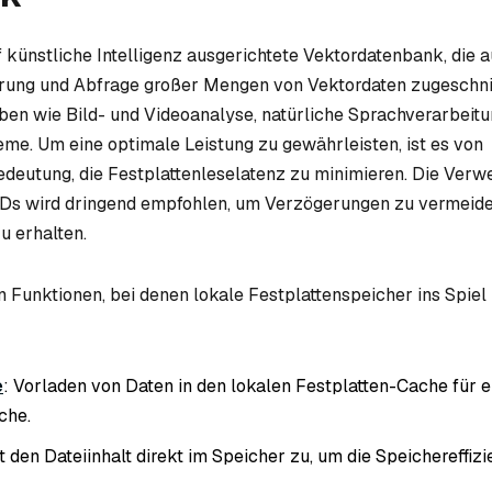
f künstliche Intelligenz ausgerichtete Vektordatenbank, die a
erung und Abfrage großer Mengen von Vektordaten zugeschnitt
gaben wie Bild- und Videoanalyse, natürliche Sprachverarbeit
e. Um eine optimale Leistung zu gewährleisten, ist es von
deutung, die Festplattenleselatenz zu minimieren. Die Ver
s wird dringend empfohlen, um Verzögerungen zu vermeide
u erhalten.
n Funktionen, bei denen lokale Festplattenspeicher ins Spie
atte
e
: Vorladen von Daten in den lokalen Festplatten-Cache für e
che.
t den Dateiinhalt direkt im Speicher zu, um die Speichereffiz