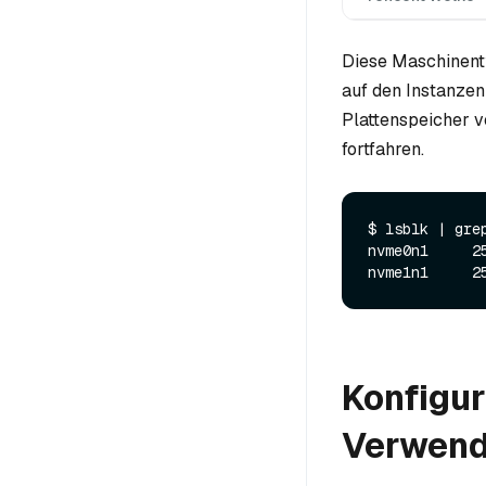
Diese Maschinent
auf den Instanze
Plattenspeicher v
fortfahren.
$ lsblk | grep
nvme0n1     2
Konfigur
Verwendu