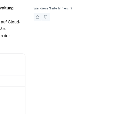
waltung.
War diese Seite hilfreich?
auf Cloud-
VMe-
en der