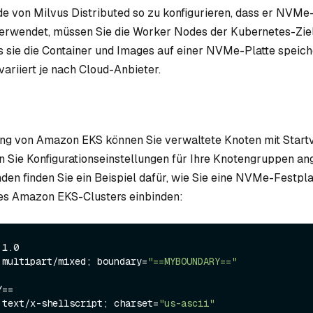
 von Milvus Distributed so zu konfigurieren, dass er NVMe
verwendet, müssen Sie die Worker Nodes der Kubernetes-Ziel
ss sie die Container und Images auf einer NVMe-Platte speich
variiert je nach Cloud-Anbieter.
ng von Amazon EKS können Sie verwaltete Knoten mit Start
n Sie Konfigurationseinstellungen für Ihre Knotengruppen a
den finden Sie ein Beispiel dafür, wie Sie eine NVMe-Festpla
res Amazon EKS-Clusters einbinden:
1.0

 multipart/mixed; boundary=
"==MYBOUNDARY=="
==

 text/x-shellscript; charset=
"us-ascii"