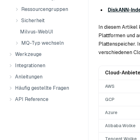
Ressourcengruppen
DiskANN-Ind
Sicherheit
In diesem Artikel
Milvus-WebUI
Plattformen und 
MQ-Typ wechseln
Plattenspeicher. 
verschiedenen Clo
Werkzeuge
Integrationen
Cloud-Anbiet
Anleitungen
AWS
Häufig gestellte Fragen
API Reference
GCP
Azure
Alibaba Wolke
Tencent Wolke