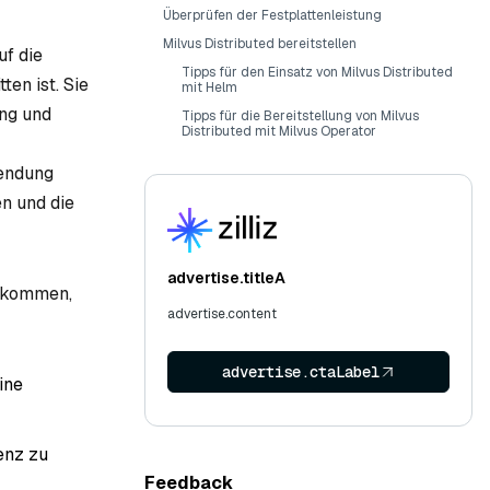
Überprüfen der Festplattenleistung
Milvus Distributed bereitstellen
uf die
Tipps für den Einsatz von Milvus Distributed
en ist. Sie
mit Helm
ung und
Tipps für die Bereitstellung von Milvus
Distributed mit Milvus Operator
wendung
n und die
advertise.titleA
l kommen,
advertise.content
advertise.ctaLabel
ine
ienz zu
Feedback