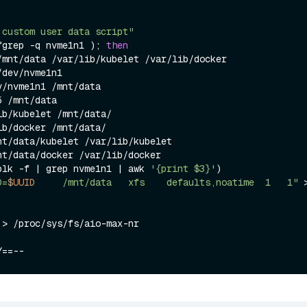
 custom user data script"
fgrep -q nvme1n1 ); 
then
/mnt/data /var/lib/kubelet /var/lib/docker

5 /mnt/data

ib/kubelet /mnt/data/

ib/docker /mnt/data/

nt/data/kubelet /var/lib/kubelet

nt/data/docker /var/lib/docker

(lsblk -f | grep nvme1n1 | awk 
'{print $3}'
)

D=
$UUID
     /mnt/data   xfs    defaults,noatime  1   1"
 >
 > /proc/sys/fs/aio-max-nr
