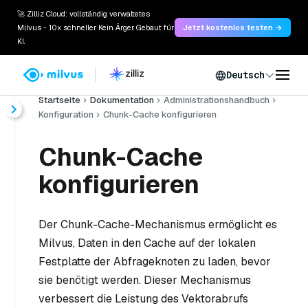
🚀 Zilliz Cloud: vollständig verwaltetes
Milvus - 10x schneller. Kein Ärger. Gebaut für
Jetzt kostenlos testen →
KI.
Deutsch
Startseite
Dokumentation
Administrationshandbuch
Konfiguration
Chunk-Cache konfigurieren
Chunk-Cache
konfigurieren
Der Chunk-Cache-Mechanismus ermöglicht es
Milvus, Daten in den Cache auf der lokalen
Festplatte der Abfrageknoten zu laden, bevor
sie benötigt werden. Dieser Mechanismus
verbessert die Leistung des Vektorabrufs