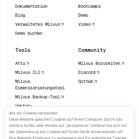
Dokumentation
Bootcamps
Blog
Demo
Verwaltetes Milvus
Video
Demo buchen
Tools
Community
Attu
Milvus Bürozeiten
Milvus CLI
Discord
Milvus
Github
Dimensionierungstool
Milvus Backup-Tool
Vektor-
Transportdienst
Wie wir Cookies verwenden
(VTS)
Diese Website speichert Cookies auf Ihrem Computer. Durch das
weitere Surfen oder Klicken auf „Akzeptieren“ erklären Sie sich mit
Deep Searcher
der Speicherung von Cookies auf Ihrem Gerät einverstanden, um
Claude Kontext
Ihre Website-Erfahrung zu verbessern und für analytische Zwecke.