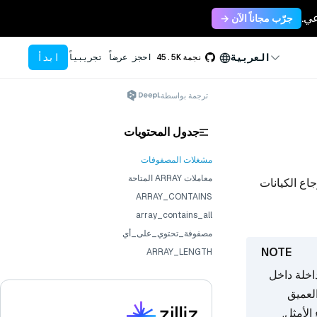
جرّب مجاناً الآن →
ابدأ
العربية
نجمة
45.5K
احجز عرضاً تجريبياً
ترجمة بواسطة
جدول المحتويات
مشغلات المصفوفات
معاملات ARRAY المتاحة
ع الكيانات
ARRAY_CONTAINS
array_contains_all
مصفوفة_تحتوي_على_أي
ARRAY_LENGTH
اخلة داخل
جنب التداخل العميق
الأمثل.