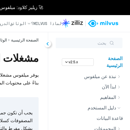
🚀 زيليز كلاود: ميلفوس مُدار بالكامل - أسرع 0
لماذا MILVUS؟
الوثائق
الدرو
الصفحة الرئيسية
الوثا
بحث
مشغلات ا
الصفحة
v2.5.x
الرئيسية
يوفر ميلفوس مشغلات
نبذة عن ميلفوس
بناءً على محتويات ا
ابدأ الآن
المفاهيم
دليل المستخدم
يجب أن تكون جميع
قاعدة البيانات
بشكل مفرط والتأكد
المجموعات