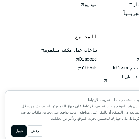
فيديو
جريبياً
المجتمع
ساعات عمل مكتب ميلفوس
Discord
Milvus
Github
تياطي لـ
جهات (VTS)
ف نستخدم ملفات تعريف الارتباط
زن هذا الموقع ملفات تعريف الارتباط على جهاز الكمبيوتر الخاص بك. من خلال
لود
متابعة في التصفح أو بالنقر على ‘موافقة’، فإنك توافق على تخزين ملفات تعريف
ارتباط على جهازك لتحسين تجربة الموقع ولأغراض تحليلية.
رفض
قبول