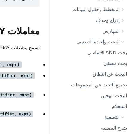
المخطط وحقول البيانات
إدراج وحذف
معاملات ARRAY المتاحة
الفهارس
البحث وإعادة التصنيف
تسمح مشغلات ARRAY بالاستعلام الدقيق لحقول المصفوفات في ميلفوس. هذه المعاملات هي:
بحث ANN الأساسي
بحث مصفى
r, expr)
البحث عن النطاق
ntifier, expr)
تجميع البحث عن المجموعات
ntifier, expr)
البحث الهجين
استعلام
tifier, expr)
التصفية
شرح التصفية