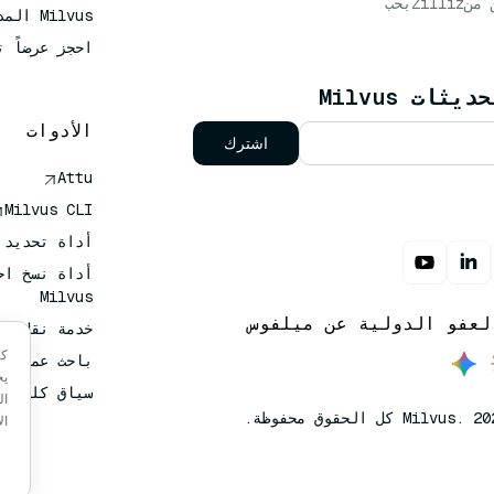
 من
Zilliz
بحب
Milvus المدار
احجز عرضاً ت
ات Milvus
الأدوات
اشترك
Attu
Milvus CLI
أداة تحديد حجم 
أداة نسخ اح
Milvus
لعفو الدولية عن ميلفوس
خدمة نقل المت
كي
باحث عميق
يخ
سياق كلود ك
ال
ال