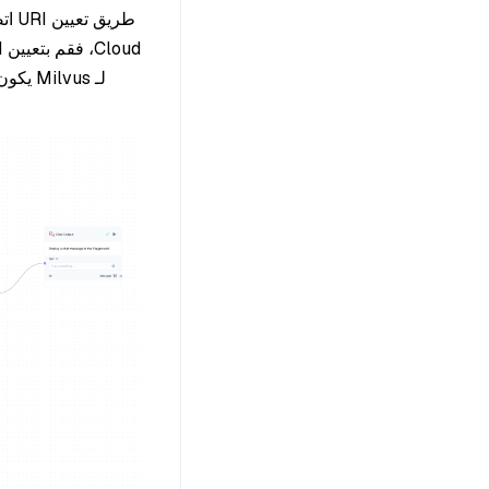
لـ Milvus يكون ذلك متسلسلًا "