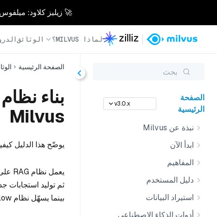
🚀 زيليز كلاود: ميلفوس مُدار بالكامل - أسرع 0
لماذا MILVUS؟
الوثائق
الدرو
الصفحة الرئيسية
الوثا
بحث
الصفحة
v3.0.x
الرئيسية
Milvus
نبذة عن Milvus
يوضّح هذا الدليل كيف
ابدأ الآن
المفاهيم
يعمل 
دليل المستخدم
استيراد البيانات
بينما يسهّل نظام Langflow دمج الاسترجاع والتوليد في سير عمل مرئي.
أدوات الذكاء الاصطناعي