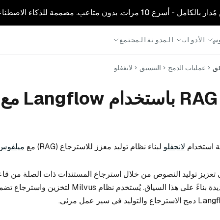
1 مرات. بدون متاعب. مصممة للذكاء الاصطناعي.
س
الأدوات
المدونة
المجتمع
ئق
عمليات الدمج
التنسيق
لانغفلو
بناء نظام RAG باستخدام Langflow مع
ية استخدام
لانجفلو
لبناء نظام توليد معزز للاسترجاع (RAG) مع
ميلفوس
نظام RAG على تعزيز توليد النصوص من خلال استرجاع المستندات ذات الصلة من قا
ثم توليد استجابات جديدة بناءً على هذا السياق. يُستخدم نظام 