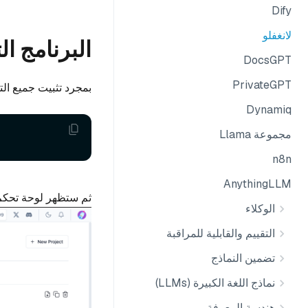
Dify
لانغفلو
البرنامج ال
DocsGPT
PrivateGPT
بمجرد تثبيت جميع التبعيات، ابدأ تش
Dynamiq
مجموعة Llama
n8n
AnythingLLM
ثم ستظهر لوحة تحكم 
الوكلاء
التقييم والقابلية للمراقبة
تضمين النماذج
نماذج اللغة الكبيرة (LLMs)
هندسة المعرفة