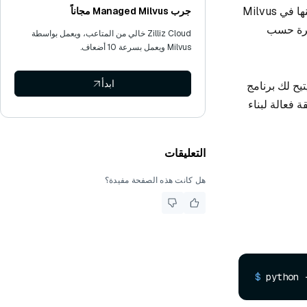
يمكّن لانجفلو من إنشاء خطوط أنابيب RAG بسهولة، حيث يتم تضمين أجزاء من النص وتخزينها في Milvus
جرب Managed Milvus مجاناً
نيرة حسب
Zilliz Cloud خالي من المتاعب، ويعمل بواسطة
Milvus ويعمل بسرعة 10 أضعاف.
ابدأ
 يتيح لك برنامج
قة فعالة لبناء
التعليقات
هل كانت هذه الصفحة مفيدة؟
$ 
python 