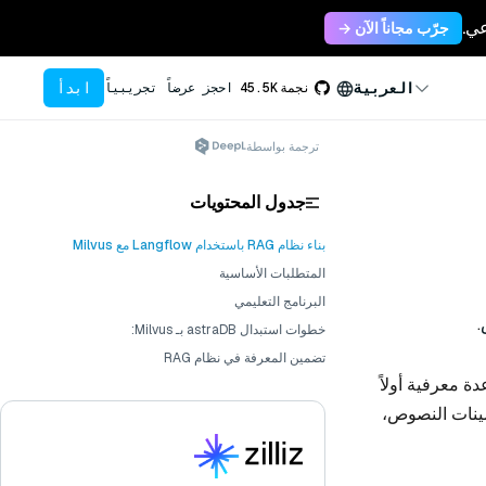
جرّب مجاناً الآن →
ابدأ
العربية
نجمة
45.5K
احجز عرضاً تجريبياً
ترجمة بواسطة
جدول المحتويات
بناء نظام RAG باستخدام Langflow مع Milvus
المتطلبات الأساسية
البرنامج التعليمي
.
خطوات استبدال astraDB بـ Milvus:
تضمين المعرفة في نظام RAG
عدة معرفية أولاً
Milvus لتخزين واسترجاع تضمينات النصوص،