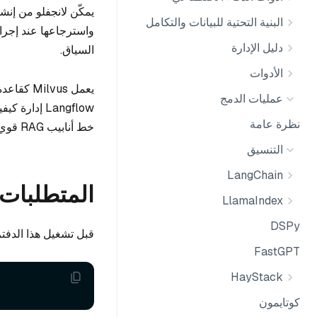
البنية التحتية للبيانات والتكامل
واسترجاعها عند إجراء
دليل الإدارة
السياق.
الأدوات
يعمل vus
عمليات الدمج
Langflow إد
نظرة عامة
خط أنابيب RAG قوي للتطبيقات المحسّنة القائمة على النصوص.
التنسيق
LangChain
المتطلبات 
LlamaIndex
DSPy
قبل تشغيل هذا الدفتر،
FastGPT
HayStack
كوتايمون