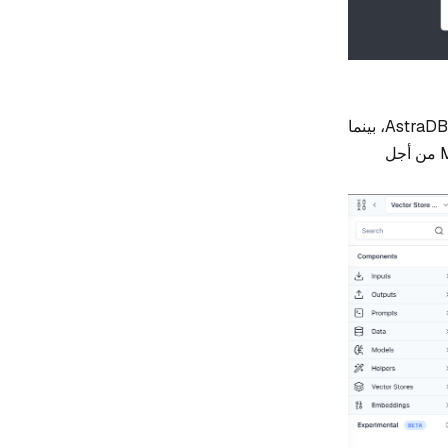
بمجرد أن يتم إنشاء مشروع Vector Store Rag بنجاح، فإن مخزن المتجهات الافتراضي هو AstraDB، بينما
نريد استخدام Milvus. لذلك نحن بحاجة إلى استبدال هذه الوحدة النمطية astraDB بـ Milvus من أجل