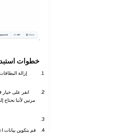
خطوات استبدال astraDB بـ s
انقر على خيار
e
مرتين لأننا نحتاج