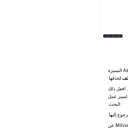
إزالة البطاقات الموجودة من مخزن المتجهات. انقر على بطاقتين من بطاقات AstraDB المميزة
لف
لحذفها.
 إلى اللوحة. افعل ذلك
 لسير عمل
البحث.
قم بتكوين بيانات اعتماد Milvus لكلا وحدتي Milvus. إن أبسط طريقة هي استخدام Milvus Lite عن