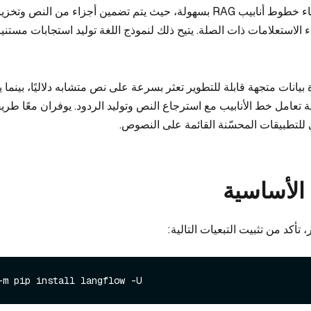
 الاستعلامات ذات الصلة. يتيح ذلك لنموذج اللغة توليد استجابات مست
Mil كقاعدة بيانات متجهة قابلة للتطوير تعثر بسرعة على نص متشابه دلاليًا، بينما
ارة كيفية تعامل خط الأنابيب مع استرجاع النص وتوليد الردود. يوفران معًا طري
الأساسية
 تأكد من تثبيت التبعيات التالية:
-m pip install langflow -U