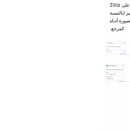
طريق تعيين URI اتصال إلى milvus_demo.db. إذا كان لديك خادم Milvus منتشر ذاتيًا أو على Zilliz
مميز (بالنسبة
Zi فهو مفتاح API). انظر الصورة أدناه
كمرجع: