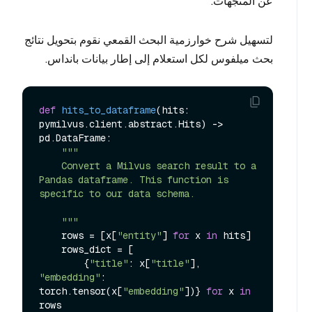
عن المتجهات.
لتسهيل شرح خوارزمية البحث القمعي نقوم بتحويل نتائج
بحث ميلفوس لكل استعلام إلى إطار بيانات بانداس.
def
hits_to_dataframe
(
hits: 
pymilvus.client.abstract.Hits
) -> 
pd.DataFrame:

"""

    Convert a Milvus search result to a 
Pandas dataframe. This function is 
specific to our data schema.

    """
    rows = [x[
"entity"
] 
for
 x 
in
 hits]

    rows_dict = [

        {
"title"
: x[
"title"
], 
"embedding"
: 
torch.tensor(x[
"embedding"
])} 
for
 x 
in
rows
