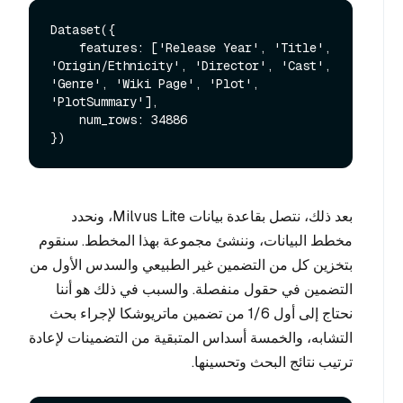
Dataset({

    features: ['Release Year', 'Title', 
'Origin/Ethnicity', 'Director', 'Cast', 
'Genre', 'Wiki Page', 'Plot', 
'PlotSummary'],

    num_rows: 34886

بعد ذلك، نتصل بقاعدة بيانات Milvus Lite، ونحدد
مخطط البيانات، وننشئ مجموعة بهذا المخطط. سنقوم
بتخزين كل من التضمين غير الطبيعي والسدس الأول من
التضمين في حقول منفصلة. والسبب في ذلك هو أننا
نحتاج إلى أول 1/6 من تضمين ماتريوشكا لإجراء بحث
التشابه، والخمسة أسداس المتبقية من التضمينات لإعادة
ترتيب نتائج البحث وتحسينها.