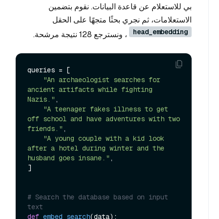
بي للاستعلام عن قاعدة البيانات. نقوم بتضمين
الاستعلامات، ثم نجري بحثًا متجهًا على الحقل
head_embedding
، ونسترجع 128 نتيجة مرشحة.
queries = [

"An archaeologist searches for 
ancient artifacts while fighting 
Nazis."
,

"A teenager fakes illness to get 
off school and have adventures with two 
friends."
,

"A young couple with a kid look 
after a hotel during winter and the 
husband goes insane."
,

]

# Search the database based on input 
text
def
embed_search
(
data
):
