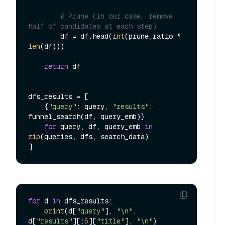
# Prune (in our case, remove 
half of candidates at each step)
        df = df.head(
int
(prune_ratio * 
len
(df)))

return
 df

dfs_results = [

    {
"query"
: query, 
"results"
: 
funnel_search(df, query_emb)}

for
 query, df, query_emb 
in
zip
(queries, dfs, search_data)

for
 d 
in
 dfs_results:

print
(d[
"query"
], 
"\n"
, 
d[
"results"
][:
5
][
"title"
], 
"\n"