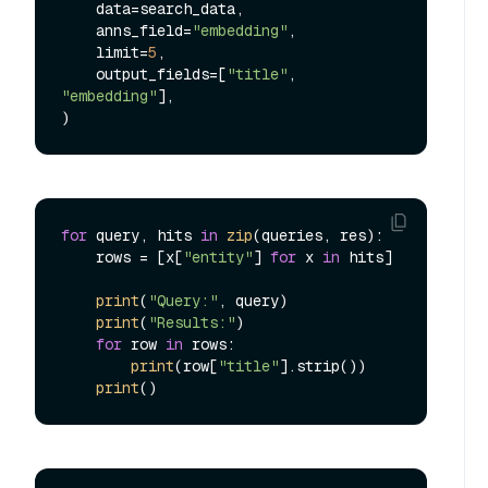
    data=search_data,

    anns_field=
"embedding"
,

    limit=
5
,

    output_fields=[
"title"
, 
"embedding"
],

for
 query, hits 
in
zip
(queries, res):

    rows = [x[
"entity"
] 
for
 x 
in
 hits]

print
(
"Query:"
, query)

print
(
"Results:"
)

for
 row 
in
 rows:

print
(row[
"title"
].strip())

print