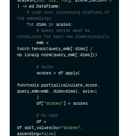
) -> pd.DataFrame:

# Loop over increasing prefixes of 
the embeddings
for
 dims 
in
 scales:

# Query vector must be 
normalized for each new dimensionality
        emb = 
torch.tensor(query_emb[:dims] / 
np.linalg.norm(query_emb[:dims]))

# Score
        scores = df.apply(

functools.partial(calculate_score, 
query_emb=emb, dims=dims), axis=
1
        )

        df[
"scores"
] = scores

# Re-rank
        df = 
df.sort_values(by=
"scores"
, 
ascending=
False
)
