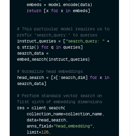
    embeds = model.encode(data)

return
 [x 
for
 x 
in
 embeds]

# This particular model requires us to 
prefix 'search_query:' to queries
instruct_queries = [
"search_query: "
 + 
q.strip() 
for
 q 
in
 queries]

search_data = 
embed_search(instruct_queries)

# Normalize head embeddings
head_search = [x[:search_dim] 
for
 x 
in
search_data]

# Perform standard vector search on 
first sixth of embedding dimensions
res = client.search(

    collection_name=collection_name,

    data=head_search,

    anns_field=
"head_embedding"
,

    limit=
128
,
