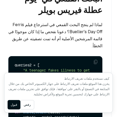
عطلة فيريس بويلر
لماذا لم ينجح البحث القمعي في استرجاع فيلم Ferris
Bueller's Day Off؟ دعونا نفحص ما إذا كان موجودًا في
قائمة المرشحين الأصلية أم أنه تمت تصفيته عن طريق
الخطأ.
queries2 = [

"A teenager fakes illness to get 
off school and have adventures with two 
كيف نستخدم ملفات تعريف الارتباط
friends."
يخزن هذا الموقع ملفات تعريف الارتباط على جهاز الكمبيوتر الخاص بك. من خلال
]

المتابعة في التصفح أو بالنقر على ‘موافقة’، فإنك توافق على تخزين ملفات تعريف
الارتباط على جهازك لتحسين تجربة الموقع ولأغراض تحليلية.
# Search the database based on input 
Ask AI
رفض
قبول
text
def
embed_search
(
data
):
