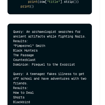
print
(row[
"title"
].strip())

print
Query: An archaeologist searches for 
ancient artifacts while fighting Nazis.

Results:

"Pimpernel" Smith

Black Hunters

The Passage

Counterblast

Dominion: Prequel to the Exorcist

Query: A teenager fakes illness to get 
off school and have adventures with two 
friends.

Results:

How to Deal

Shorts

Blackbird
