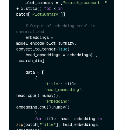
    plot_summary = [
"search_document: "
+ x.strip() 
for
 x 
in
batch[
"PlotSummary"
]]

# Output of embedding model is 
unnormalized
    embeddings = 
model.encode(plot_summary, 
convert_to_tensor=
True
)

    head_embeddings = embeddings[:, 
:search_dim]

    data = [

        {

"title"
: title,

"head_embedding"
: 
head.cpu().numpy(),

"embedding"
: 
embedding.cpu().numpy(),

        }

for
 title, head, embedding 
in
zip
(batch[
"Title"
], head_embeddings, 