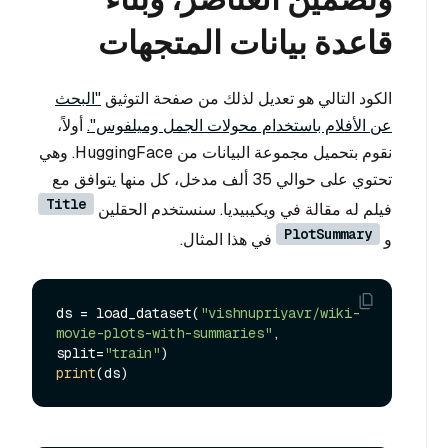
قاعدة بيانات المتجهات
الكود التالي هو تعديل لذلك من صفحة التوثيق
"البحث
عن الأفلام باستخدام محولات الجمل وميلفوس".
أولاً،
نقوم بتحميل مجموعة البيانات من HuggingFace. وهي
تحتوي على حوالي 35 ألف مدخل، كل منها يتوافق مع
Title
فيلم له مقالة في ويكيبيديا. سنستخدم الحقلين
PlotSummary
و
في هذا المثال.
ds = load_dataset(
"vishnupriyavr/wiki-
movie-plots-with-summaries"
, 
split=
"train"
print