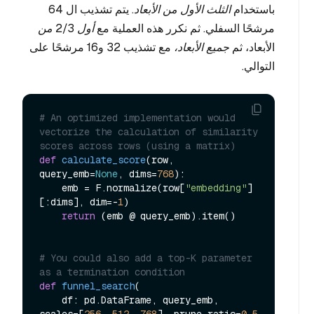
باستخدام
الثلث الأول من الأبعاد
. يتم تشذيب ال 64
مرشحًا السفلي. ثم نكرر هذه العملية مع
أول 2/3 من
الأبعاد، ثم
جميع الأبعاد،
مع تشذيب 32 و16 مرشحًا على
التوالي.
# An optimized implementation would 
vectorize the calculation of similarity 
scores across rows (using a matrix)
def
calculate_score
(
row, 
query_emb=
None
, dims=
768
):

    emb = F.normalize(row[
"embedding"
]
[:dims], dim=-
1
)

return
 (emb @ query_emb).item()

# You could also add a top-K parameter 
as a termination condition
def
funnel_search
(
    df: pd.DataFrame, query_emb, 
scales=[
256
, 
512
, 
768
], prune_ratio=
0.5