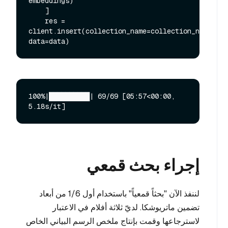
embeddings)

    ]

    res = 
client.insert(collection_name=collection_name, 
100%|██████████| 69/69 [05:57<00:00,  
إجراء بحث قمعي
لننفذ الآن "بحثاً قمعياً" باستخدام أول 1/6 من أبعاد
تضمين ماتريوشكا. لديّ ثلاثة أفلام في الاعتبار
لاسترجاعها وقمت بإنتاج ملخص الرسم البياني الخاص