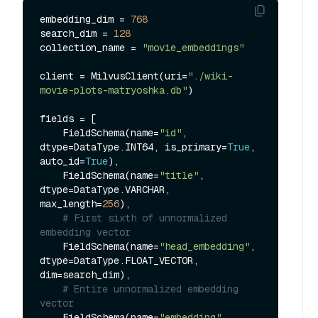
embedding_dim = 
768
search_dim = 
128
collection_name = 
"movie_embeddings"
client = MilvusClient(uri=
"./wiki-
movie-plots-matryoshka.db"
)

fields = [

    FieldSchema(name=
"id"
, 
dtype=DataType.INT64, is_primary=
True
, 
auto_id=
True
),

    FieldSchema(name=
"title"
, 
dtype=DataType.VARCHAR, 
max_length=
256
),

# First sixth of unnormalized 
embedding vector
    FieldSchema(name=
"head_embedding"
, 
dtype=DataType.FLOAT_VECTOR, 
dim=search_dim),

# Entire unnormalized embedding 
vector
    FieldSchema(name=
"embedding"
, 