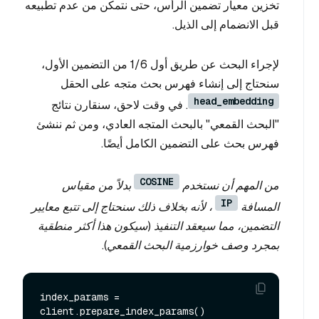
تخزين معيار تضمين الرأس، حتى نتمكن من عدم تطبيعه
قبل الانضمام إلى الذيل.
لإجراء البحث عن طريق أول 1/6 من التضمين الأول،
سنحتاج إلى إنشاء فهرس بحث متجه على الحقل
head_embedding
. في وقت لاحق، سنقارن نتائج
"البحث القمعي" بالبحث المتجه العادي، ومن ثم ننشئ
فهرس بحث على التضمين الكامل أيضًا.
COSINE
من المهم أن نستخدم
بدلاً من مقياس
IP
المسافة
، لأنه بخلاف ذلك سنحتاج إلى تتبع معايير
التضمين، مما سيعقد التنفيذ (سيكون هذا أكثر منطقية
بمجرد وصف خوارزمية البحث القمعي).
index_params = 
client.prepare_index_params()
