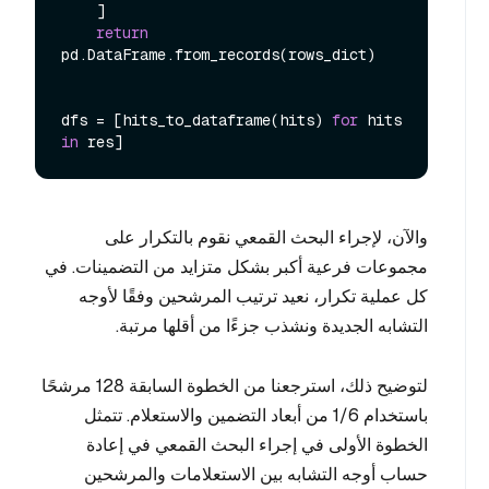
    ]

return
pd.DataFrame.from_records(rows_dict)

dfs = [hits_to_dataframe(hits) 
for
 hits 
in
والآن، لإجراء البحث القمعي نقوم بالتكرار على
مجموعات فرعية أكبر بشكل متزايد من التضمينات. في
كل عملية تكرار، نعيد ترتيب المرشحين وفقًا لأوجه
التشابه الجديدة ونشذب جزءًا من أقلها مرتبة.
لتوضيح ذلك، استرجعنا من الخطوة السابقة 128 مرشحًا
باستخدام 1/6 من أبعاد التضمين والاستعلام. تتمثل
الخطوة الأولى في إجراء البحث القمعي في إعادة
حساب أوجه التشابه بين الاستعلامات والمرشحين