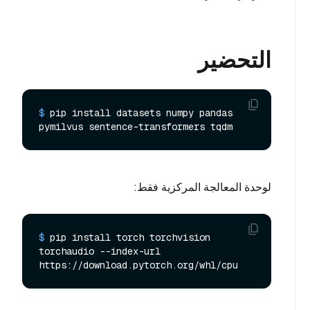
التحضير
$ 
pip install datasets numpy pandas 
pymilvus sentence-transformers tqdm
لوحدة المعالجة المركزية فقط:
$ 
pip install torch torchvision 
torchaudio --index-url 
https://download.pytorch.org/whl/cpu