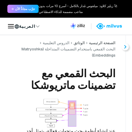
🚀 زيليز كلاود: ميلفوس مُدار بالكامل - أسرع 10 مرات. بدون
جرّب مجاناً الآن →
متاعب. مصممة للذكاء الاصطناعي.
العربية
الصفحة الرئيسية
الوثائق
الدروس التعليمية
البحث القمعي باستخدام التضمينات المتداخلة (Matryoshka
Embeddings)
البحث القمعي مع
تضمينات ماتريوشكا
عند إنشاء أنظمة بحث متجهات فعالة، يتمثل أحد