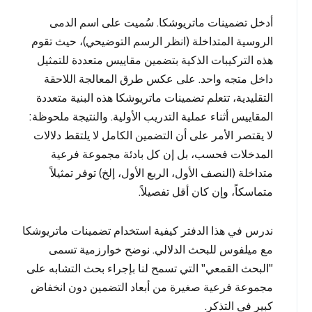
أدخل تضمينات ماتريوشكا. سُميت على اسم الدمى
الروسية المتداخلة (انظر الرسم التوضيحي)، حيث تقوم
هذه التركيبات الذكية بتضمين مقاييس متعددة للتمثيل
داخل متجه واحد. على عكس طرق المعالجة اللاحقة
التقليدية، تتعلم تضمينات ماتريوشكا هذه البنية متعددة
المقاييس أثناء عملية التدريب الأولية. والنتيجة ملحوظة:
لا يقتصر الأمر على أن التضمين الكامل لا يلتقط دلالات
المدخلات فحسب، بل إن كل بادئة مجموعة فرعية
متداخلة (النصف الأول، الربع الأول، إلخ) توفر تمثيلاً
متماسكاً، وإن كان أقل تفصيلاً.
ندرس في هذا الدفتر كيفية استخدام تضمينات ماتريوشكا
مع ميلفوس للبحث الدلالي. نوضح خوارزمية تسمى
"البحث القمعي" التي تسمح لنا بإجراء بحث التشابه على
مجموعة فرعية صغيرة من أبعاد التضمين دون انخفاض
كبير في التذكر.