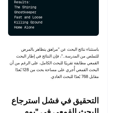
Results:

The Shining

Ghostkeeper

Fast and Loose

Killing Ground

باستثناء نتائج البحث عن "مراهق يتظاهر بالمرض
للتملص من المدرسة..."، فإن النتائج في إطار البحث
القمعي مطابقة تقريبًا للبحث الكامل، على الرغم من أن
البحث القمعي أُجري على مساحة بحث من 128 بُعدًا
مقابل 768 بُعدًا للبحث العادي.
التحقيق في فشل استرجاع
البحث القمعي في "يوم