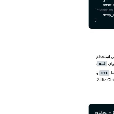
    co
`"Session
    dro
جى استخدام
وان
.
uri
و
uri
writer = 