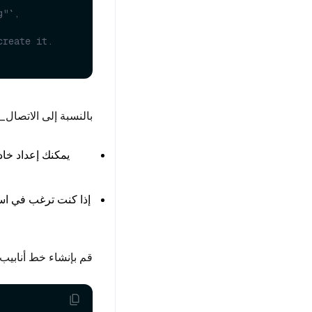
"`, 
create it.
بالنسبة إلى الاتصال_args:
يمكنك إعداد خادم Milvus أكثر أداء
إذا كنت ترغب في ا
قم بإنشاء خط أنابيب ف