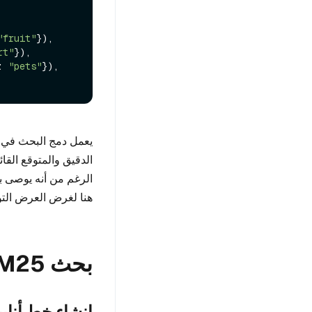
"fruit"
}),

rt"
}),

: 
"pets"
}),

الدقيق والمتوقع القا
الرغم من أنه يوصى ب
هنا لغرض العرض التو
بحث BM25 بدون تضمين
إنشاء خط أناب