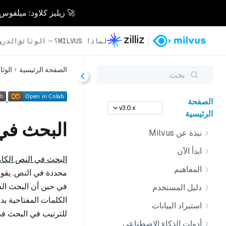
🚀 زيليز كلاود: ميلفوس مُدار بالكامل - أسرع 0
لماذا MILVUS؟
الوثائق
الدرو
الصفحة الرئيسية
الوثا
بحث
الصفحة
v3.0.x
الرئيسية
البحث في
نبذة عن Milvus
ابدأ الآن
البحث في النص الكا
المفاهيم
محددة في النص. يقوم 
في حين أن البحث الد
دليل المستخدم
استيراد البيانات
للترتيب في البحث في ا
أدوات الذكاء الاصطناعي