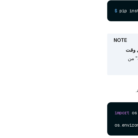
$ 
pip ins
ل وقت
" من
.
import
 os

os.enviro