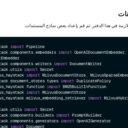
نات
لازمة في هذا الدفتر. ثم قم بإعداد بعض نماذج المستندات.
tack 
import
tack.components.embedders 
import
 OpenAIDocumentEmbedder, 
tack.components.writers 
import
tack.utils 
import
us_haystack 
import
tack.document_stores.types 
import
us_haystack.function 
import
us_haystack 
import
us_haystack.milvus_embedding_retriever 
import
 MilvusHybri
tack.utils 
import
tack.components.builders 
import
tack.components.generators 
import
tack 
import
 Document
