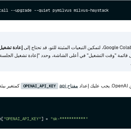
tall --upgrade --quiet pymilvus milvus-haystack
إعادة تشغي
 قائمة "وقت التشغيل" في أعلى الشاشة، وحدد "إعادة تشغيل الجلسة
اد
مفتاح api
كمتغير بيئة
OPENAI_API_KEY
n[
"OPENAI_API_KEY"
] = 
"sk-***********"