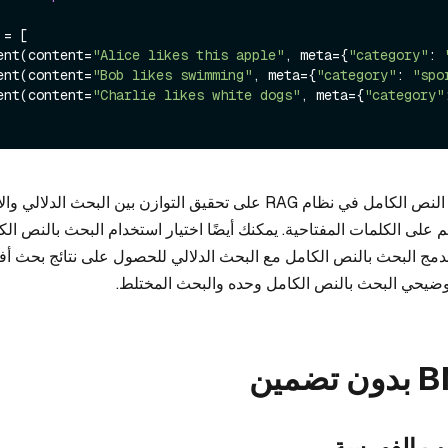
= [

cument(content=
"Alice likes this apple"
, meta={
"category"
: 
cument(content=
"Bob likes swimming"
, meta={
"category"
: 
"spo
cument(content=
"Charlie likes white dogs"
, meta={
"category"
يعمل دمج البحث في النص الكامل في نظام RAG على تحقيق التوازن بين البحث الد
ئم على الكلمات المفتاحية. يمكنك أيضًا اختيار استخدام البحث بالنص ا
دمج البحث بالنص الكامل مع البحث الدلالي للحصول على نتائج بحث 
ضيحي البحث بالنص الكامل وحده والبحث المختلط.
يب الفهرسة