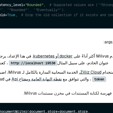
nsistency_level=
"Bounded"
,  
# Supported values are (`"Strong
"`, `"Bounded"`, `"Eventually"`).
p_old=
True
,  
# Drop the old collection if it exists and re
ً على
docker أو kubernetes
. في هذا الإعداد، ير
عنوان الخادم، على سبيل المثال
، كعن
http://localhost:19530
ستخدام
Zilliz Cloud،
الخدمة السحابية المدارة بالكامل لـ Milvus، اضبط
، والتي تتوافق مع
نقطة النهاية العامة ومفتاح Api
في Zilliz Cloud.
token
هرسة لكتابة المستندات في مخزن مستندات Milvus.
DocumentWriter(document_store=document_store, 