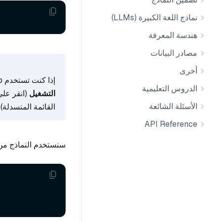
نماذج اللغة الكبيرة (LLMs)
هندسة المعرفة
مصادر البيانات
أخرى
إذا كنت تستخدم Google Colab، لتمكين التبعيات المثبتة للتو، قد تحتاج إلى
الدروس التعليمية
التشغيل
(انقر على
الأسئلة الشائعة
القائمة المنسدلة).
API Reference
سنستخدم النماذج من OpenAI. يجب عليك إعد