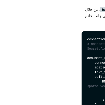
. من خلال
b
فذ خوارزمية BM25 على جانب خادم
connectio
# connect
Secret.fr
document_
    connection_args=connection_args,

    sp
    tex
    builtin_function=[

  
sparse ve
        )

    ],
