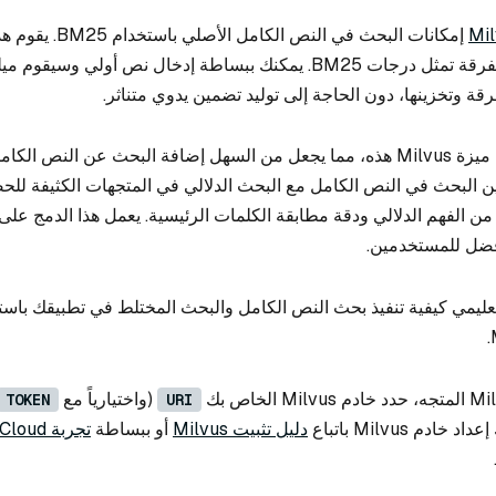
إمكانات البحث في النص الكا
النص إلى متجهات متفرقة تمثل درجات BM25. يمكنك ببساطة إدخال نص أولي وسي
رقة وتخزينها، دون الحاجة إلى توليد تضمين يدوي متناثر.
الآن ميزة Milvus هذه، مما يجعل من السهل إضافة البحث عن النص ال
ع بين البحث في النص الكامل مع البحث الدلالي في المتجهات الكثيفة لل
ن الفهم الدلالي ودقة مطابقة الكلمات الرئيسية. يعمل هذا الدمج عل
أفضل للمستخدمين.
تعليمي كيفية تنفيذ بحث النص الكامل والبحث المختلط في تطبيقك باست
(واختيارياً مع
TOKEN
URI
دليل تثبيت Milvus
أو ببساطة
تجربة Zilliz Cloud