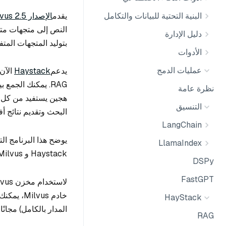
يقدم
الإصدار Milvus 2.5
البنية التحتية للبيانات والتكامل
دليل الإدارة
بتوليد المتجهات المتف
الأدوات
عمليات الدمج
يدعم
Haystack
RAG. يمكنك الجم
نظرة عامة
هجين يستفيد من كل م
التنسيق
البحث وتقديم نتائج 
LangChain
يوضح هذا البرنامج ال
LlamaIndex
Haystack و Milvus.
DSPy
FastGPT
لاستخدام مخزن Milvus المتجه، حدد خادم Milvus الخاص بك
خادم Milvus، يمكنك إعداد خادم Milvus باتباع
HayStack
المدار بالكامل) مجانًا.
RAG