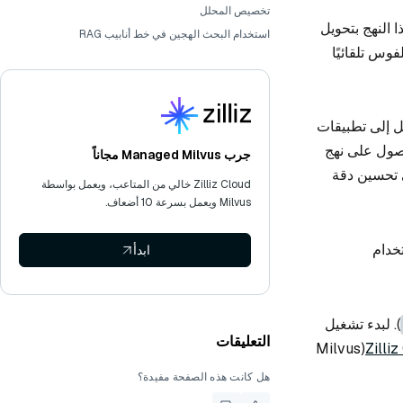
تخصيص المحلل
مل الأصلي باستخدام BM25. يقوم هذا النهج بتحويل
استخدام البحث الهجين في خط أنابيب RAG
قوم ميلفوس تلقائيًا
كامل إلى تطبيقات
حصول على نهج
جرب Managed Milvus مجاناً
ى تحسين دقة
Zilliz Cloud خالي من المتاعب، ويعمل بواسطة
Milvus ويعمل بسرعة 10 أضعاف.
خدام
ابدأ
). لبدء تشغيل
التعليقات
(Milvus
هل كانت هذه الصفحة مفيدة؟