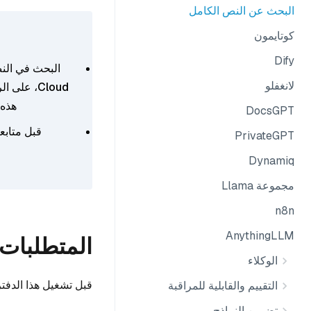
البحث عن النص الكامل
كوتايمون
Dify
لانغفلو
هذه المي
DocsGPT
قبل متابعة
PrivateGPT
Dynamiq
مجموعة Llama
n8n
AnythingLLM
المتطلبات 
الوكلاء
قبل تشغيل هذا الدفتر،
التقييم والقابلية للمراقبة
تضمين النماذج