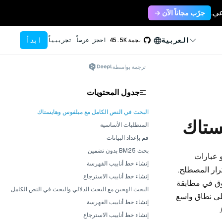
جرّب مجاناً الآن →
ابدأ
العربية
نجمة
45.5K
احجز عرضاً تجريبياً
ترجمة بواسطة
جدول المحتويات
البحث في النص الكامل مع ميلفوس وهايستاك
ستاك
المتطلبات الأساسية
قم بإعداد البيانات
بحث BM25 بدون تضمين
 عبارات
إنشاء خط أنابيب الفهرسة
رار المصطلح.
إنشاء خط أنابيب الاسترجاع
وق في مطابقة
البحث الهجين مع البحث الدلالي والبحث في النص الكامل
حية بدقة، مما يجعله مكملاً مفيدًا للبحث الدلالي. تُستخدم خوارزمية BM25 على نطاق واسع
إنشاء خط أنابيب الفهرسة
إنشاء خط أنابيب الاسترجاع