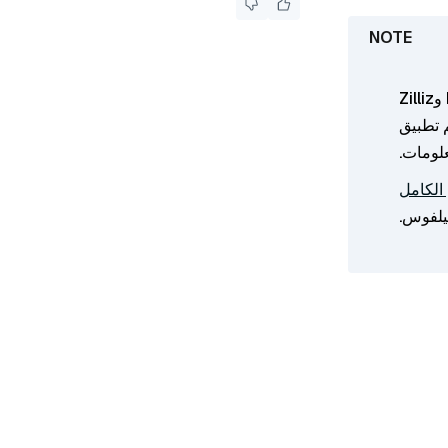
البحث في النص الكامل متاح حاليًا في Milvus Standalone وMilvus Distributed وZilliz
 المقرر أن يتم تطبيق
الكامل
يلفوس.