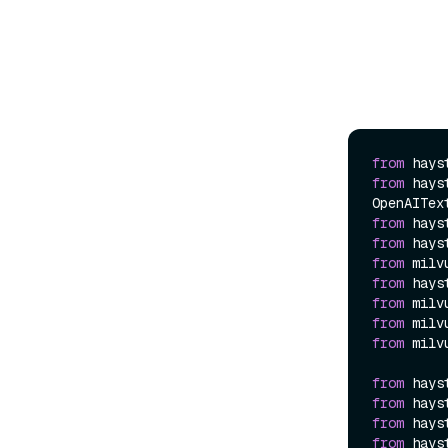
from
 hays
from
 hays
from
 hays
from
 hays
from
 milv
from
 hays
from
 milv
from
 milv
from
 milv
from
 hays
from
 hays
from
 hays
from
 hays