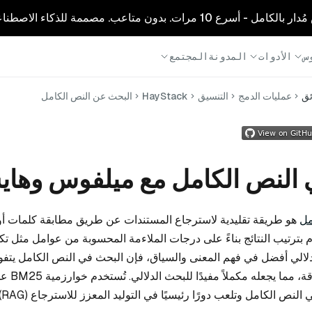
1 مرات. بدون متاعب. مصممة للذكاء الاصطناعي.
س
الأدوات
المدونة
المجتمع
ئق
عمليات الدمج
التنسيق
HayStack
البحث عن النص الكامل
 النص الكامل مع ميلفوس وهاي
مل
هو طريقة تقليدية لاسترجاع المستندات عن طريق مطابقة كلمات أو
بترتيب النتائج بناءً على درجات الملاءمة المحسوبة من عوامل مثل تك
لالي أفضل في فهم المعنى والسياق، فإن البحث في النص الكامل يتف
الكلمات المفتا
لنص الكامل وتلعب دورًا رئيسيًا في التوليد المعزز للاسترجاع (RAG).