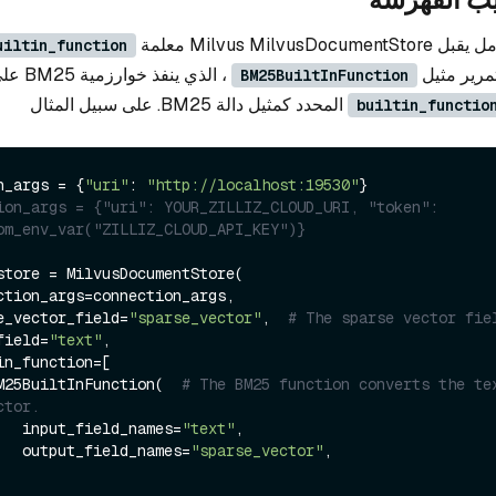
Milvus Milv معلمة
uiltin_function
تمرير مثيل
، الذي ين
BM25BuiltInFunction
المحدد كمثيل دالة BM25. على سبيل المثال
builtin_functio
n_args = {
"uri"
: 
"http://localhost:19530"
ion_args = {"uri": YOUR_ZILLIZ_CLOUD_URI, "token": 
om_env_var("ZILLIZ_CLOUD_API_KEY")}
store = MilvusDocumentStore(

arse_vector_field=
"sparse_vector"
,  
# The sparse vector fie
t_field=
"text"
,

      BM25BuiltInFunction(  
# The BM25 function converts the tex
ctor.
            input_field_names=
"text"
,

            output_field_names=
"sparse_vector"
,
