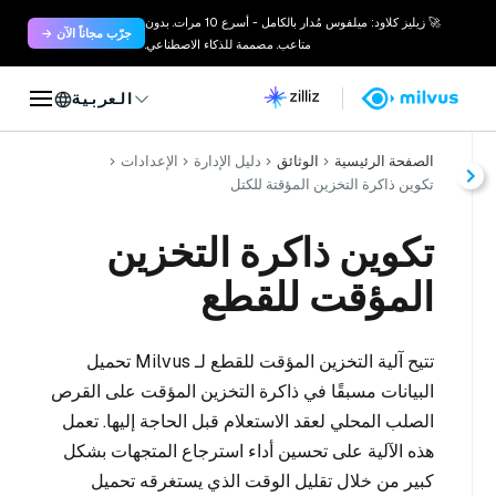
🚀 زيليز كلاود: ميلفوس مُدار بالكامل - أسرع 10 مرات. بدون
جرّب مجاناً الآن →
متاعب. مصممة للذكاء الاصطناعي.
العربية
الصفحة الرئيسية
الوثائق
دليل الإدارة
الإعدادات
تكوين ذاكرة التخزين المؤقتة للكتل
تكوين ذاكرة التخزين
المؤقت للقطع
تتيح آلية التخزين المؤقت للقطع لـ Milvus تحميل
البيانات مسبقًا في ذاكرة التخزين المؤقت على القرص
الصلب المحلي لعقد الاستعلام قبل الحاجة إليها. تعمل
هذه الآلية على تحسين أداء استرجاع المتجهات بشكل
كبير من خلال تقليل الوقت الذي يستغرقه تحميل