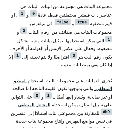
مجموعة البتات هي مجموعة من البتات. البتات هي
1
0
عناصر ذات قيمتين محتملتين فقط، عادةً
و
، أو
false
true
قيم منطقية
و
. في ميلفوس،
0
مجموعات البتات هي صفائف من أرقام البتات
و
1
التي يمكن استخدامها لتمثيل بيانات معينة بشكل
مضغوط وفعال على عكس الإنتس أو العوامة أو الأحرف.
1
0
يكون رقم البت هو
افتراضيًا ولا يتم تعيينه إلى
إلا
إذا كان يفي بمتطلبات معينة.
تُجرى العمليات على مجموعات البت باستخدام
المنطق
المنطقي،
والتي بموجبها تكون القيمة الناتجة إما صالحة
0
1
أو غير صالحة، ويُشار إليها أيضًا بـ
و
على التوالي.
على سبيل المثال، يمكن استخدام
المشغل المنطقي
AND
للمقارنة بين مجموعتي بتات استنادًا إلى عنصرين
في نفس مواضع الفهرس وإنتاج مجموعة بتات جديدة