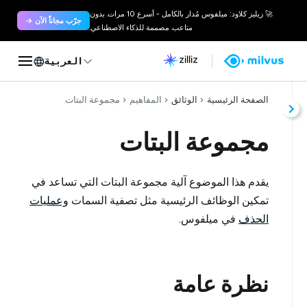
🚀 زيليز كلاود: ميلفوس مُدار بالكامل - أسرع 10 مرات. بدون
جرّب مجاناً الآن →
متاعب. مصممة للذكاء الاصطناعي.
العربية
الصفحة الرئيسية
الوثائق
المفاهيم
مجموعة البتات
مجموعة البتات
يقدم هذا الموضوع آلية مجموعة البتات التي تساعد في
تمكين الوظائف الرئيسية مثل تصفية السمات
وعمليات
الحذف
في ميلفوس.
نظرة عامة