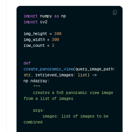
import
 numpy 
as
import
 cv2

img_height = 
300
img_width = 
300
row_count = 
3
def
create_panoramic_view
(
query_image_path: 
str
, retrieved_images: 
list
) -> 
np.ndarray:

"""

    creates a 5x5 panoramic view image 
from a list of images

    args:

        images: list of images to be 
combined
