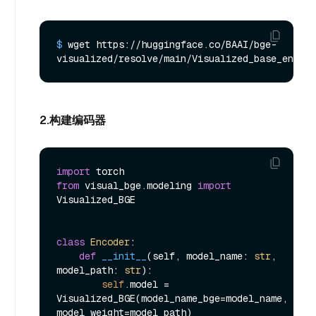
$ 
wget https://huggingface.co/BAAI/bge-
visualized/resolve/main/Visualized_base_en_v1.
2.构建编码器
import
from
 visual_bge.modeling 
import
Visualized_BGE

class
Encoder
:

def
__init__
(
self, model_name: 
str
, 
model_path: 
str
):

self
.model = 
Visualized_BGE(model_name_bge=model_name, 
model_weight=model_path)
