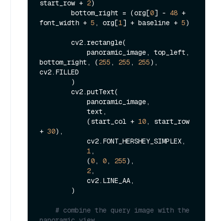
start_row + 
2
)

        bottom_right = (org[
0
] - 
48
 + 
font_width + 
5
, org[
1
] + baseline + 
5
)

        cv2.rectangle(

            panoramic_image, top_left, 
bottom_right, (
255
, 
255
, 
255
), 
cv2.FILLED

        )

        cv2.putText(

            panoramic_image,

            text,

            (start_col + 
10
, start_row 
+ 
30
),

            cv2.FONT_HERSHEY_SIMPLEX,

1
,

            (
0
, 
0
, 
255
),

2
,

            cv2.LINE_AA,

        )

# combine the query image with the 
panoramic view