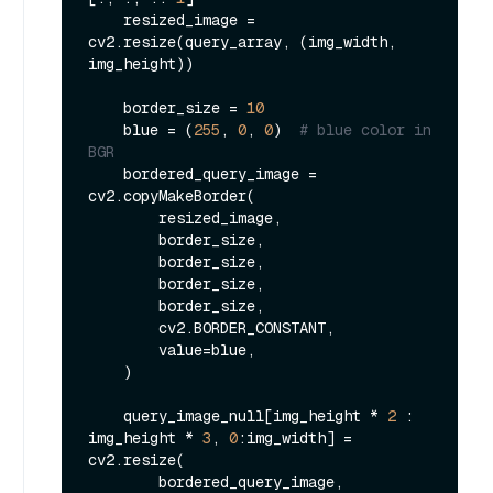
    resized_image = 
cv2.resize(query_array, (img_width, 
img_height))

    border_size = 
10
    blue = (
255
, 
0
, 
0
)  
# blue color in 
BGR
    bordered_query_image = 
cv2.copyMakeBorder(

        resized_image,

        border_size,

        border_size,

        border_size,

        border_size,

        cv2.BORDER_CONSTANT,

        value=blue,

    )

    query_image_null[img_height * 
2
 : 
img_height * 
3
, 
0
:img_width] = 
cv2.resize(

        bordered_query_image, 