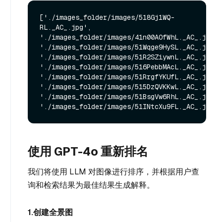
['./images_folder/images/518Gj1WQ-
RL._AC_.jpg', 
'./images_folder/images/41n00AOfWhL._AC_.jpg', 
'./images_folder/images/51Wqge9HySL._AC_.jpg', 
'./images_folder/images/51R2SZiywnL._AC_.jpg', 
'./images_folder/images/516PebbMAcL._AC_.jpg', 
'./images_folder/images/51RrgfYKUfL._AC_.jpg', 
'./images_folder/images/515DzQVKKwL._AC_.jpg', 
'./images_folder/images/51BsgVw6RhL._AC_.jpg', 
使用 GPT-4o 重新排名
我们将使用 LLM 对图像进行排序，并根据用户查
询和检索结果为最佳结果生成解释。
1.创建全景图