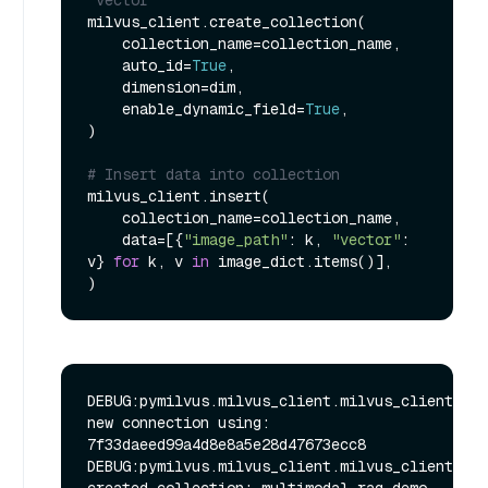
"vector"
milvus_client.create_collection(

    collection_name=collection_name,

    auto_id=
True
,

    dimension=dim,

    enable_dynamic_field=
True
,

)

# Insert data into collection
milvus_client.insert(

    collection_name=collection_name,

    data=[{
"image_path"
: k, 
"vector"
: 
v} 
for
 k, v 
in
 image_dict.items()],

DEBUG:pymilvus.milvus_client.milvus_client:Cre
new connection using: 
7f33daeed99a4d8e8a5e28d47673ecc8

DEBUG:pymilvus.milvus_client.milvus_client:Suc