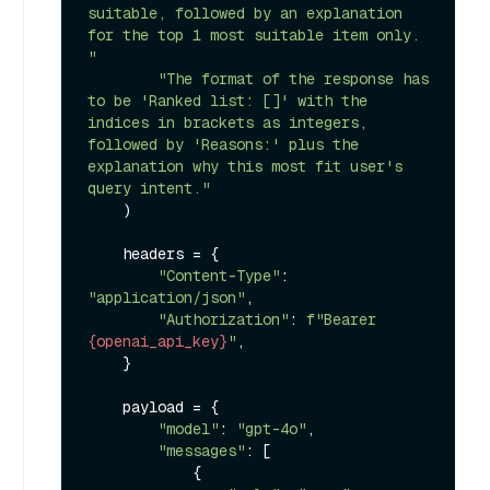
suitable, followed by an explanation 
for the top 1 most suitable item only. 
"
"The format of the response has 
to be 'Ranked list: []' with the 
indices in brackets as integers, 
followed by 'Reasons:' plus the 
explanation why this most fit user's 
query intent."
    )

    headers = {

"Content-Type"
: 
"application/json"
,

"Authorization"
: 
f"Bearer 
{openai_api_key}
"
,

    }

    payload = {

"model"
: 
"gpt-4o"
,

"messages"
: [

            {
