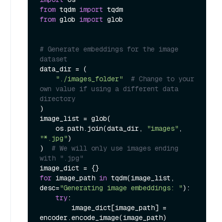
from
 tqdm 
import
from
 glob 
import
 glob

# Generate embeddings for the image 
dataset
data_dir = (

"./images_folder"
# Change to your 
own value if using a different data 
directory
)

image_list = glob(

    os.path.join(data_dir, 
"images"
, 
"*.jpg"
)

)  
# We will only use images ending 
with ".jpg"
for
 image_path 
in
 tqdm(image_list, 
desc=
"Generating image embeddings: "
):

try
:

        image_dict[image_path] = 
encoder.encode_image(image_path)
