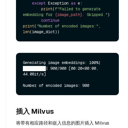
except
 Exception 
as
 e:

print
(
f"Failed to generate 
embedding for 
{image_path}
. Skipped."
)

continue
print
(
"Number of encoded images:"
, 
len
Generating image embeddings: 100%|
██████████| 900/900 [00:20<00:00, 
44.08it/s]

插入 Milvus
将带有相应路径和嵌入信息的图片插入 Milvus