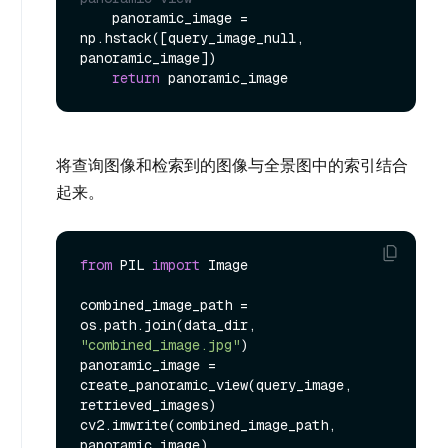
    panoramic_image = 
np.hstack([query_image_null, 
panoramic_image])

return
将查询图像和检索到的图像与全景图中的索引结合
起来。
from
 PIL 
import
 Image

combined_image_path = 
os.path.join(data_dir, 
"combined_image.jpg"
)

panoramic_image = 
create_panoramic_view(query_image, 
retrieved_images)

cv2.imwrite(combined_image_path, 
panoramic_image)
