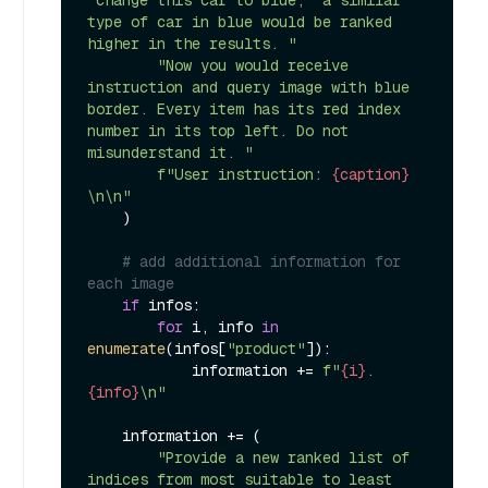
type of car in blue would be ranked 
higher in the results. "
"Now you would receive 
instruction and query image with blue 
border. Every item has its red index 
number in its top left. Do not 
misunderstand it. "
f"User instruction: 
{caption}
\n\n"
    )

# add additional information for 
each image
if
 infos:

for
 i, info 
in
enumerate
(infos[
"product"
]):

            information += 
f"
{i}
. 
{info}
\n"
    information += (

"Provide a new ranked list of 
indices from most suitable to least 