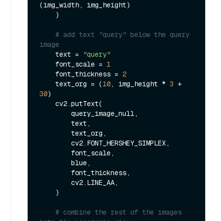
(img_width, img_height)

    )

# add text "query" below the query 
image
    text = 
"query"
    font_scale = 
1
    font_thickness = 
2
    text_org = (
10
, img_height * 
3
 + 
30
)

    cv2.putText(

        query_image_null,

        text,

        text_org,

        cv2.FONT_HERSHEY_SIMPLEX,

        font_scale,

        blue,

        font_thickness,

        cv2.LINE_AA,

    )

# combine the rest of the images 