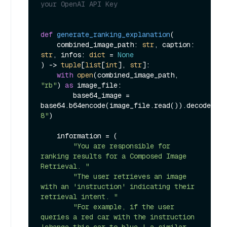
your OpenAI API Key
def
generate_ranking_explanation
(
    combined_image_path: 
str
, caption: 
str
, infos: 
dict
 = 
None
) -> 
tuple
[
list
[
int
], 
str
]:

with
open
(combined_image_path, 
"rb"
) 
as
 image_file:

        base64_image = 
base64.b64encode(image_file.read()).decode(
"ut
8"
)

    information = (

"You are responsible for 
ranking results for a Composed Image 
Retrieval. "
"The user retrieves an image 
with an 'instruction' indicating their 
retrieval intent. "
"For example, if the user 
queries a red car with the instruction 
'change this car to blue,' a similar 