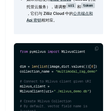
uri
token
托管云服务），请调整
和
，它们与 Zilliz Cloud 中的
公共端点和
Api 密钥
相对应。
from
 pymilvus 
import
 MilvusClient

dim = 
len
(
list
(image_dict.values())[
0
])

collection_name = 
"multimodal_rag_demo"
# Connect to Milvus client given URI
milvus_client = 
MilvusClient(uri=
"./milvus_demo.db"
)

# Create Milvus Collection
# By default, vector field name is 