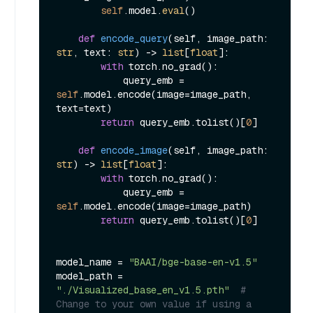
self
.model.
eval
()

def
encode_query
(
self, image_path: 
str
, text: 
str
) -> 
list
[
float
]:

with
 torch.no_grad():

            query_emb = 
self
.model.encode(image=image_path, 
text=text)

return
 query_emb.tolist()[
0
]

def
encode_image
(
self, image_path: 
str
) -> 
list
[
float
]:

with
 torch.no_grad():

            query_emb = 
self
.model.encode(image=image_path)

return
 query_emb.tolist()[
0
]

model_name = 
"BAAI/bge-base-en-v1.5"
model_path = 
"./Visualized_base_en_v1.5.pth"
# 
Change to your own value if using a 