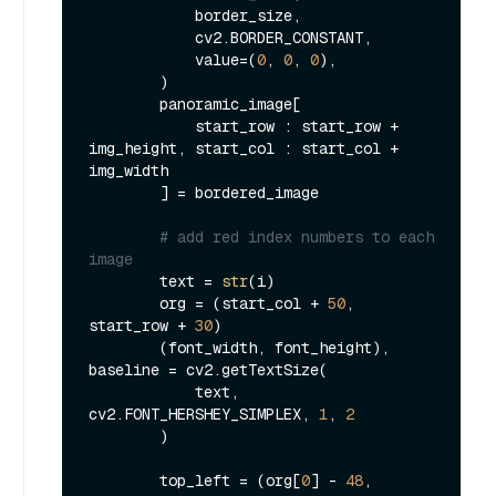
            border_size,

            cv2.BORDER_CONSTANT,

            value=(
0
, 
0
, 
0
),

        )

        panoramic_image[

            start_row : start_row + 
img_height, start_col : start_col + 
img_width

        ] = bordered_image

# add red index numbers to each 
image
        text = 
str
(i)

        org = (start_col + 
50
, 
start_row + 
30
)

        (font_width, font_height), 
baseline = cv2.getTextSize(

            text, 
cv2.FONT_HERSHEY_SIMPLEX, 
1
, 
2
        )

        top_left = (org[
0
] - 
48
, 