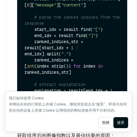
[
0
][
"message"
][
"content"
]

# parse the ranked indices from the 
response
    start_idx = result.find(
"["
)

    end_idx = result.find(
"]"
)

    ranked_indices_str = 
result[start_idx + 
1
 : 
end_idx].split(
","
)

    ranked_indices = 
[
int
(index.strip()) 
for
 index 
in
ranked_indices_str]

# extract explanation
    explanation = result[end_idx + 
1
:].strip()

我们如何使用 Cookie
本网站在你的计算机上存储 Cookie。继续浏览或点击“接受”，即表示你同
return
意在你的设备上存储 Cookie 以增强你的网站体验并用于分析目的。
Ask AI
拒绝
接受
获取排序后的图像指数以及最佳结果的原因：