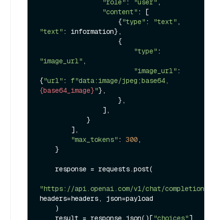
"role"
: 
"user"
,

"content"
: [

                    {
"type"
: 
"text"
, 
"text"
: information},

                    {

"type"
: 
"image_url"
,

"image_url"
: 
{
"url"
: 
f"data:image/jpeg;base64,
{base64_image}
"
},

                    },

                ],

            }

        ],

"max_tokens"
: 
300
,

    }

    response = requests.post(

"https://api.openai.com/v1/chat/completions"
, 
headers=headers, json=payload

    )

    result = response.json()[
"choices"
]