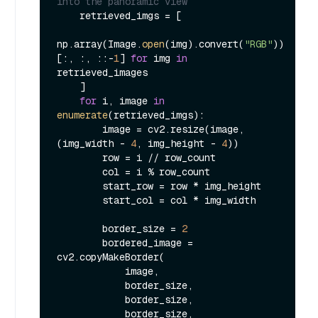
into the panoramic view
    retrieved_imgs = [

np.array(Image.
open
(img).convert(
"RGB"
))
[:, :, ::-
1
] 
for
 img 
in
retrieved_images

    ]

for
 i, image 
in
enumerate
(retrieved_imgs):

        image = cv2.resize(image, 
(img_width - 
4
, img_height - 
4
))

        row = i // row_count

        col = i % row_count

        start_row = row * img_height

        start_col = col * img_width

        border_size = 
2
        bordered_image = 
cv2.copyMakeBorder(

            image,

            border_size,

            border_size,

            border_size,
