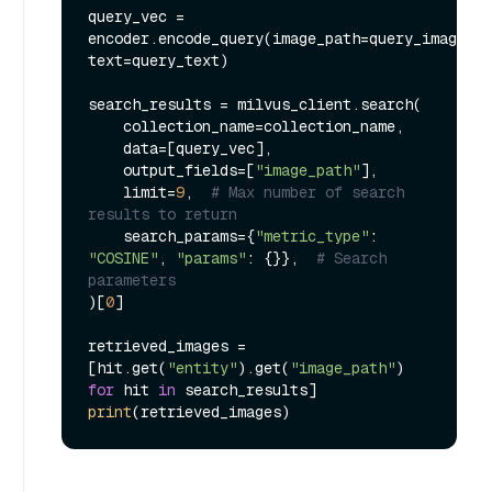
query_vec = 
encoder.encode_query(image_path=query_image, 
text=query_text)

search_results = milvus_client.search(

    collection_name=collection_name,

    data=[query_vec],

    output_fields=[
"image_path"
],

    limit=
9
,  
# Max number of search 
results to return
    search_params={
"metric_type"
: 
"COSINE"
, 
"params"
: {}},  
# Search 
parameters
)[
0
]

retrieved_images = 
[hit.get(
"entity"
).get(
"image_path"
) 
for
 hit 
in
print