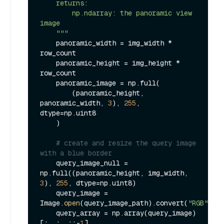
    returns:

        np.ndarray: the panoramic view 
image

    """
    panoramic_width = img_width * 
row_count

    panoramic_height = img_height * 
row_count

    panoramic_image = np.full(

        (panoramic_height, 
panoramic_width, 
3
), 
255
, 
dtype=np.uint8

    )

# create and resize the query image 
with a blue border
    query_image_null = 
np.full((panoramic_height, img_width, 
3
), 
255
, dtype=np.uint8)

    query_image = 
Image.
open
(query_image_path).convert(
"RGB"
)

    query_array = np.array(query_image)
[:, :, ::-
1
]
