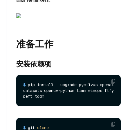
高级 Rerankers。
准备工作
安装依赖项
$ 
pip install --upgrade pymilvus openai 
datasets opencv-python timm einops ftfy 
peft tqdm
$ 
git 
clone