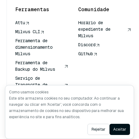
Ferramentas
Comunidade
Attu
Horário de
expediente de
Milvus CLI
Milvus
Ferramenta de
Discord
dimensionamento
Milvus
Github
Ferramenta de
Backup do Milvus
Serviço de
Transporte de
Vetores (VTS)
Como usamos cookies
Este site armazena cookies no seu computador. Ao continuar a
Pesquisador
navegar ou clicar em 'Aceitar', você concorda com o
profundo
armazenamento de cookies no seu dispositivo para melhorar sua
Contexto de Claude
experiência no site e para fins analíticos.
Ask AI
Rejeitar
Aceitar