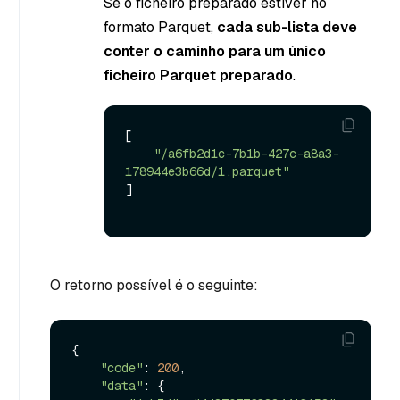
Se o ficheiro preparado estiver no
formato Parquet,
cada sub-lista deve
conter o caminho para um único
ficheiro Parquet preparado
.
[

"/a6fb2d1c-7b1b-427c-a8a3-
178944e3b66d/1.parquet"
]

O retorno possível é o seguinte:
{

"code"
: 
200
,

"data"
: {
