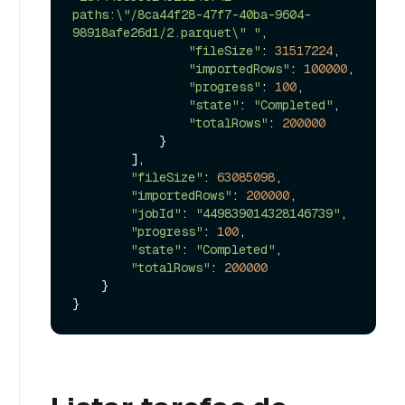
paths:\"/8ca44f28-47f7-40ba-9604-
98918afe26d1/2.parquet\" "
,

"fileSize"
: 
31517224
,

"importedRows"
: 
100000
,

"progress"
: 
100
,

"state"
: 
"Completed"
,

"totalRows"
: 
200000
            }

        ],

"fileSize"
: 
63085098
,

"importedRows"
: 
200000
,

"jobId"
: 
"449839014328146739"
,

"progress"
: 
100
,

"state"
: 
"Completed"
,

"totalRows"
: 
200000
    }
