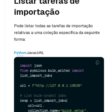
Listar tarefas de
importação
Pode listar todas as tarefas de importação
relativas a uma coleção específica da seguinte
forma:
Python
Java
cURL
import
from
 pymilvus.bulk_writer 
import
list_import_jobs

url = 
f"http://127.0.0.1:19530"
# List bulk-insert jobs
resp = list_import_jobs(

    url=url,

    collection_name=
"quick_setup"
,
