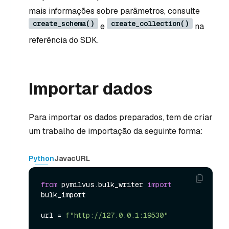
mais informações sobre parâmetros, consulte
create_schema()
create_collection()
e
na
referência do SDK.
Importar dados
Para importar os dados preparados, tem de criar
um trabalho de importação da seguinte forma:
Python
Java
cURL
from
 pymilvus.bulk_writer 
import
bulk_import

url = 
f"http://127.0.0.1:19530"