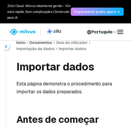
Zilliz Cloud: Milvus totalmente gerido - 10x
mais rápido. Sem complicações. Construído
Experimente grátis agora →
para IA.
Português
Início
Documentos
Guia do utilizador
Importação de dados
Importar dados
Importar dados
Esta página demonstra o procedimento para
importar os dados preparados.
Antes de começar