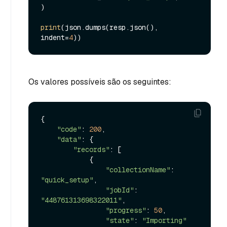
)

print
(json.dumps(resp.json(), 
indent=
4
Os valores possíveis são os seguintes:
{

"code"
: 
200
,

"data"
: {

"records"
: [

            {

"collectionName"
: 
"quick_setup"
,

"jobId"
: 
"448761313698322011"
,

"progress"
: 
50
,

"state"
: 
"Importing"