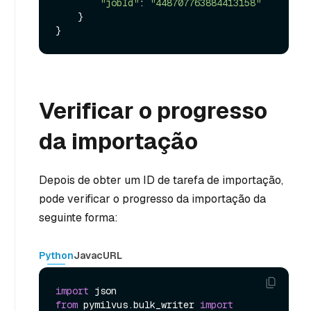
"jobId"
: 
"448707763884413158"
    }

Verificar o progresso
da importação
Depois de obter um ID de tarefa de importação,
pode verificar o progresso da importação da
seguinte forma:
Python
Java
cURL
import
from
 pymilvus.bulk_writer 
import