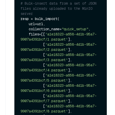
# Bulk-insert data from a set of JSON 
files already uploaded to the MinIO 
server
resp = bulk_import(

    url=url,

    collection_name=
"quick_setup"
,

    files=[[
'a1e18323-a658-4d1b-95a7-
9907a4391bcf/1.parquet'
],

           [
'a1e18323-a658-4d1b-95a7-
9907a4391bcf/2.parquet'
],

           [
'a1e18323-a658-4d1b-95a7-
9907a4391bcf/3.parquet'
],

           [
'a1e18323-a658-4d1b-95a7-
9907a4391bcf/4.parquet'
],

           [
'a1e18323-a658-4d1b-95a7-
9907a4391bcf/5.parquet'
],

           [
'a1e18323-a658-4d1b-95a7-
9907a4391bcf/6.parquet'
],

           [
'a1e18323-a658-4d1b-95a7-
9907a4391bcf/7.parquet'
],

           [
'a1e18323-a658-4d1b-95a7-
9907a4391bcf/8.parquet'
],
