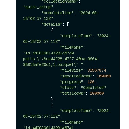
"collectionName"
: 
"quick_setup"
,

"completeTime"
: 
"2024-05-
18T02:57:13Z"
,

"details"
: [

            {

"completeTime"
: 
"2024-
05-18T02:57:11Z"
,

"fileName"
: 
"id:449839014328146740 
paths:\"/8ca44f28-47f7-40ba-9604-
98918afe26d1/1.parquet\" "
,

"fileSize"
: 
31567874
,

"importedRows"
: 
100000
,

"progress"
: 
100
,

"state"
: 
"Completed"
,

"totalRows"
: 
100000
            },

            {

"completeTime"
: 
"2024-
05-18T02:57:11Z"
,

"fileName"
: 
"id:449839014328146741 