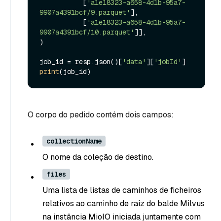
           [
'a1e18323-a658-4d1b-95a7-
9907a4391bcf/9.parquet'
],

           [
'a1e18323-a658-4d1b-95a7-
9907a4391bcf/10.parquet'
]],

)

job_id = resp.json()[
'data'
][
'jobId'
print
O corpo do pedido contém dois campos:
collectionName
O nome da coleção de destino.
files
Uma lista de listas de caminhos de ficheiros
relativos ao caminho de raiz do balde Milvus
na instância MioIO iniciada juntamente com