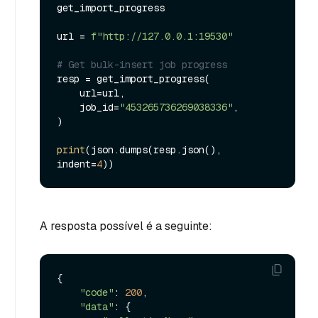
get_import_progress

url = 
f"http://127.0.0.1:19530"
# Get bulk-insert job progress
resp = get_import_progress(

    url=url,

    job_id=
"453265736269038336"
,

)

print
(json.dumps(resp.json(), 
indent=
4
A resposta possível é a seguinte:
{

"code"
: 
200
,

"data"
: {
