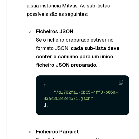
a sua instância Milvus. As sub-listas
possíveis são as seguintes:
Ficheiros JSON
Se o ficheiro preparado estiver no
formato JSON,
cada sub-lista deve
conter o caminho para um único
ficheiro JSON preparado
.
[

"/d1782fa1-6b65-4ff3-b05a-
43a436342445/1.json"
Ficheiros Parquet