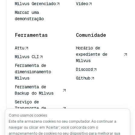
Milvus Gerenciado
Vídeo
Marcar uma
demonstração
Ferramentas
Comunidade
Attu
Horário de
expediente de
Milvus CLI
Milvus
Ferramenta de
Discord
dimensionamento
Milvus
Github
Ferramenta de
Backup do Milvus
Serviço de
Transporte de
Vetores (VTS)
Como usamos cookies
Este site armazena cookies no seu computador. Ao continuar a
Pesquisador
navegar ou clicar em 'Aceitar', você concorda com o
profundo
armazenamento de cookies no seu dispositivo para melhorar sua