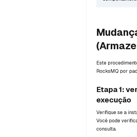
Mudança
(Armaze
Este procediment
RocksMQ por pad
Etapa 1: ve
execução
Verifique se a in
Você pode verific
consulta.