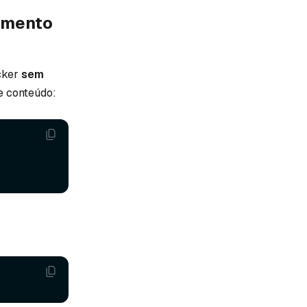
amento
ecker
sem
e conteúdo: