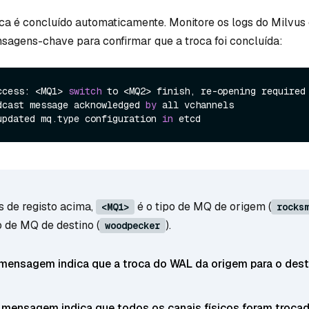
ca é concluído automaticamente. Monitore os logs do Milvu
sagens-chave para confirmar que a troca foi concluída:
ccess: <MQ1> 
switch
 to <MQ2> finish, re-opening required

dcast message acknowledged 
by
 all vchannels

updated mq.type configuration 
in
 de registo acima,
é o tipo de MQ de origem (
<MQ1>
rocks
o de MQ de destino (
).
woodpecker
 mensagem indica que a troca do WAL da origem para o dest
mensagem indica que todos os canais físicos foram trocad