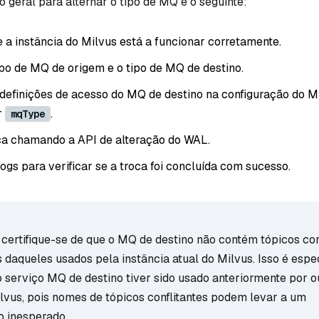
o geral para alternar o tipo de MQ é o seguinte:
 a instância do Milvus está a funcionar corretamente.
ipo de MQ de origem e o tipo de MQ de destino.
 definições de acesso do MQ de destino na configuração do 
r
.
mqType
ca chamando a API de alteração do WAL.
ogs para verificar se a troca foi concluída com sucesso.
, certifique-se de que o MQ de destino não contém tópicos co
aqueles usados pela instância atual do Milvus. Isso é espe
o serviço MQ de destino tiver sido usado anteriormente por o
ilvus, pois nomes de tópicos conflitantes podem levar a um
 inesperado.