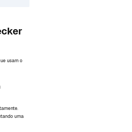
ecker
ue usam o
m
etamente.
cutando uma