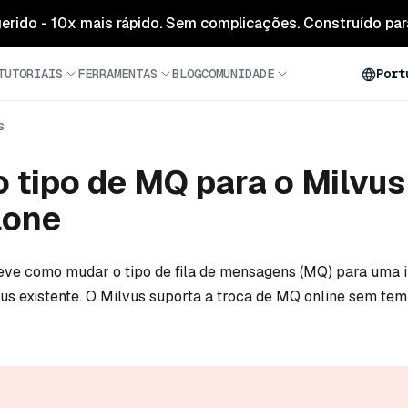
 gerido - 10x mais rápido. Sem complicações. Construído para
TUTORIAIS
FERRAMENTAS
BLOG
COMUNIDADE
Port
s
o tipo de MQ para o Milvus
lone
reve como mudar o tipo de fila de mensagens (MQ) para uma
s existente. O Milvus suporta a troca de MQ online sem te