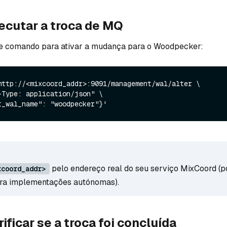
xecutar a troca de MQ
te comando para ativar a mudança para o Woodpecker:
http://<mixcoord_addr>:9091/management/wal/alter \

pelo endereço real do seu serviço MixCoord (po
xcoord_addr>
ra implementações autónomas).
rificar se a troca foi concluída