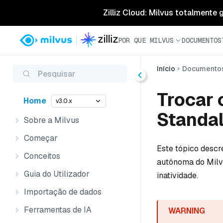
Zilliz Cloud: Milvus totalmente
POR QUE MILVUS
DOCUMENTOS
Início
Documento
Pesquisar
Trocar 
Home
v3.0.x
Standa
Sobre a Milvus
Começar
Este tópico desc
Conceitos
autônoma do Milvu
Guia do Utilizador
inatividade.
Importação de dados
Ferramentas de IA