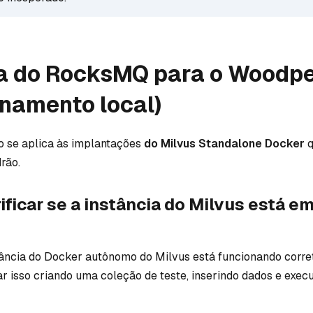
 do RocksMQ para o Woodp
namento local)
o se aplica às implantações
do Milvus Standalone Docker
q
rão.
rificar se a instância do Milvus está e
stância do Docker autônomo do Milvus está funcionando corr
ar isso criando uma coleção de teste, inserindo dados e exe