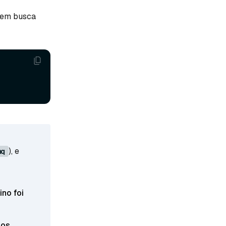
s em busca
), e
mq
ino foi
os.