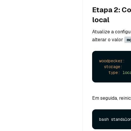
Etapa 2: C
local
Atualize a config
alterar o valor
m
woodpecker:
storage:
type:
loc
Em seguida, reinic