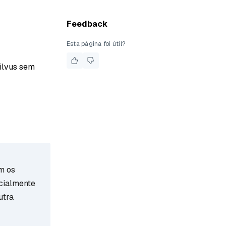
Feedback
Esta página foi útil?
Milvus sem
m os
cialmente
utra