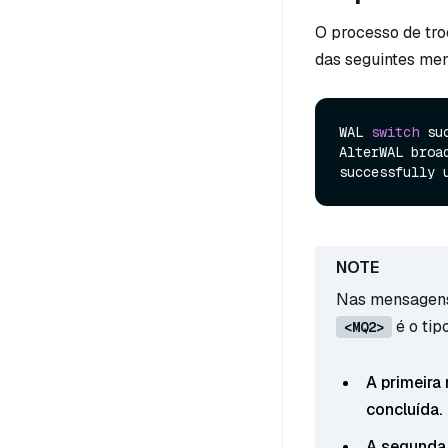
O processo de tro
das seguintes men
WAL 
switch
 su
AlterWAL broa
successfully 
Nas mensagens
é o tip
<MQ2>
A primeira
concluída.
A segunda 