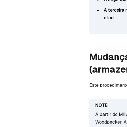
A terceira
etcd.
Mudança
(armaze
Este procediment
A partir do Mil
Woodpecker. A 