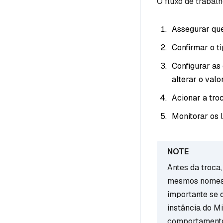
O fluxo de trabalh
Assegurar que
Confirmar o t
Configurar as
alterar o valo
Acionar a tro
Monitorar os l
Antes da troca
mesmos nomes d
importante se 
instância do M
comportamento