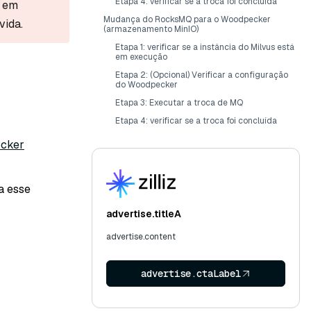
Etapa 4: verificar se a troca foi concluída
e em
Mudança do RocksMQ para o Woodpecker
vida.
(armazenamento MinIO)
Etapa 1: verificar se a instância do Milvus está
em execução
Etapa 2: (Opcional) Verificar a configuração
do Woodpecker
Etapa 3: Executar a troca de MQ
Etapa 4: verificar se a troca foi concluída
cker
a esse
advertise.titleA
advertise.content
advertise.ctaLabel