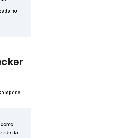
izada no
ecker
 Compose
.
como
izado da