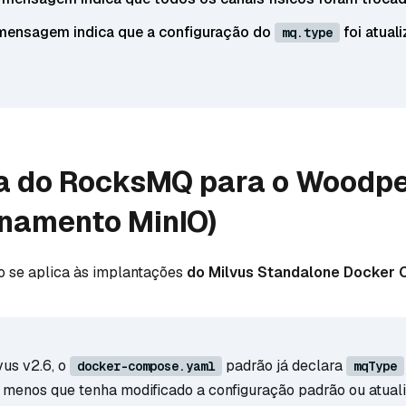
 mensagem indica que a configuração do
foi atual
mq.type
 do RocksMQ para o Woodp
namento MinIO)
o se aplica às implantações
do Milvus Standalone Docker
vus v2.6, o
padrão já declara
docker-compose.yaml
mqType
menos que tenha modificado a configuração padrão ou atual