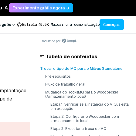
 IA.
Experimente grátis agora →
Começar
uguês
Estrela
45.5K
Marcar uma demonstração
Traduzido por
Tabela de conteúdos
Trocar o tipo de MQ para o Milvus Standalone
Pré-requisitos
Fluxo de trabalho geral
 implantação
Mudança do RocksMQ para o Woodpecker
(Armazenamento local)
mpo de
Etapa 1: verificar se a instância do Milvus está
em execução
Etapa 2: Configurar o Woodpecker com
armazenamento local
Etapa 3: Executar a troca de MQ