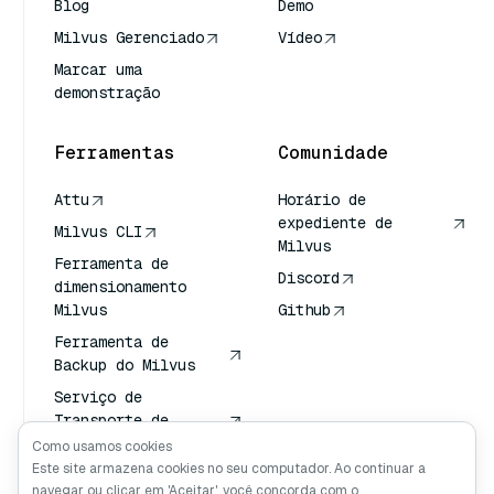
Blog
Demo
Milvus Gerenciado
Vídeo
Marcar uma
demonstração
Ferramentas
Comunidade
Attu
Horário de
expediente de
Milvus CLI
Milvus
Ferramenta de
Discord
dimensionamento
Milvus
Github
Ferramenta de
Backup do Milvus
Serviço de
Transporte de
Vetores (VTS)
Como usamos cookies
Este site armazena cookies no seu computador. Ao continuar a
Pesquisador
navegar ou clicar em 'Aceitar', você concorda com o