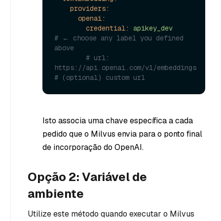
providers:
openai:
credential:
apikey_dev
# ← choose any label you defined 
above
# url: 
https://api.openai.com/v1/embeddings   
# (optional) custom url
Isto associa uma chave específica a cada
pedido que o Milvus envia para o ponto final
de incorporação do OpenAI.
Opção 2: Variável de
ambiente
Utilize este método quando executar o Milvus