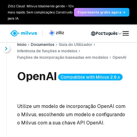
Zilliz Cloud: Milvus totalmente gerido - 10x
mais rápido. Sem complicações. Construído
Experimente grátis agora →
para IA.
Português
Início
Documentos
Guia do Utilizador
Inferência de funções e modelos
Funções de incorporação baseadas em modelos
OpenAI
OpenAI
Compatible with Milvus 2.6.x
Utilize um modelo de incorporação OpenAI com
o Milvus, escolhendo um modelo e configurando
o Milvus com a sua chave API OpenAI.