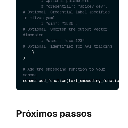
# Optional parameters:
# "credential": "apikey_dev",               
# Optional: Credential label specified 
in milvus.yaml
# "dim": "1536",                            
# Optional: Shorten the output vector 
dimension
# "user": "user123"                         
# Optional: identifier for API tracking
    }

)

# Add the embedding function to your 
schema
Próximos passos