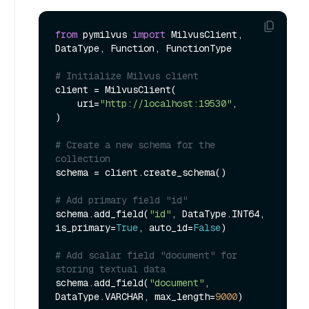
from
 pymilvus 
import
 MilvusClient, 
DataType, Function, FunctionType

# Initialize Milvus client
client = MilvusClient(

    uri=
"http://localhost:19530"
,

)

# Create a new schema for the 
collection
schema = client.create_schema()

# Add primary field "id"
schema.add_field(
"id"
, DataType.INT64, 
is_primary=
True
, auto_id=
False
)

# Add scalar field "document" for 
storing textual data
schema.add_field(
"document"
, 
DataType.VARCHAR, max_length=
9000
)
