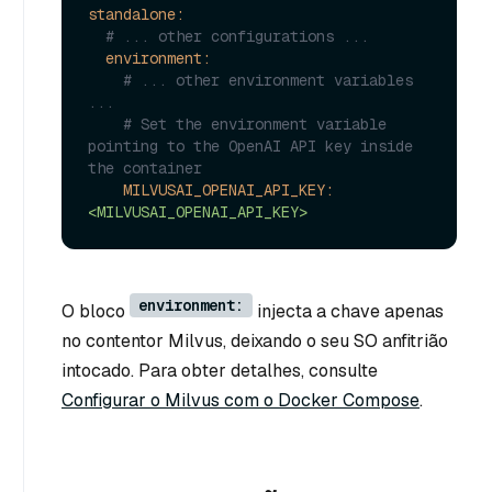
standalone:
# ... other configurations ...
environment:
# ... other environment variables 
...
# Set the environment variable 
pointing to the OpenAI API key inside 
the container
MILVUSAI_OPENAI_API_KEY:
<MILVUSAI_OPENAI_API_KEY>
environment:
O bloco
injecta a chave apenas
no contentor Milvus, deixando o seu SO anfitrião
intocado. Para obter detalhes, consulte
Configurar o Milvus com o Docker Compose
.