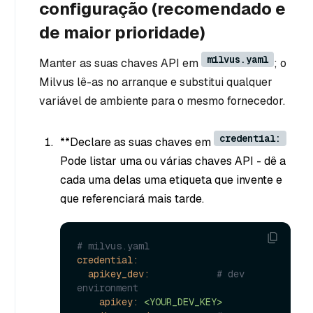
configuração (recomendado e
de maior prioridade)
milvus.yaml
Manter as suas chaves API em
; o
Milvus lê-as no arranque e substitui qualquer
variável de ambiente para o mesmo fornecedor.
credential:
**Declare as suas chaves em
Pode listar uma ou várias chaves API - dê a
cada uma delas uma etiqueta que invente e
que referenciará mais tarde.
# milvus.yaml
credential:
apikey_dev:
# dev 
environment
apikey:
<YOUR_DEV_KEY>