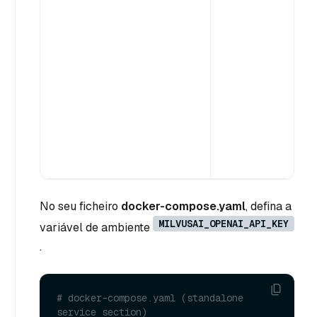
)
No seu ficheiro
docker-compose.yaml
, defina a
MILVUSAI_OPENAI_API_KEY
variável de ambiente
.
# docker-compose.yaml (standalone 
service section)