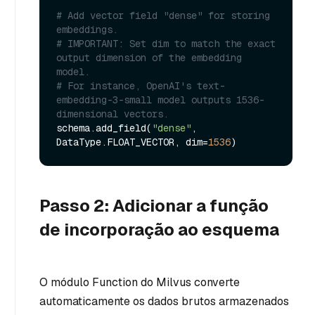
# Add vector field "dense" for storing 
embeddings.
# IMPORTANT: Set dim to match the exact 
output dimension of the embedding 
model.
# For instance, OpenAI's text-
embedding-3-small model outputs 1536-
dimensional vectors.
schema.add_field(
"dense"
, 
DataType.FLOAT_VECTOR, dim=
1536
Passo 2: Adicionar a função
de incorporação ao esquema
O módulo Function do Milvus converte
automaticamente os dados brutos armazenados