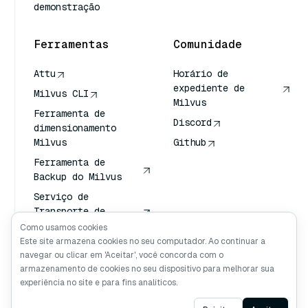
demonstração
Ferramentas
Comunidade
Attu
Horário de
expediente de
Milvus CLI
Milvus
Ferramenta de
Discord
dimensionamento
Milvus
Github
Ferramenta de
Backup do Milvus
Serviço de
Transporte de
Vetores (VTS)
Como usamos cookies
Este site armazena cookies no seu computador. Ao continuar a
Pesquisador
navegar ou clicar em 'Aceitar', você concorda com o
profundo
armazenamento de cookies no seu dispositivo para melhorar sua
Contexto de Claude
experiência no site e para fins analíticos.