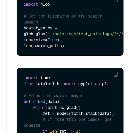
import
 glob

# Get the filepaths of the search 
images
search_paths = 
glob.glob(
'./paintings/test_paintings/**/*.jpg
recursive=
True
len
import
from
 matplotlib 
import
 pyplot 
as
 plt

# Embed the search images
def
embed
(
data
):

with
 torch.no_grad():

        ret = model(torch.stack(data))

# If more than one image, use 
squeeze
if
len
(ret) > 
1
:
