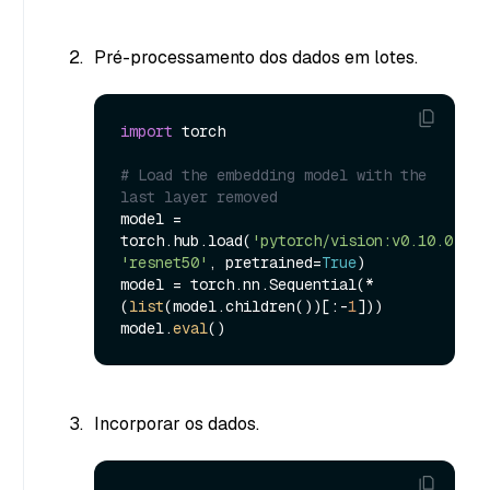
Pré-processamento dos dados em lotes.
import
 torch

# Load the embedding model with the 
last layer removed
model = 
torch.hub.load(
'pytorch/vision:v0.10.0'
, 
'resnet50'
, pretrained=
True
)

model = torch.nn.Sequential(*
(
list
(model.children())[:-
1
]))

model.
eval
Incorporar os dados.