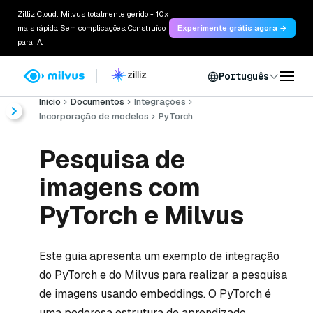
Zilliz Cloud: Milvus totalmente gerido - 10x
mais rápido. Sem complicações. Construído
Experimente grátis agora →
para IA.
Português
Início
Documentos
Integrações
Incorporação de modelos
PyTorch
Pesquisa de
imagens com
PyTorch e Milvus
Este guia apresenta um exemplo de integração
do PyTorch e do Milvus para realizar a pesquisa
de imagens usando embeddings. O PyTorch é
uma poderosa estrutura de aprendizado