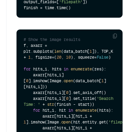
output_fields=[
'filepath'
])

# Show the image results
f, axarr = 
plt.subplots(
len
(data_batch[
1
]), TOP_K 
+ 
1
, figsize=(
20
, 
10
), squeeze=
False
)

for
 hits_i, hits 
in
enumerate
(res):

    axarr[hits_i]
[
0
].imshow(Image.
open
(data_batch[
1
]
[hits_i]))

    axarr[hits_i][
0
].set_axis_off()

    axarr[hits_i][
0
].set_title(
'Search 
Time: '
 + 
str
(finish - start))

for
 hit_i, hit 
in
enumerate
(hits):

        axarr[hits_i][hit_i + 
1
].imshow(Image.
open
(hit.entity.get(
'filepath'
        axarr[hits_i][hit_i + 