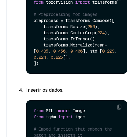
from
 torchvision 
import
 transforms

# Preprocessing for images
preprocess = transforms.Compose([

    transforms.Resize(
256
),

    transforms.CenterCrop(
224
),

    transforms.ToTensor(),

    transforms.Normalize(mean=
[
0.485
, 
0.456
, 
0.406
], std=[
0.229
, 
0.224
, 
0.225
]),

Inserir os dados.
from
 PIL 
import
from
 tqdm 
import
 tqdm

# Embed function that embeds the 
batch and inserts it