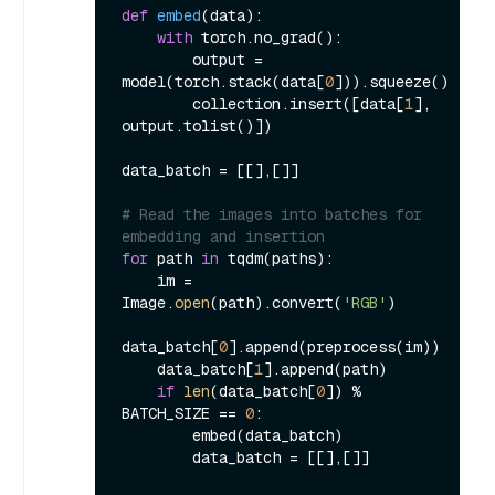
def
embed
(
data
):

with
 torch.no_grad():

        output = 
model(torch.stack(data[
0
])).squeeze()

        collection.insert([data[
1
], 
output.tolist()])

data_batch = [[],[]]

# Read the images into batches for 
embedding and insertion
for
 path 
in
 tqdm(paths):

    im = 
Image.
open
(path).convert(
'RGB'
)

data_batch[
0
].append(preprocess(im))

    data_batch[
1
].append(path)

if
len
(data_batch[
0
]) % 
BATCH_SIZE == 
0
:

        embed(data_batch)

        data_batch = [[],[]]
