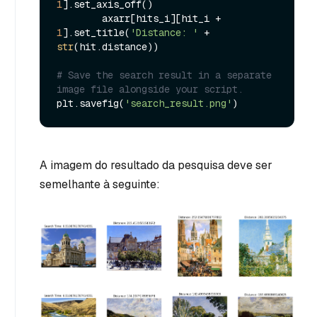
1
].set_axis_off()

        axarr[hits_i][hit_i + 
1
].set_title(
'Distance: '
 + 
str
(hit.distance))

# Save the search result in a separate 
image file alongside your script.
plt.savefig(
'search_result.png'
A imagem do resultado da pesquisa deve ser
semelhante à seguinte: