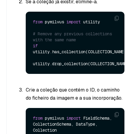
Se a coleção já existir, elimine-a.
from
 pymilvus 
import
 utility

# Remove any previous collections 
with the same name
if
utility.has_collection(COLLECTION_NAME):

Crie a coleção que contém o ID, o caminho
do ficheiro da imagem e a sua incorporação.
from
 pymilvus 
import
 FieldSchema, 
CollectionSchema, DataType, 
Collection
