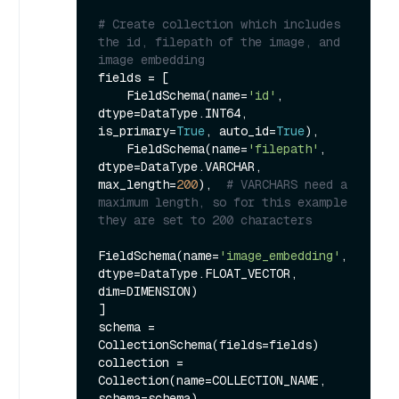
# Create collection which includes 
the id, filepath of the image, and 
image embedding
fields = [

    FieldSchema(name=
'id'
, 
dtype=DataType.INT64, 
is_primary=
True
, auto_id=
True
),

    FieldSchema(name=
'filepath'
, 
dtype=DataType.VARCHAR, 
max_length=
200
),  
# VARCHARS need a 
maximum length, so for this example 
they are set to 200 characters
FieldSchema(name=
'image_embedding'
, 
dtype=DataType.FLOAT_VECTOR, 
dim=DIMENSION)

]

schema = 
CollectionSchema(fields=fields)

collection = 
Collection(name=COLLECTION_NAME, 