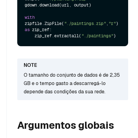
gdown.download(url, output)

with
zipfile.ZipFile(
"./paintings.zip"
,
"r"
) 
as
 zip_ref:

    zip_ref.extractall(
"./paintings"
O tamanho do conjunto de dados é de 2,35
GB e o tempo gasto a descarregá-lo
depende das condições da sua rede.
Argumentos globais