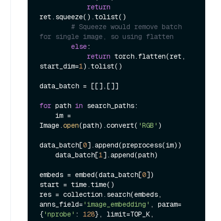
return
ret.squeeze().tolist()

# Squeeze would remove batch 
for single image, so using flatten
else
:

return
 torch.flatten(ret, 
start_dim=
1
).tolist()

data_batch = [[],[]]

for
 path 
in
 search_paths:

    im = 
Image.
open
(path).convert(
'RGB'
)

data_batch[
0
].append(preprocess(im))

    data_batch[
1
].append(path)

embeds = embed(data_batch[
0
])

start = time.time()

res = collection.search(embeds, 
anns_field=
'image_embedding'
, param=
{
'nprobe'
: 
128
}, limit=TOP_K, 