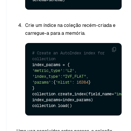
Crie um índice na coleção recém-criada e
carregue-a para a memória.
# Create an AutoIndex index for 
collection
'metric_type'
:
'L2'
'index_type'
:
"IVF_FLAT"
'params'
:{
'nlist'
: 
16384
}

}

collection.create_index(field_name=
"image_
index_params=index_params)
