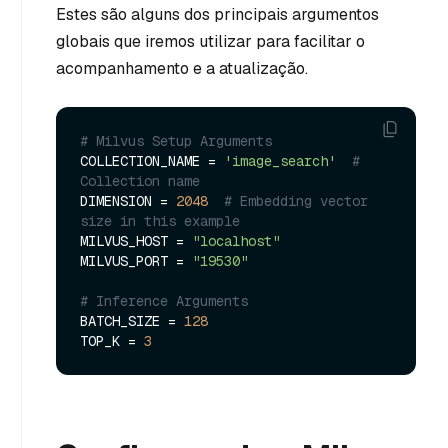
Estes são alguns dos principais argumentos
globais que iremos utilizar para facilitar o
acompanhamento e a atualização.
# Milvus Setup Arguments
COLLECTION_NAME = 
'image_search'
# 
Collection name
DIMENSION = 
2048
# Embedding vector 
size in this example
MILVUS_HOST = 
"localhost"
MILVUS_PORT = 
"19530"
# Inference Arguments
BATCH_SIZE = 
128
TOP_K = 
3