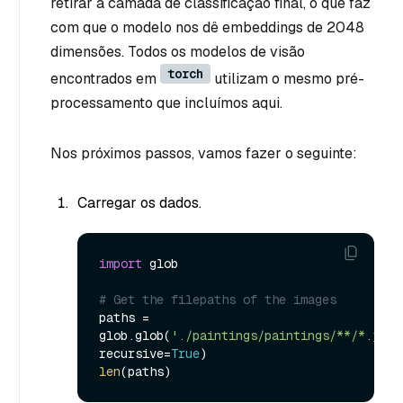
retirar a camada de classificação final, o que faz
com que o modelo nos dê embeddings de 2048
dimensões. Todos os modelos de visão
torch
encontrados em
utilizam o mesmo pré-
processamento que incluímos aqui.
Nos próximos passos, vamos fazer o seguinte:
Carregar os dados.
import
 glob

# Get the filepaths of the images
paths = 
glob.glob(
'./paintings/paintings/**/*.jpg'
recursive=
True
len