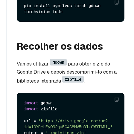
pip install pymilvus torch gdown 
Recolher os dados
gdown
Vamos utilizar
para obter o zip do
Google Drive e depois descomprimi-lo com a
zipfile
biblioteca integrada
.
import
import
 zipfile

url = 
'https://drive.google.com/uc?
id=1OYDHLEy992qu5C4C8HV5uDIkOWRTAR1_'
output = 
'./paintings.zip'