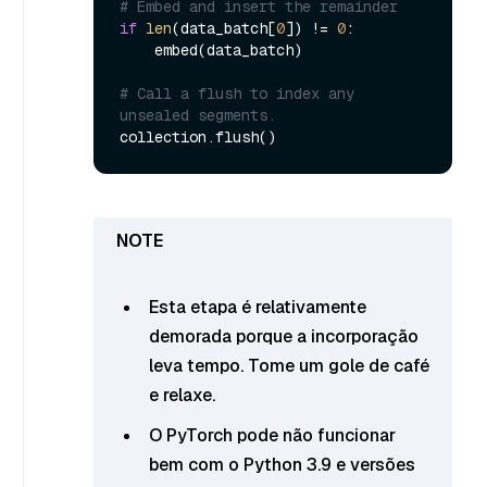
# Embed and insert the remainder
if
len
(data_batch[
0
]) != 
0
:

    embed(data_batch)

# Call a flush to index any 
unsealed segments.
Esta etapa é relativamente
demorada porque a incorporação
leva tempo. Tome um gole de café
e relaxe.
O PyTorch pode não funcionar
bem com o Python 3.9 e versões