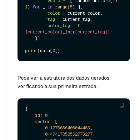
"vector"
: [ random.uniform(-
1
, 
1
) 
for
 _ 
in
range
(
5
) ],

"color"
: current_color,

"tag"
: current_tag,

"color_tag"
: 
f"
{current_color}
_
{
str
(current_tag)}
"
    })

print
(data[
0
Pode ver a estrutura dos dados gerados
verificando a sua primeira entrada.
{

id:
0
,

vector:
 [

0.1275656405044483
,

0.47417858592773277
,
