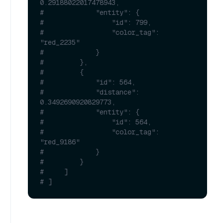
0.29188022017478943,
#             "entity": {
#                 "id": 799,
#                 "color_tag": 
"red_2235"
#             }
#         },
#         {
#             "id": 564,
#             "distance": 
0.3492690920829773,
#             "entity": {
#                 "id": 564,
#                 "color_tag": 
"red_9186"
#             }
#         }
#     ]
# ]