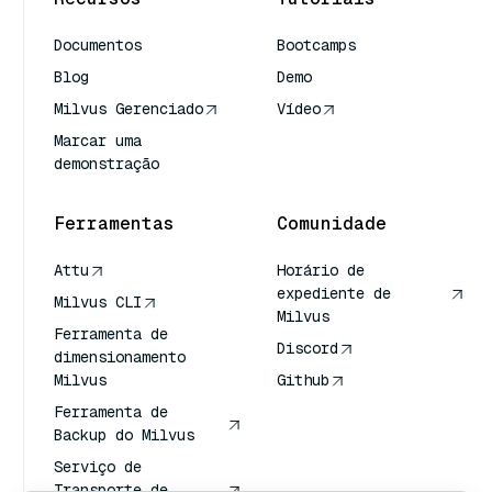
Documentos
Bootcamps
Blog
Demo
Milvus Gerenciado
Vídeo
Marcar uma
demonstração
Ferramentas
Comunidade
Attu
Horário de
expediente de
Milvus CLI
Milvus
Ferramenta de
Discord
dimensionamento
Milvus
Github
Ferramenta de
Backup do Milvus
Serviço de
Transporte de