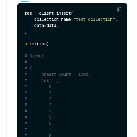
res = client.insert(

    collection_name=
"test_collection"
,

    data=data,

)

print
(res)

# Output
#
# {
#     "insert_count": 1000,
#     "ids": [
#         0,
#         1,
#         2,
#         3,
#         4,
#         5,
#         6,
#         7,
#         8,