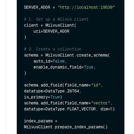
SERVER_ADDR = 
"http://localhost:19530"
# 1. Set up a Milvus client
client = MilvusClient(

    uri=SERVER_ADDR

)

# 2. Create a collection
schema = MilvusClient.create_schema(

    auto_id=
False
,

    enable_dynamic_field=
True
,

)

schema.add_field(field_name=
"id"
, 
datatype=DataType.INT64, 
is_primary=
True
)

schema.add_field(field_name=
"vector"
, 
datatype=DataType.FLOAT_VECTOR, dim=
5
)

index_params = 
MilvusClient.prepare_index_params()
