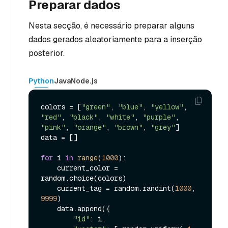
Preparar dados
Nesta secção, é necessário preparar alguns
dados gerados aleatoriamente para a inserção
posterior.
Python
Java
Node.js
colors = [
"green"
, 
"blue"
, 
"yellow"
, 
"red"
, 
"black"
, 
"white"
, 
"purple"
, 
"pink"
, 
"orange"
, 
"brown"
, 
"grey"
]

data = []

for
 i 
in
range
(
1000
):

    current_color = 
random.choice(colors)

    current_tag = random.randint(
1000
, 
9999
)

    data.append({

"id"
: i,
