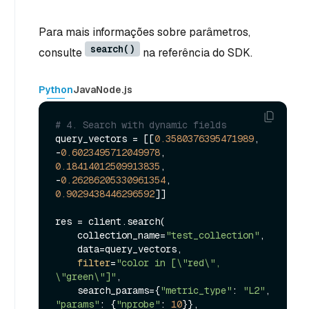
Para mais informações sobre parâmetros,
search()
consulte
na referência do SDK.
Python
Java
Node.js
# 4. Search with dynamic fields
query_vectors = [[
0.3580376395471989
, 
-
0.6023495712049978
, 
0.18414012509913835
, 
-
0.26286205330961354
, 
0.9029438446296592
]]

res = client.search(

    collection_name=
"test_collection"
,

    data=query_vectors,

filter
=
"color in [\"red\", 
\"green\"]"
,

    search_params={
"metric_type"
: 
"L2"
, 
"params"
: {
"nprobe"
: 
10
}},
