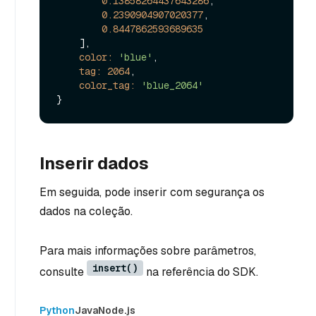
0.13858264437643286
,

0.2390904907020377
,

0.8447862593689635
    ],

color:
'blue'
,

tag:
2064
,

color_tag:
'blue_2064'
Inserir dados
Em seguida, pode inserir com segurança os
dados na coleção.
Para mais informações sobre parâmetros,
insert()
consulte
na referência do SDK.
Python
Java
Node.js