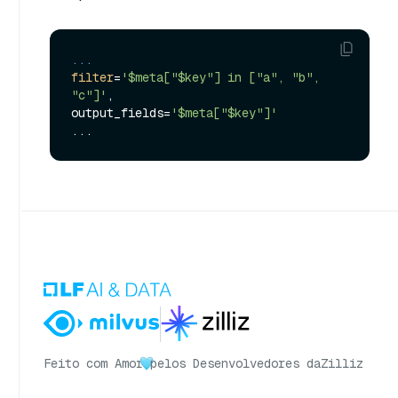
... 
filter
=
'$meta["$key"] in ["a", "b", 
"c"]'
, 

output_fields=
'$meta["$key"]'
Feito com Amor
pelos Desenvolvedores da
Zilliz