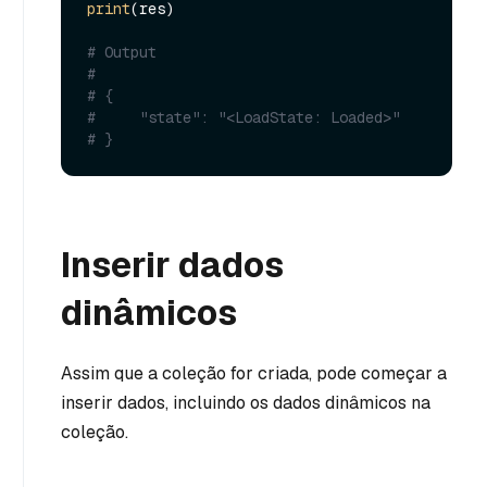
print
(res)

# Output
#
# {
#     "state": "<LoadState: Loaded>"
# }
Inserir dados
dinâmicos
Assim que a coleção for criada, pode começar a
inserir dados, incluindo os dados dinâmicos na
coleção.