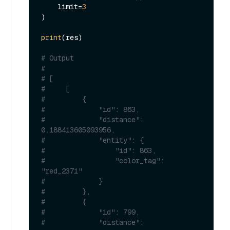
    limit=
3
)

print
(res)

# Output
#
# [
#     [
#         {
#             "id": 863,
#             "distance": 
0.188413605093956,
#             "entity": {
#                 "id": 863,
#                 "color_tag": 
"red_2371"
#             }
#         },
#         {
#             "id": 799,
#             "distance": 