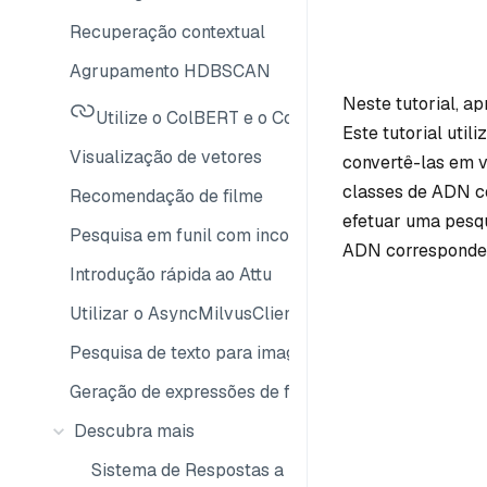
Recuperação contextual
Agrupamento HDBSCAN
Neste tutorial, a
Utilize o ColBERT e o ColPali com o Milvus
Este tutorial util
Visualização de vetores
convertê-las em v
classes de ADN c
Recomendação de filme
efetuar uma pesqu
Pesquisa em funil com incorporações Matryoshka
ADN corresponden
Introdução rápida ao Attu
Utilizar o AsyncMilvusClient com o asyncio
Pesquisa de texto para imagem com o Milvus
Geração de expressões de filtro de consultas do M
Descubra mais
Sistema de Respostas a Perguntas