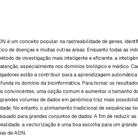
N é um conceito popular na rastreabilidade de genes, identi
tico de doenças e muitas outras áreas. Enquanto todas as ind
odo de investigação mais inteligente e eficiente, a inteligênci
 atenção, especialmente nos domínios biológico e médico. C
stigadores estão a contribuir para a aprendizagem automática
unda no domínio da bioinformática. Para tornar os resultado
is convincentes, uma opção comum é aumentar o tamanho da
grandes volumes de dados em genómica traz mais possibili
idade. No entanto, o alinhamento tradicional de sequências te
dequado para grandes conjuntos de dados. A fim de reduzir as
ealidade, a vectorização é uma boa escolha para um grande
ias de ADN.