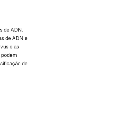
as de ADN.
ias de ADN e
vus e as
s podem
sificação de