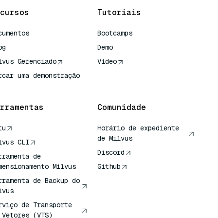
cursos
Tutoriais
cumentos
Bootcamps
og
Demo
lvus Gerenciado
Vídeo
rcar uma demonstração
rramentas
Comunidade
tu
Horário de expediente
de Milvus
lvus CLI
Discord
rramenta de
mensionamento Milvus
Github
rramenta de Backup do
lvus
rviço de Transporte
 Vetores (VTS)