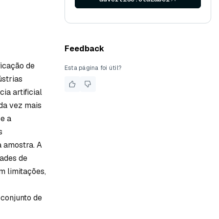
Feedback
ficação de
Esta página foi útil?
ústrias
a artificial
ada vez mais
 e a
s
 amostra. A
dades de
m limitações,
 conjunto de