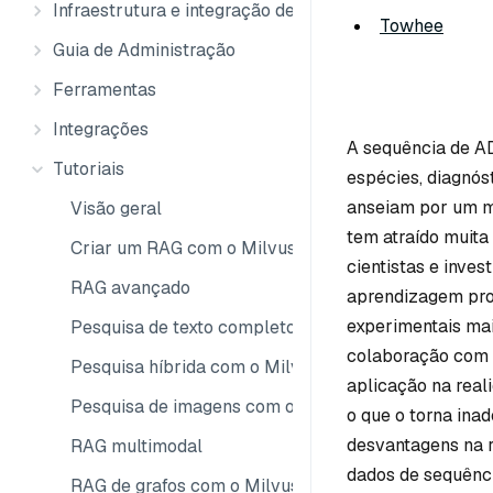
Infraestrutura e integração de dados
Towhee
Guia de Administração
Ferramentas
Integrações
A sequência de AD
Tutoriais
espécies, diagnós
anseiam por um mét
Visão geral
tem atraído muita
Criar um RAG com o Milvus
cientistas e inve
RAG avançado
aprendizagem prof
experimentais ma
Pesquisa de texto completo com o Milvus
colaboração com 
Pesquisa híbrida com o Milvus
aplicação na real
Pesquisa de imagens com o Milvus
o que o torna ina
desvantagens na r
RAG multimodal
dados de sequênc
RAG de grafos com o Milvus