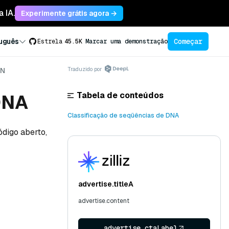
 IA.
Experimente grátis agora →
Começar
uguês
Estrela
45.5K
Marcar uma demonstração
Traduzido por
DN
Tabela de conteúdos
DNA
Classificação de seqüências de DNA
ódigo aberto,
advertise.titleA
advertise.content
advertise.ctaLabel