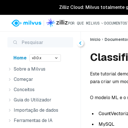
Zilliz Cloud: Milvus totalmente
POR QUE MILVUS
DOCUMENTOS
Início
Documento
Pesquisar
Classif
Home
v3.0.x
Sobre a Milvus
Este tutorial dem
Começar
para criar um mod
Conceitos
O modelo ML e o s
Guia do Utilizador
Importação de dados
CountVectori
Ferramentas de IA
MySQL