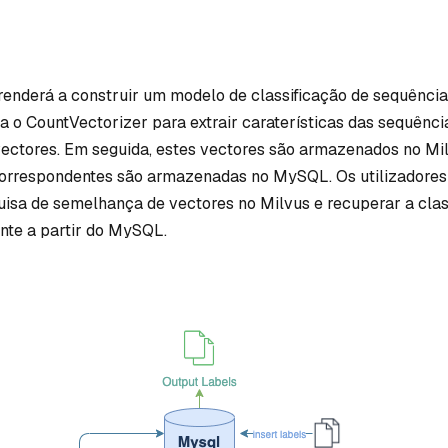
prenderá a construir um modelo de classificação de sequênci
iza o CountVectorizer para extrair caraterísticas das sequênc
ectores. Em seguida, estes vectores são armazenados no Mil
orrespondentes são armazenadas no MySQL. Os utilizadore
isa de semelhança de vectores no Milvus e recuperar a clas
te a partir do MySQL.
ilvus com modelos de linguagem de grande dimensão