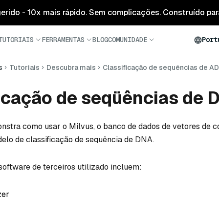
 gerido - 10x mais rápido. Sem complicações. Construído para
TUTORIAIS
FERRAMENTAS
BLOG
COMUNIDADE
Port
s
Tutoriais
Descubra mais
Classificação de sequências de A
icação de seqüências de 
onstra como usar o Milvus, o banco de dados de vetores de c
elo de classificação de sequência de DNA.
oftware de terceiros utilizado incluem:
zer