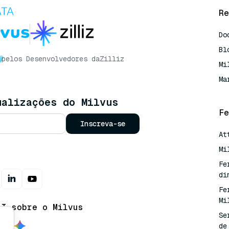
Re
Do
Bl
pelos Desenvolvedores da
Zilliz
Mi
Ma
ualizações do Milvus
Fe
Inscreva-se
At
Mi
Fe
di
Fe
Mi
AI sobre o Milvus
Se
de