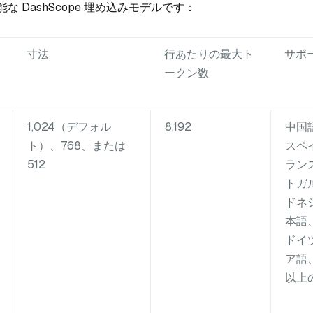
な DashScope 埋め込みモデルです：
寸法
行あたりの最大ト
サポ
ークン数
1,024（デフォル
8,192
中国
ト）、768、または
スペ
512
ラン
トガ
ドネ
本語
ドイ
ア語
以上