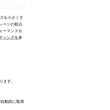
ズを小さくす
レージの観点
ォーマンスを
ディングを
参
あります。
が自動的に取得