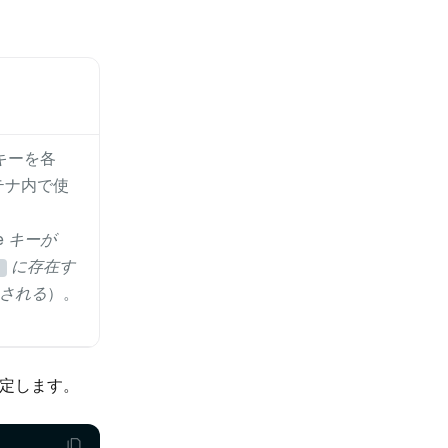
e キーを各
ンテナ内で使
pe キーが
に存在す
される
）。
定します。