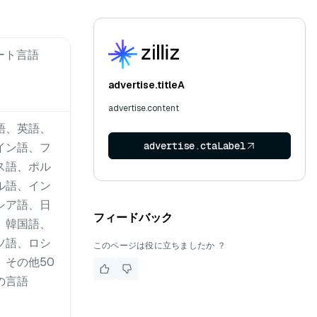
ート言語
advertise.titleA
advertise.content
語、英語、
advertise.ctaLabel
イン語、フ
ス語、ポル
ル語、イン
シア語、日
フィードバック
、韓国語、
ツ語、ロシ
このページは役に立ちましたか ？
、その他50
の言語