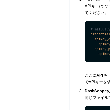
APIキーは
てください。
# milvus.
credentia
apikey_
apike
apikey_
apike
ここにAPI
でAPIキー
DashSco
同じファイルで