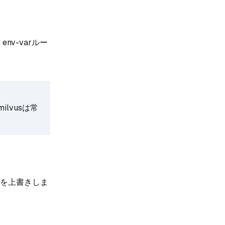
v-varルー
lvusは常
数を上書きしま