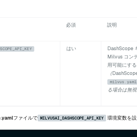
必須
説明
はい
DashScop
SCOPE_API_KEY
Milvus コ
用可能にする
（DashSco
milvus.yaml
る場合は無視
.yaml
ファイルで
環境変数を設
MILVUSAI_DASHSCOPE_API_KEY