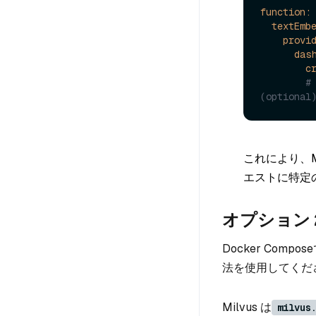
function:
textEmb
provi
das
c
#
(optional
これにより、Mi
エストに特定
オプション 
Docker Com
法を使用してくだ
Milvus は
milvus