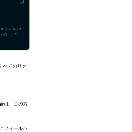
ned above
/v1   # 
するすべてのリク
い場合は、この方
にフォールバ