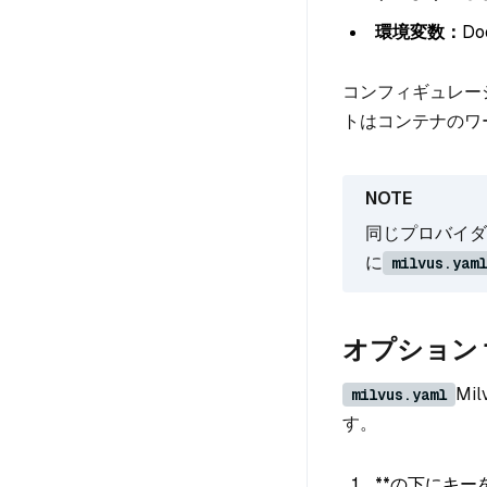
環境変数：
Do
コンフィギュレーシ
トはコンテナのワ
同じプロバイダ
に
milvus.yaml
オプション 1
Mi
milvus.yaml
す。
**の下にキ