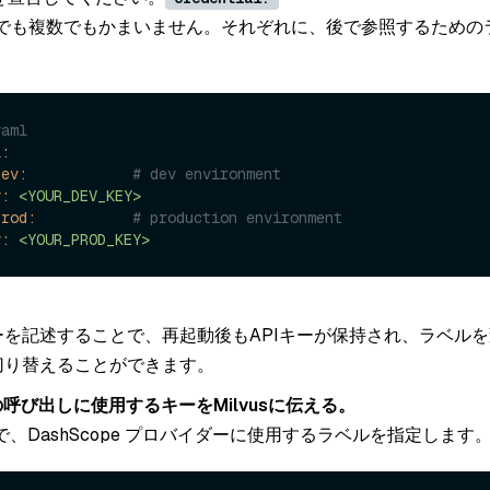
1つでも複数でもかまいません。それぞれに、後で参照するための
yaml
l:
dev:
# dev environment
y:
<YOUR_DEV_KEY>
prod:
# production environment
y:
<YOUR_PROD_KEY>
キーを記述することで、再起動後もAPIキーが保持され、ラベル
を切り替えることができます。
peの呼び出しに使用するキーをMilvusに伝える。
、DashScope プロバイダーに使用するラベルを指定します