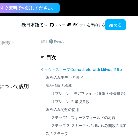
すぐ無料でお試しください。
始める
日本語で
スター
45.5K
デモを予約する
翻訳
み関数
目次
ダッシュスコープCompatible with Milvus 2.6.x
埋め込みモデルの選択
方法について説明
認証情報の構成
オプション 1: 設定ファイル (推奨 & 優先度高)
オプション 2: 環境変数
埋め込み関数の使用
ステップ1：スキーマフィールドの定義
ステップ 2: スキーマへの埋め込み関数の追加
次のステップ