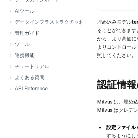
AIツール
埋め込みモデル
te
データインフラストラクチャおよび統合
ることができます
管理ガイド
から、より高価に
ツール
よりコントロール
照してください。
連携機能
チュートリアル
よくある質問
認証情報
API Reference
Milvus は、埋
Milvus はク
設定ファイル 
するようにし