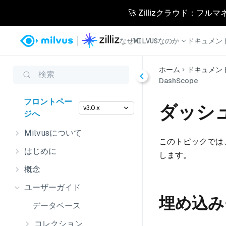
🚀 Zillizクラウド：フル
なぜMILVUSなのか
ドキュメン
ホーム
ドキュメン
検索
DashScope
フロントペー
ダッシ
v3.0.x
ジへ
Milvusについて
このトピックでは、M
はじめに
します。
概念
ユーザーガイド
埋め込み
データベース
コレクション