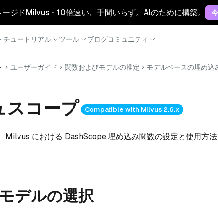
マネージドMilvus - 10倍速い。手間いらず。AIのために構築。
今
ト
チュートリアル
ツール
ブログ
コミュニティ
ト
ユーザーガイド
関数およびモデルの推定
モデルベースの埋め込
ュスコープ
Compatible with Milvus 2.6.x
ilvus における DashScope 埋め込み関数の設定と使用
モデルの選択