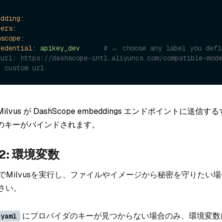
edding:
ders:
hscope:
redential:
apikey_dev
# ← choose any label you defi
 url: https://dashscope-intl.aliyuncs.com/compatible-mode
) custom url
lvus が DashScope embeddings エンドポイントに送信
のキーがバインドされます。
2: 環境変数
poseでMilvusを実行し、ファイルやイメージから秘密を守りた
さい。
にプロバイダのキーが見つからない場合のみ、環境変数
.yaml