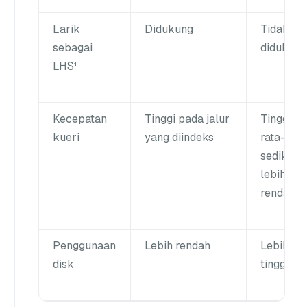
Larik
Didukung
Tidak
sebagai
didukung
LHS¹
Kecepatan
Tinggi
pada jalur
Tinggi
,
kueri
yang diindeks
rata-rata
sedikit
lebih
rendah
Penggunaan
Lebih rendah
Lebih
disk
tinggi