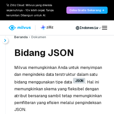
🚀 Zilliz Cloud: Milvus yang dikelola
sepenuhnya - 10x lebih cepat. Tanpa
Coba Gratis Sekarang →
kerumitan. Dibangun untuk AI.
Indonesia
Beranda
Dokumen
Bidang JSON
Milvus memungkinkan Anda untuk menyimpan
dan mengindeks data terstruktur dalam satu
JSON
bidang menggunakan tipe data
. Hal ini
memungkinkan skema yang fleksibel dengan
atribut bersarang sambil tetap memungkinkan
pemfilteran yang efisien melalui pengindeksan
JSON.