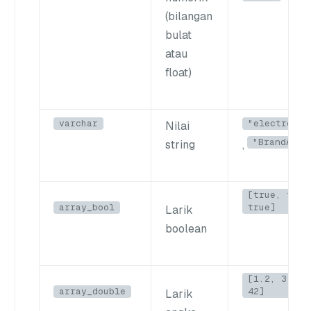
(bilangan
bulat
atau
float)
varchar
"electronic
Nilai
"BrandA"
string
,
[true, fals
array_bool
true]
Larik
boolean
[1.2, 3.14,
array_double
42]
Larik