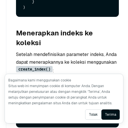
    }

Menerapkan indeks ke
koleksi
Setelah mendefinisikan parameter indeks, Anda
dapat menerapkannya ke koleksi menggunakan
create_index()
:
Bagaimana kami menggunakan cookie
Python
Java
NodeJS
Go
cURL
Situs web ini menyimpan cookie di komputer Anda. Dengan
melanjutkan penelusuran atau dengan mengklik ‘Terima’, Anda
setuju dengan penyimpanan cookie di perangkat Anda untuk
client.create_index(

meningkatkan pengalaman situs Anda dan untuk tujuan analitis.
    collection_name=
"product_catalog"
,

    index_params=index_params

Ask AI
Tolak
Terima