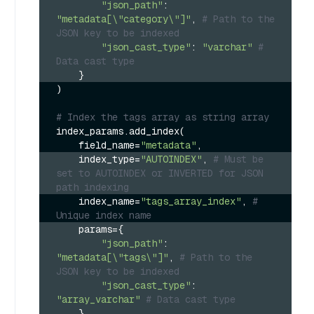
"json_path"
: 
"metadata[\"category\"]"
, 
# Path to the 
JSON key to be indexed
"json_cast_type"
: 
"varchar"
# 
Data cast type
    }
)

# Index the tags array as string array
index_params.add_index(

    field_name=
"metadata"
    index_type=
"AUTOINDEX"
, 
# Must be 
set to AUTOINDEX or INVERTED for JSON 
path indexing
    index_name=
"tags_array_index"
, 
# 
Unique index name
    params={
"json_path"
: 
"metadata[\"tags\"]"
, 
# Path to the 
JSON key to be indexed
"json_cast_type"
: 
"array_varchar"
# Data cast type
    }