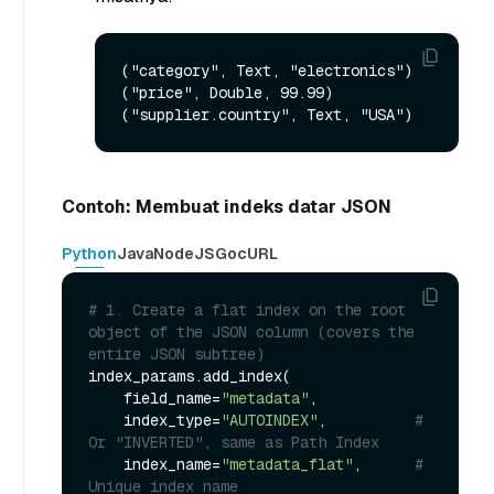
("category", Text, "electronics")

("price", Double, 99.99)

Contoh: Membuat indeks datar JSON
Python
Java
NodeJS
Go
cURL
# 1. Create a flat index on the root 
object of the JSON column (covers the 
entire JSON subtree)
index_params.add_index(

    field_name=
"metadata"
,

    index_type=
"AUTOINDEX"
,          
# 
Or "INVERTED", same as Path Index
    index_name=
"metadata_flat"
,      
# 
Unique index name