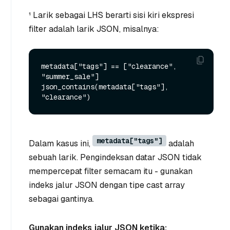
¹
Larik sebagai LHS
berarti sisi kiri ekspresi
filter adalah larik JSON, misalnya:
metadata["tags"] == ["clearance", 
"summer_sale"]

json_contains(metadata["tags"], 
metadata["tags"]
Dalam kasus ini,
adalah
sebuah larik. Pengindeksan datar JSON tidak
mempercepat filter semacam itu - gunakan
indeks jalur JSON dengan tipe cast array
sebagai gantinya.
Gunakan indeks jalur JSON ketika: