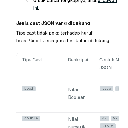
Untuk daftar lengkapnya, lihat
di bawah
ini
.
Jenis cast JSON yang didukung
Tipe cast tidak peka terhadap huruf
besar/kecil. Jenis-jenis berikut ini didukung:
Tipe Cast
Deskripsi
Contoh Nilai
JSON
bool
true
fals
Nilai
,
Boolean
double
42
99.99
Nilai
,
,
-15.5
numerik