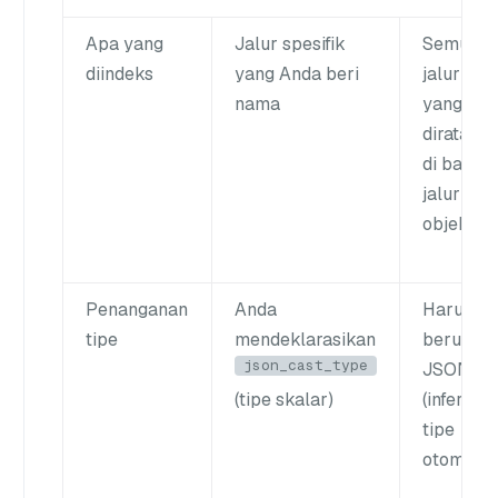
Apa yang
Jalur spesifik
Semua
diindeks
yang Anda beri
jalur
nama
yang
dirataka
di bawah
jalur
objek
Penanganan
Anda
Harus
tipe
mendeklarasikan
berupa
json_cast_type
JSON
(tipe skalar)
(inferensi
tipe
otomatis