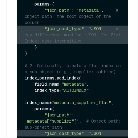
    params={

"json_path"
: 
'metadata'
,     
# 
Object path: the root object of the 
column
"json_cast_type"
: 
"JSON"
# 
Key difference: must be "JSON" for Flat 
Index; case-insensitive
    }

)

# 2. Optionally, create a flat index on 
a sub-object (e.g., supplier subtree)
index_params.add_index(

    field_name=
"metadata"
,

    index_type=
"AUTOINDEX"
,

index_name=
"metadata_supplier_flat"
,

    params={

"json_path"
: 
'metadata["supplier"]'
,  
# Object path: 
sub-object path
"json_cast_type"
: 
"JSON"