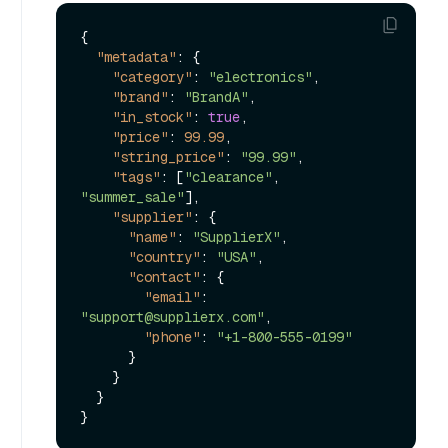
{
"metadata"
:
{
"category"
:
"electronics"
,
"brand"
:
"BrandA"
,
"in_stock"
:
true
,
"price"
:
99.99
,
"string_price"
:
"99.99"
,
"tags"
:
[
"clearance"
,
"summer_sale"
]
,
"supplier"
:
{
"name"
:
"SupplierX"
,
"country"
:
"USA"
,
"contact"
:
{
"email"
:
"support@supplierx.com"
,
"phone"
:
"+1-800-555-0199"
}
}
}
}