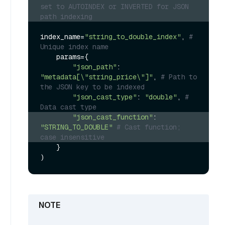
set to AUTOINDEX or INVERTED for JSON 
path indexing
index_name=
"string_to_double_index"
, 
# 
Unique index name
    params={

"json_path"
: 
"metadata[\"string_price\"]"
, 
# Path to 
the JSON key to be indexed
"json_cast_type"
: 
"double"
, 
# 
Data cast type
"json_cast_function"
: 
"STRING_TO_DOUBLE"
# Cast function; 
case insensitive
    }
