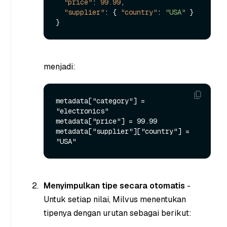
"price"
:
99.99
,
"supplier"
:
{
"country"
:
"USA"
}
}
menjadi:
metadata["category"] = 
"electronics"

metadata["price"] = 99.99

metadata["supplier"]["country"] = 
Menyimpulkan tipe secara otomatis
-
Untuk setiap nilai, Milvus menentukan
tipenya dengan urutan sebagai berikut: