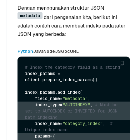
Dengan menggunakan struktur JSON
metadata
dari pengenalan kita, berikut ini
adalah contoh cara membuat indeks pada jalur
JSON yang berbeda:
Python
Java
NodeJS
Go
cURL
# Index the category field as a string
index_params = 
client.prepare_index_params()

index_params.add_index(

    field_name=
"metadata"
    index_type=
"AUTOINDEX"
, 
# Must be 
set to AUTOINDEX or INVERTED for JSON 
path indexing
    index_name=
"category_index"
,  
# 
Unique index name
    params={