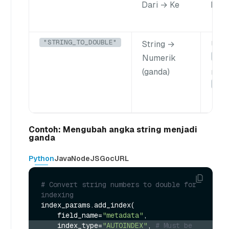
Dari → Ke
Pen
"STRING_TO_DOUBLE"
String →
Uba
"99
Numerik
(ganda)
menj
99.
Contoh: Mengubah angka string menjadi
ganda
Python
Java
NodeJS
Go
cURL
# Convert string numbers to double for 
indexing
index_params.add_index(

    field_name=
"metadata"
    index_type=
"AUTOINDEX"
, 
# Must be 