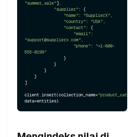
"summer_sale"
],

"supplier"
: {

"name"
: 
"SupplierX"
,

"country"
: 
"USA"
,

"contact"
: {

"email"
: 
"support@supplierx.com"
,

"phone"
: 
"+1-800-
555-0199"
                }

            }

        }

    }

]

client.insert(collection_name=
"product_catalog
Mengindeks nilai di