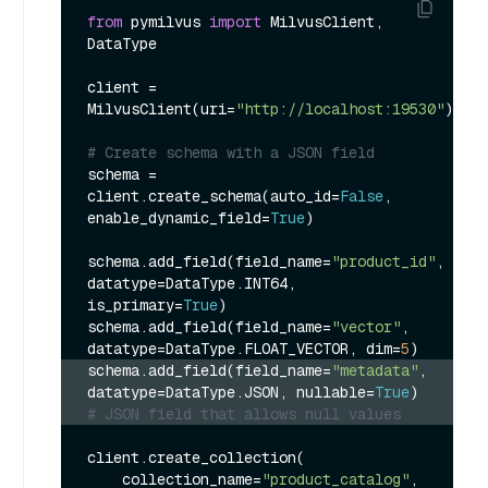
from
 pymilvus 
import
 MilvusClient, 
DataType

client = 
MilvusClient(uri=
"http://localhost:19530"
)

# Create schema with a JSON field
schema = 
client.create_schema(auto_id=
False
, 
enable_dynamic_field=
True
)

schema.add_field(field_name=
"product_id"
, 
datatype=DataType.INT64, 
is_primary=
True
)

schema.add_field(field_name=
"vector"
, 
datatype=DataType.FLOAT_VECTOR, dim=
5
schema.add_field(field_name=
"metadata"
, 
datatype=DataType.JSON, nullable=
True
)  
# JSON field that allows null values
client.create_collection(

    collection_name=
"product_catalog"
,
