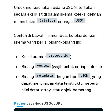
Untuk menggunakan bidang JSON, tentukan
secara eksplisit di dalam skema koleksi dengan
DataType
JSON
menentukan
sebagai
.
Contoh di bawah ini membuat koleksi dengan
skema yang berisi bidang-bidang ini:
product_id
Kunci utama (
)
vector
Bidang
(wajib untuk setiap koleksi)
metadata
JSON
Bidang
dengan tipe
, yang
dapat menyimpan data terstruktur seperti
nilai datar, array, atau objek bersarang
Python
Java
NodeJS
Go
cURL