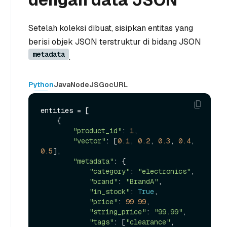
Setelah koleksi dibuat, sisipkan entitas yang
berisi objek JSON terstruktur di bidang JSON
metadata
.
Python
Java
NodeJS
Go
cURL
entities = [

    {

"product_id"
: 
1
,

"vector"
: [
0.1
, 
0.2
, 
0.3
, 
0.4
, 
0.5
],

"metadata"
: {

"category"
: 
"electronics"
,

"brand"
: 
"BrandA"
,

"in_stock"
: 
True
,

"price"
: 
99.99
,

"string_price"
: 
"99.99"
,

"tags"
: [
"clearance"
, 