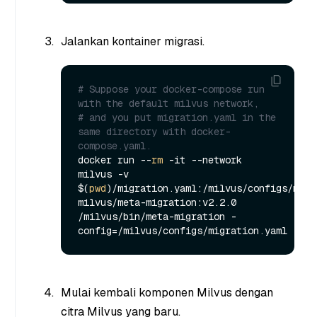
Jalankan kontainer migrasi.
# Suppose your docker-compose run 
with the default milvus network,
# and you put migration.yaml in the 
same directory with docker-
compose.yaml.
docker run --
rm
 -it --network 
milvus -v 
$(
pwd
)/migration.yaml:/milvus/configs/migra
milvus/meta-migration:v2.2.0 
/milvus/bin/meta-migration -
Mulai kembali komponen Milvus dengan
citra Milvus yang baru.