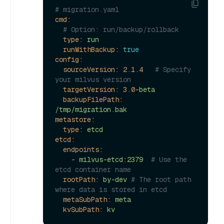
# migration.yaml
cmd:
# Option: run/backup/rollback
type:
run
runWithBackup:
true
config:
sourceVersion:
2.1
.4
# Specify 
your milvus version
targetVersion:
3.0
-beta
backupFilePath:
/tmp/migration.bak
metastore:
type:
etcd
etcd:
endpoints:
-
milvus-etcd:2379
# Use the 
etcd container name
rootPath:
by-dev
# The root path 
where data is stored in etcd
metaSubPath:
meta
kvSubPath:
kv