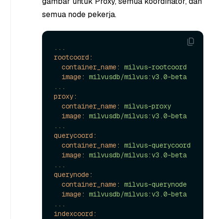
gambar untuk Proxy, semua koordinator, dan
semua node pekerja.
...
rootcoord:
container_name:
milvus-rootcoord
image:
milvusdb/milvus:v3.0-beta
...
proxy:
container_name:
milvus-proxy
image:
milvusdb/milvus:v3.0-beta
...
querycoord:
container_name:
milvus-querycoord
image:
milvusdb/milvus:v3.0-beta
...
querynode:
container_name:
milvus-querynode
image:
milvusdb/milvus:v3.0-beta
...
indexcoord: