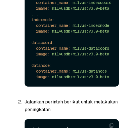
container_name:
milvus-indexcoord
image:
milvusdb/milvus:v3.0-beta
...
indexnode:
container_name:
milvus-indexnode
image:
milvusdb/milvus:v3.0-beta
...
datacoord:
container_name:
milvus-datacoord
image:
milvusdb/milvus:v3.0-beta
...
datanode:
container_name:
milvus-datanode
image:
milvusdb/milvus:v3.0-beta
Jalankan perintah berikut untuk melakukan
peningkatan.