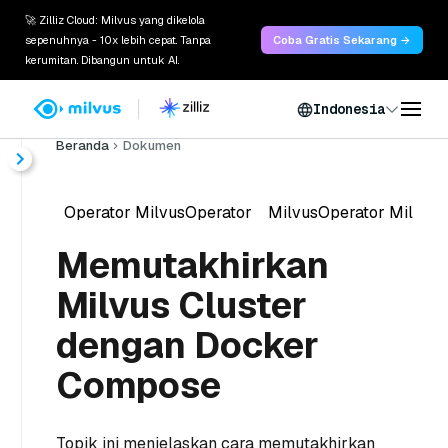
🚀 Zilliz Cloud: Milvus yang dikelola
sepenuhnya - 10x lebih cepat. Tanpa
Coba Gratis Sekarang →
kerumitan. Dibangun untuk AI.
Indonesia
Beranda
Dokumen
Operator MilvusOperator
MilvusOperator Mil
vu
Memutakhirkan
Milvus Cluster
dengan Docker
Compose
Topik ini menjelaskan cara memutakhirkan