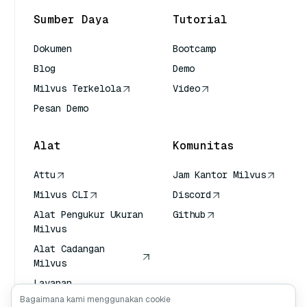
Sumber Daya
Tutorial
Dokumen
Bootcamp
Blog
Demo
Milvus Terkelola
Video
Pesan Demo
Alat
Komunitas
Attu
Jam Kantor Milvus
Milvus CLI
Discord
Alat Pengukur Ukuran
Github
Milvus
Alat Cadangan
Milvus
Layanan
Transportasi Vektor
Bagaimana kami menggunakan cookie